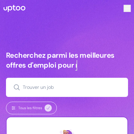
Recherchez parmi les meilleures offres d’emploi pour Vrp |
Recherchez parmi les meilleures off
Recherchez parmi les meilleures
offres d'emploi pour
commerciaux
Trouver un job
Tous les filtres