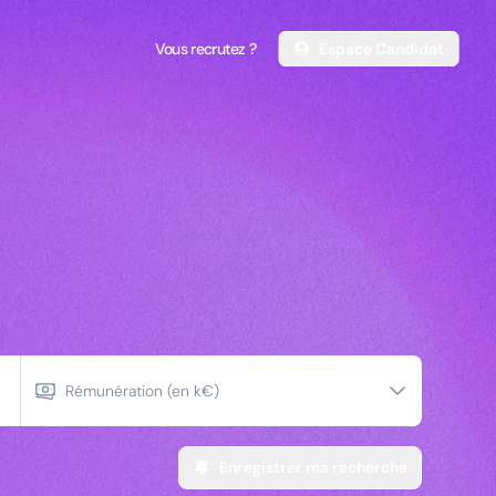
Vous recrutez ?
Espace Candidat
Vous recrutez ?
Espace Candidat
et managers
rciaux
Rémunération (en k€)
Enregistrer ma recherche