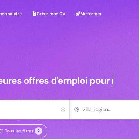
on salaire
Créer mon CV
Me former
mon salaire
Créer mon CV
Me former
r Vrp
leures offres pour commerciaux 
eures offres d'emploi pour
comme
Tous les filtres
2