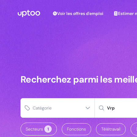
Voir les offres d'emploi
Estimer m
Voir les offres d'emploi
Estimer 
Recherchez parmi les meilleures offres d’emploi pou
Recherchez parmi les meil
Recherchez parmi les meill
Catégorie
Secteurs
1
Fonctions
Télétravail