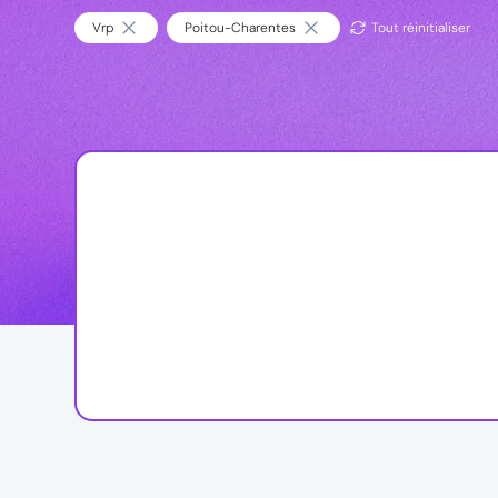
Vrp
Poitou-Charentes
Tout réinitialiser