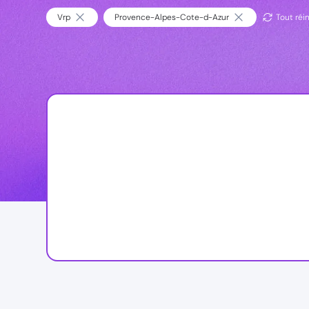
Vrp
Provence-Alpes-Cote-d-Azur
Tout réin