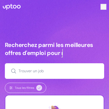
Recherchez parmi les meilleures offres d’emploi pour Vrp |
Recherchez parmi les meilleures off
Recherchez parmi les meilleures
offres d'emploi pour
managers
Trouver un job
Tous les filtres