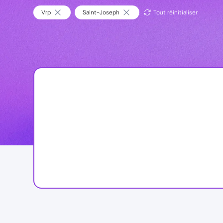
Vrp
Saint-Joseph
Tout réinitialiser