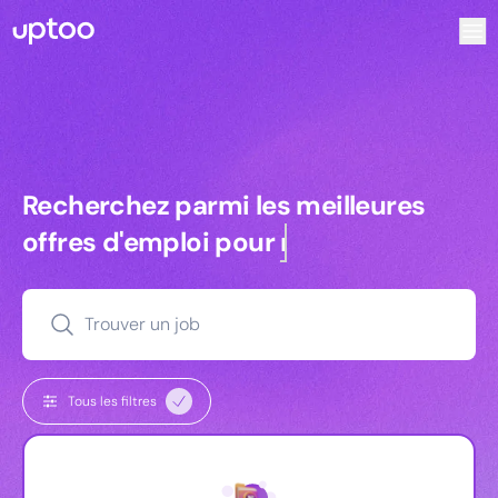
Recherchez parmi les meilleures offres d’emploi pour Vrp |
Recherchez parmi les meilleures off
Recherchez parmi les meilleures
offres d'emploi pour
managers
Trouver un job
Tous les filtres