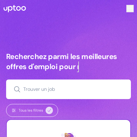
Recherchez parmi les meilleures offres d’emploi pour Vrp | 
Recherchez parmi les meilleures off
Recherchez parmi les meilleures
offres d'emploi pour
commerciaux
Trouver un job
Tous les filtres