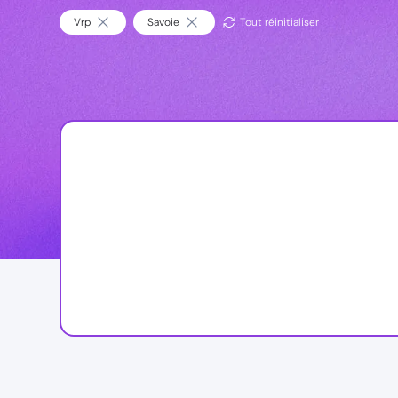
Vrp
Savoie
Tout réinitialiser