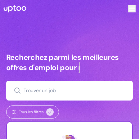
Recherchez parmi les meilleures offres d’emploi pour Vrp 
Recherchez parmi les meilleures off
Recherchez parmi les meilleures
offres d'emploi pour
managers
Trouver un job
Tous les filtres