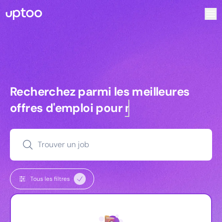
Recherchez parmi les meilleures offres d’emploi pour Vrp | 
Recherchez parmi les meilleures off
Recherchez parmi les meilleures
offres d'emploi pour
managers
Trouver un job
Tous les filtres