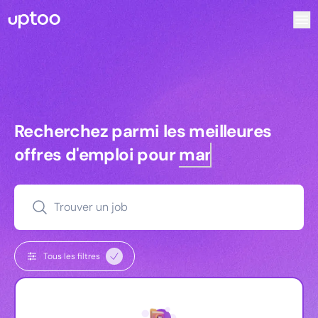
Recherchez parmi les meilleures offres d’emploi pour Vrp 
Recherchez parmi les meilleures off
Recherchez parmi les meilleures
offres d'emploi pour
managers
Trouver un job
Tous les filtres