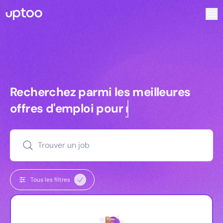
Recherchez parmi les meilleures offres d’emploi pour Vrp |
Recherchez parmi les meilleures off
Recherchez parmi les meilleures
offres d'emploi pour
managers
Trouver un job
Tous les filtres