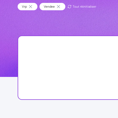
Vrp
Vendee
Tout réinitialiser