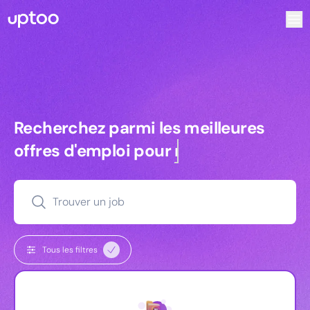
Recherchez parmi les meilleures offres d’emploi pour Vrp | V
Recherchez parmi les meilleures off
Recherchez parmi les meilleures
offres d'emploi pour
managers
Trouver un job
Tous les filtres