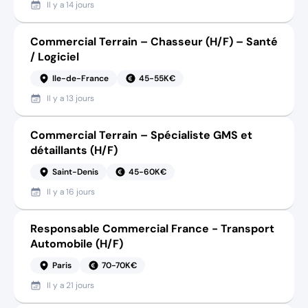
Il y a
14 jours
Commercial Terrain – Chasseur (H/F) – Santé
/ Logiciel
Ile-de-France
45-55K€
Il y a
13 jours
Commercial Terrain – Spécialiste GMS et
détaillants (H/F)
Saint-Denis
45-60K€
Il y a
16 jours
Responsable Commercial France - Transport
Automobile (H/F)
Paris
70-70K€
Il y a
21 jours