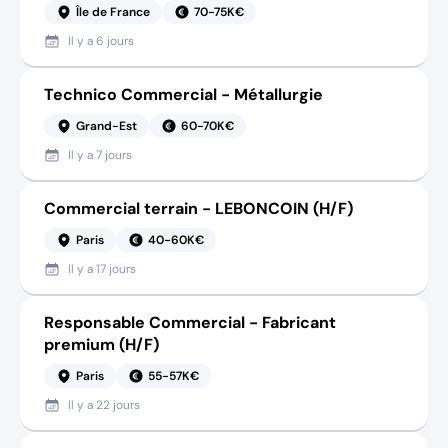
Île de France
70-75K€
Il y a
6 jours
Technico Commercial - Métallurgie
Grand-Est
60-70K€
Il y a
7 jours
Commercial terrain - LEBONCOIN (H/F)
Paris
40-60K€
Il y a
17 jours
Responsable Commercial - Fabricant
premium (H/F)
Paris
55-57K€
Il y a
22 jours