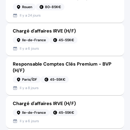
Rouen
80-85K€
Il y a
24 jours
Chargé d'affaires IRVE (H/F)
Ile-de-France
45-55K€
Il y a
6 jours
Responsable Comptes Clés Premium - BVP
(H/F)
Paris/ÎDF
45-55K€
Il y a
8 jours
Chargé d'affaires IRVE (H/F)
Ile-de-France
45-55K€
Il y a
6 jours