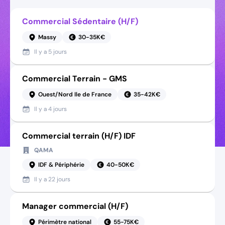
Commercial Sédentaire (H/F)
Massy
30-35K€
Il y a
5 jours
Commercial Terrain - GMS
Ouest/Nord Ile de France
35-42K€
Il y a
4 jours
Commercial terrain (H/F) IDF
QAMA
IDF & Périphérie
40-50K€
Il y a
22 jours
Manager commercial (H/F)
Périmètre national
55-75K€