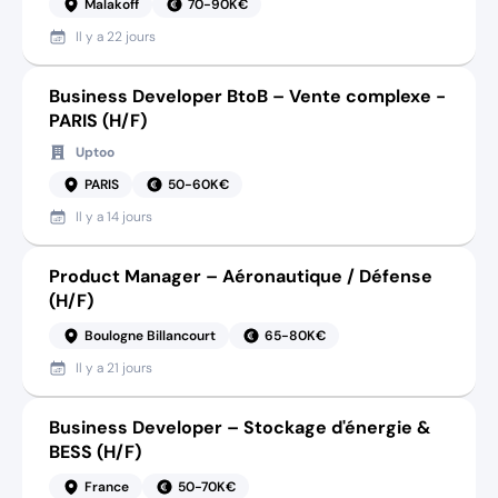
Malakoff
70-90K€
Il y a
22 jours
Business Developer BtoB – Vente complexe -
PARIS (H/F)
Uptoo
PARIS
50-60K€
Il y a
14 jours
Product Manager – Aéronautique / Défense
(H/F)
Boulogne Billancourt
65-80K€
Il y a
21 jours
Business Developer – Stockage d'énergie &
BESS (H/F)
France
50-70K€