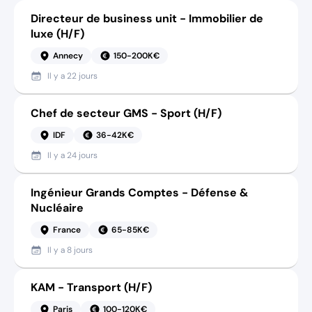
Directeur de business unit - Immobilier de
luxe (H/F)
Annecy
150-200K€
Il y a
22 jours
Chef de secteur GMS - Sport (H/F)
IDF
36-42K€
Il y a
24 jours
Ingénieur Grands Comptes - Défense &
Nucléaire
France
65-85K€
Il y a
8 jours
KAM - Transport (H/F)
Paris
100-120K€