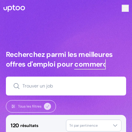
Recherchez parmi les meilleures offres d’emploi pour Com
Recherchez parmi les meilleures off
Recherchez parmi les meilleures
offres d'emploi pour
commerciaux
Trouver un job
Tous les filtres
120
résultats
Tri par pertinence