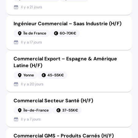
Il y a
21 jours
Ingénieur Commercial – Saas Industrie (H/F)
Île de France
60-70K€
Il y a
17 jours
Commercial Export – Espagne & Amérique
Latine (H/F)
Yonne
45-55K€
Il y a
20 jours
Commercial Secteur Santé (H/F)
Île-de-France
37-55K€
Il y a
7 jours
Commercial GMS - Produits Carnés (H/F)