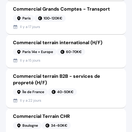
Commercial Grands Comptes - Transport
Paris
100-120K€
Il y a
17 jours
Commercial terrain international (H/F)
Paris 14e + Europe
60-70K€
Il y a
15 jours
Commercial terrain B2B - services de
propreté (H/F)
Île de France
40-50K€
Il y a
22 jours
Commercial Terrain CHR
Boulogne
34-60K€