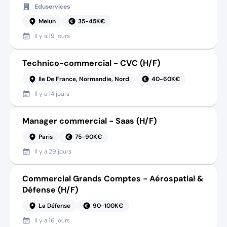
Eduservices
Melun
35-45K€
Il y a
19 jours
Technico-commercial - CVC (H/F)
Ile De France, Normandie, Nord
40-60K€
Il y a
14 jours
Manager commercial - Saas (H/F)
Paris
75-90K€
Il y a
29 jours
Commercial Grands Comptes - Aérospatial &
Défense (H/F)
La Défense
90-100K€
Il y a
16 jours