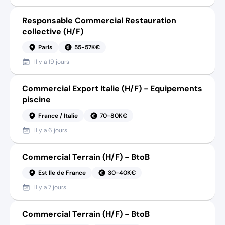
Responsable Commercial Restauration
collective (H/F)
Paris
55-57K€
Il y a
19 jours
Commercial Export Italie (H/F) - Equipements
piscine
France / Italie
70-80K€
Il y a
6 jours
Commercial Terrain (H/F) - BtoB
Est Ile de France
30-40K€
Il y a
7 jours
Commercial Terrain (H/F) - BtoB