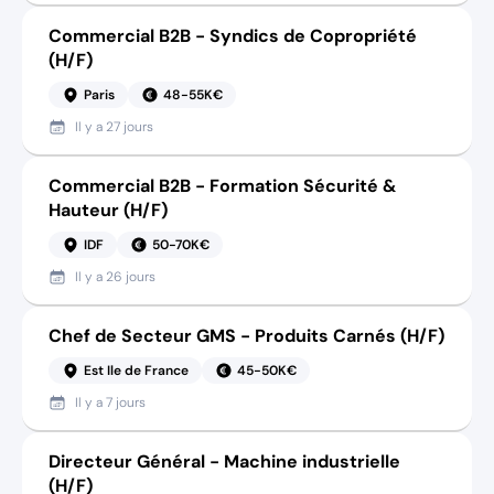
Commercial B2B - Syndics de Copropriété
(H/F)
Paris
48-55K€
Il y a
27 jours
Commercial B2B - Formation Sécurité &
Hauteur (H/F)
IDF
50-70K€
Il y a
26 jours
Chef de Secteur GMS - Produits Carnés (H/F)
Est Ile de France
45-50K€
Il y a
7 jours
Directeur Général - Machine industrielle
(H/F)