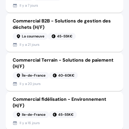
Il y a
7 jours
Commercial B2B - Solutions de gestion des
déchets (H/F)
La courneuve
45-55K€
Il y a
21 jours
Commercial Terrain - Solutions de paiement
(H/F)
Île-de-France
40-60K€
Il y a
20 jours
Commercial fidélisation - Environnement
(H/F)
Ile-de-France
45-55K€
Il y a
16 jours