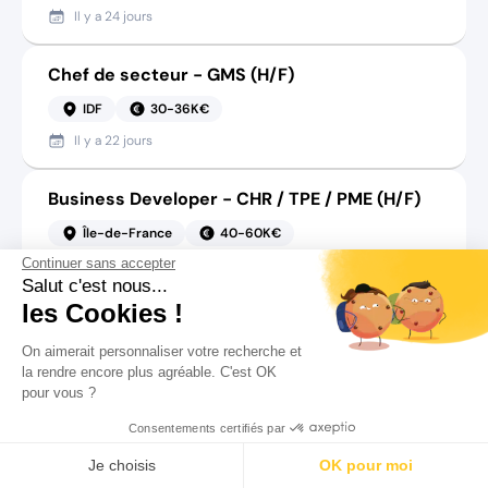
Il y a
24 jours
Chef de secteur - GMS (H/F)
IDF
30-36K€
Il y a
22 jours
Business Developer - CHR / TPE / PME (H/F)
Île-de-France
40-60K€
Continuer sans accepter
Il y a
20 jours
Salut c'est nous...
les Cookies !
Administration des ventes (H/F)
On aimerait personnaliser votre recherche et
Tremblay-en-France
30-35K€
la rendre encore plus agréable. C'est OK
Il y a
29 jours
pour vous ?
Consentements certifiés par
Gestionnaire ADV (H/F)
Rechercher
Salaire
CV
Profil
Je choisis
OK pour moi
Tremblay-en-France
30-35K€