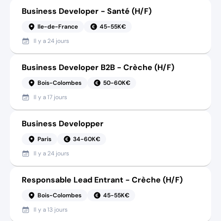
Business Developer - Santé (H/F)
Ile-de-France
45-55K€
Il y a
24 jours
Business Developer B2B - Crèche (H/F)
Bois-Colombes
50-60K€
Il y a
17 jours
Business Developper
Paris
34-60K€
Il y a
24 jours
Responsable Lead Entrant - Crèche (H/F)
Bois-Colombes
45-55K€
Il y a
13 jours