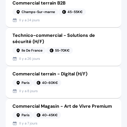
Commercial terrain B2B
Champs-Sur-marne
45-55K€
Il y a
24 jours
Technico-commercial - Solutions de
sécurité (H/F)
Ile De France
55-70K€
Il y a
26 jours
Commercial terrain - Digital (H/F)
Paris
40-60K€
Il y a
8 jours
Commercial Magasin - Art de Vivre Premium
Paris
40-45K€
Il y a
7 jours