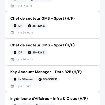
Il y a
17 jours
Chef de secteur GMS - Sport (H/F)
IDF
35-42K€
Il y a
24 jours
Chef de secteur GMS - Sport (H/F)
IDF
35-42K€
Il y a
24 jours
Key Account Manager - Data B2B (H/F)
La Défense
90-100K€
Il y a
5 jours
Ingénieur.e d'Affaires - Infra & Cloud (H/F)