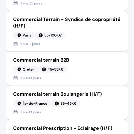
Il y a
20 jours
Commercial Terrain - Syndics de copropriété
(H/F)
Paris
55-100K€
Il y a
6 jours
Commercial terrain B2B
Créteil
45-55K€
Il y a
13 jours
Commercial terrain Boulangerie (H/F)
Île-de-France
36-45K€
Il y a
13 jours
Commercial Prescription - Eclairage (H/F)