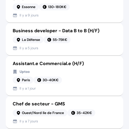
Essonne
130-180K€
Il y a
9 jours
Business developer - Data B to B (H/F)
La Défense
55-75K€
Il y a
5 jours
Assistant.e Commercial.e (H/F)
Uptoo
Paris
30-40K€
Il y a
1 jour
Chef de secteur - GMS
Ouest/Nord Ile de France
35-42K€
Il y a
7 jours