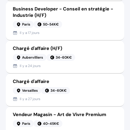
Business Developer - Conseil en stratégie -
Industrie (H/F)
Paris
50-54K€
Il y a
17 jours
Chargé d'affaire (H/F)
Aubervilliers
34-60K€
Il y a
24 jours
Chargé d'affaire
Versailles
34-60K€
Il y a
27 jours
Vendeur Magasin - Art de Vivre Premium
Paris
40-45K€