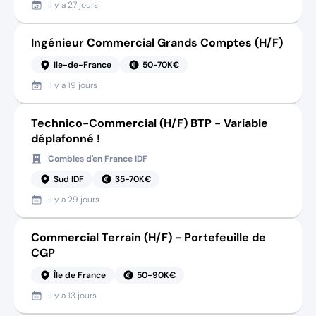
Il y a
27 jours
Ingénieur Commercial Grands Comptes (H/F)
Ile-de-France
50-70K€
Il y a
19 jours
Technico-Commercial (H/F) BTP - Variable
déplafonné !
Combles d'en France IDF
Sud IDF
35-70K€
Il y a
29 jours
Commercial Terrain (H/F) - Portefeuille de
CGP
Île de France
50-90K€
Il y a
13 jours