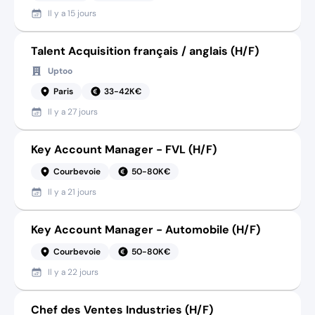
Il y a
15 jours
Talent Acquisition français / anglais (H/F)
Uptoo
Paris
33-42K€
Il y a
27 jours
Key Account Manager - FVL (H/F)
Courbevoie
50-80K€
Il y a
21 jours
Key Account Manager - Automobile (H/F)
Courbevoie
50-80K€
Il y a
22 jours
Chef des Ventes Industries (H/F)