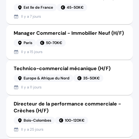
Est Ile de France
45-50K€
Il y a
7 jours
Manager Commercial - Immobilier Neuf (H/F)
Paris
50-70K€
Il y a
15 jours
Technico-commercial mécanique (H/F)
Europe & Afrique du Nord
35-50K€
Il y a
11 jours
Directeur de la performance commerciale -
Crèches (H/F)
Bois-Colombes
100-120K€
Il y a
25 jours