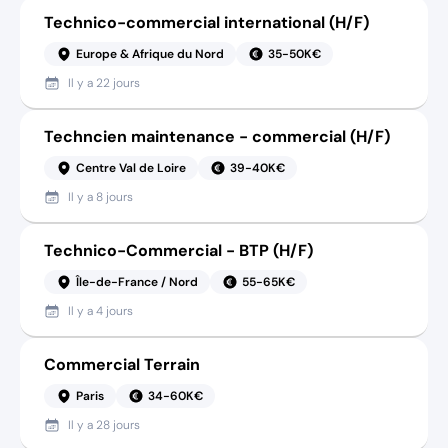
Technico-commercial international (H/F)
Europe & Afrique du Nord
35-50K€
Il y a
22 jours
Techncien maintenance - commercial (H/F)
Centre Val de Loire
39-40K€
Il y a
8 jours
Technico-Commercial - BTP (H/F)
Île-de-France / Nord
55-65K€
Il y a
4 jours
Commercial Terrain
Paris
34-60K€
Il y a
28 jours