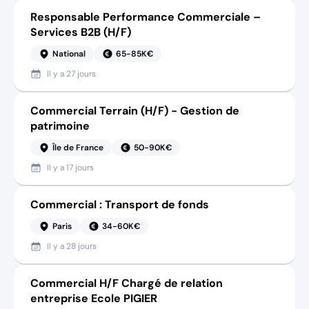
Responsable Performance Commerciale –
Services B2B (H/F)
National
65-85K€
Il y a
27 jours
Commercial Terrain (H/F) - Gestion de
patrimoine
Île de France
50-90K€
Il y a
17 jours
Commercial : Transport de fonds
Paris
34-60K€
Il y a
28 jours
Commercial H/F Chargé de relation
entreprise Ecole PIGIER