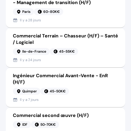
- Management de transition (H/F)
Paris
60-80K€
Il y a
28 jours
Commercial Terrain – Chasseur (H/F) – Santé
/ Logiciel
Ile-de-France
45-55K€
Il y a
24 jours
Ingénieur Commercial Avant-Vente - EnR
(H/F)
Quimper
45-50K€
Il y a
7 jours
Commercial second œuvre (H/F)
IDF
50-70K€