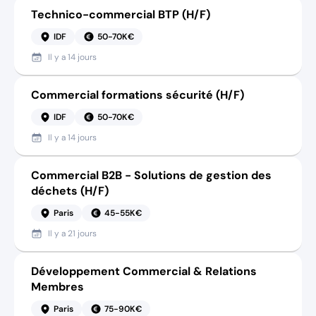
Technico-commercial BTP (H/F)
IDF
50-70K€
Il y a
14 jours
Commercial formations sécurité (H/F)
IDF
50-70K€
Il y a
14 jours
Commercial B2B - Solutions de gestion des
déchets (H/F)
Paris
45-55K€
Il y a
21 jours
Développement Commercial & Relations
Membres
Paris
75-90K€