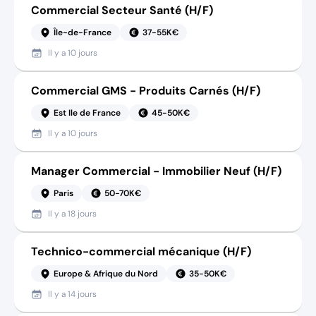
Commercial Secteur Santé (H/F)
Île-de-France
37-55K€
Il y a
10 jours
Commercial GMS - Produits Carnés (H/F)
Est Ile de France
45-50K€
Il y a
10 jours
Manager Commercial - Immobilier Neuf (H/F)
Paris
50-70K€
Il y a
18 jours
Technico-commercial mécanique (H/F)
Europe & Afrique du Nord
35-50K€
Il y a
14 jours