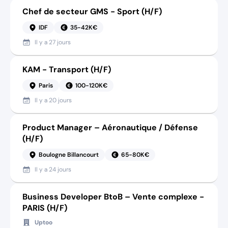
Chef de secteur GMS - Sport (H/F)
IDF
35-42K€
Il y a
27 jours
KAM - Transport (H/F)
Paris
100-120K€
Il y a
20 jours
Product Manager – Aéronautique / Défense
(H/F)
Boulogne Billancourt
65-80K€
Il y a
24 jours
Business Developer BtoB – Vente complexe -
PARIS (H/F)
Uptoo