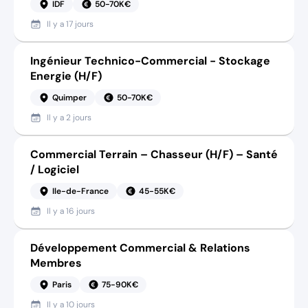
IDF
50-70K€
Il y a
17 jours
Ingénieur Technico-Commercial - Stockage
Energie (H/F)
Quimper
50-70K€
Il y a
2 jours
Commercial Terrain – Chasseur (H/F) – Santé
/ Logiciel
Ile-de-France
45-55K€
Il y a
16 jours
Développement Commercial & Relations
Membres
Paris
75-90K€
Il y a
10 jours