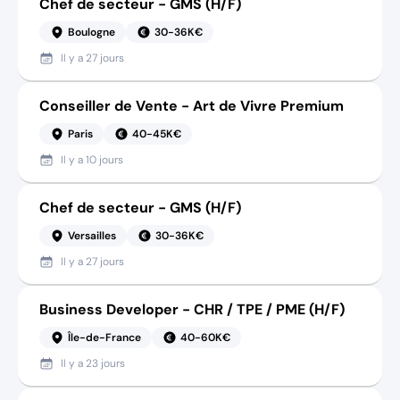
Chef de secteur - GMS (H/F)
Boulogne
30-36K€
Il y a
27 jours
Conseiller de Vente - Art de Vivre Premium
Paris
40-45K€
Il y a
10 jours
Chef de secteur - GMS (H/F)
Versailles
30-36K€
Il y a
27 jours
Business Developer - CHR / TPE / PME (H/F)
Île-de-France
40-60K€
Il y a
23 jours