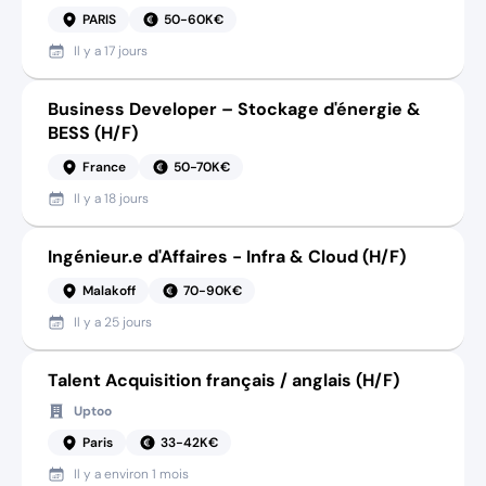
PARIS
50-60K€
Il y a
17 jours
Business Developer – Stockage d'énergie &
BESS (H/F)
France
50-70K€
Il y a
18 jours
Ingénieur.e d'Affaires - Infra & Cloud (H/F)
Malakoff
70-90K€
Il y a
25 jours
Talent Acquisition français / anglais (H/F)
Uptoo
Paris
33-42K€
Il y a
environ 1 mois