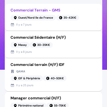
Commercial Terrain - GMS
Ouest/Nord Ile de France
35-42K€
Il y a
7 jours
Commercial Sédentaire (H/F)
Massy
30-35K€
Il y a
8 jours
Commercial terrain (H/F) IDF
QAMA
IDF & Périphérie
40-50K€
Il y a
25 jours
Manager commercial (H/F)
Périmètre national
55-75K€