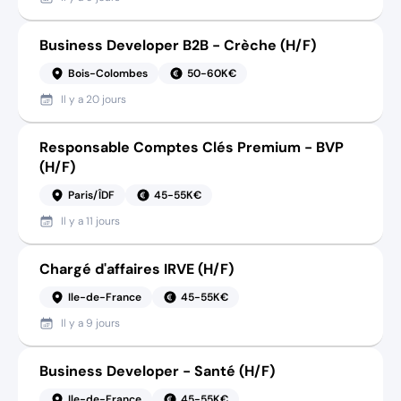
Business Developer B2B - Crèche (H/F)
Bois-Colombes
50-60K€
Il y a
20 jours
Responsable Comptes Clés Premium - BVP
(H/F)
Paris/ÎDF
45-55K€
Il y a
11 jours
Chargé d'affaires IRVE (H/F)
Ile-de-France
45-55K€
Il y a
9 jours
Business Developer - Santé (H/F)
Ile-de-France
45-55K€