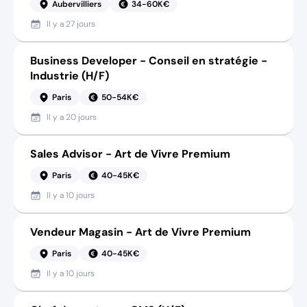
Aubervilliers
34-60K€
Il y a
27 jours
Business Developer - Conseil en stratégie -
Industrie (H/F)
Paris
50-54K€
Il y a
20 jours
Sales Advisor - Art de Vivre Premium
Paris
40-45K€
Il y a
10 jours
Vendeur Magasin - Art de Vivre Premium
Paris
40-45K€
Il y a
10 jours