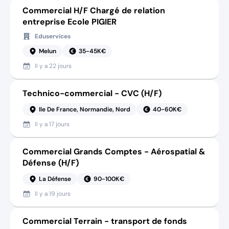
Commercial H/F Chargé de relation
entreprise Ecole PIGIER
Eduservices
Melun
35-45K€
Il y a
22 jours
Technico-commercial - CVC (H/F)
Ile De France, Normandie, Nord
40-60K€
Il y a
17 jours
Commercial Grands Comptes - Aérospatial &
Défense (H/F)
La Défense
90-100K€
Il y a
19 jours
Commercial Terrain - transport de fonds