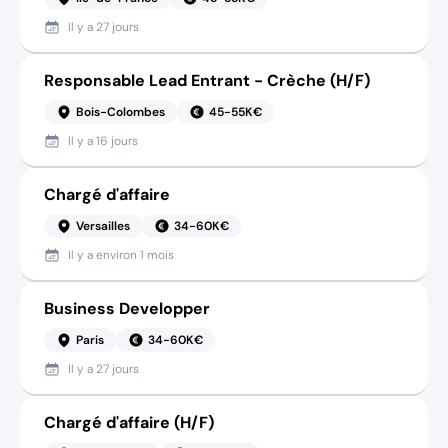
Il y a
27 jours
Responsable Lead Entrant - Crèche (H/F)
Bois-Colombes
45-55K€
Il y a
16 jours
Chargé d'affaire
Versailles
34-60K€
Il y a
environ 1 mois
Business Developper
Paris
34-60K€
Il y a
27 jours
Chargé d'affaire (H/F)