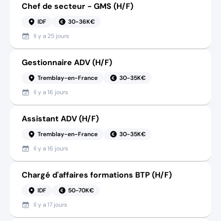
Chef de secteur - GMS (H/F)
IDF
30-36K€
Il y a
25 jours
Gestionnaire ADV (H/F)
Tremblay-en-France
30-35K€
Il y a
16 jours
Assistant ADV (H/F)
Tremblay-en-France
30-35K€
Il y a
16 jours
Chargé d'affaires formations BTP (H/F)
IDF
50-70K€
Il y a
17 jours