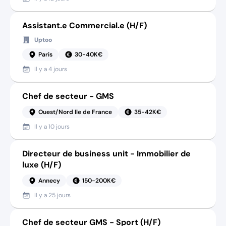
Assistant.e Commercial.e (H/F)
Uptoo
Paris
30-40K€
Il y a
4 jours
Chef de secteur - GMS
Ouest/Nord Ile de France
35-42K€
Il y a
10 jours
Directeur de business unit - Immobilier de
luxe (H/F)
Annecy
150-200K€
Il y a
25 jours
Chef de secteur GMS - Sport (H/F)