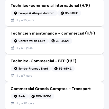
Technico-commercial international (H/F)
Europe & Afrique du Nord
35-50K€
Il y a
25 jours
Techncien maintenance - commercial (H/F)
Centre Val de Loire
39-40K€
Il y a
11 jours
Technico-Commercial - BTP (H/F)
Île-de-France / Nord
55-65K€
Il y a
7 jours
Commercial Grands Comptes - Transport
Paris
100-120K€
Il y a
20 jours