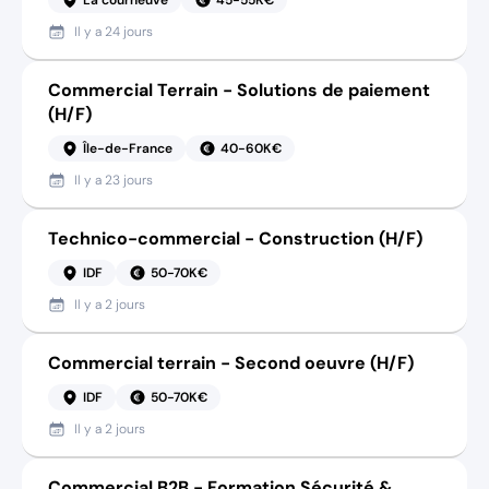
Il y a
24 jours
Commercial Terrain - Solutions de paiement
(H/F)
Île-de-France
40-60K€
Il y a
23 jours
Technico-commercial - Construction (H/F)
IDF
50-70K€
Il y a
2 jours
Commercial terrain - Second oeuvre (H/F)
IDF
50-70K€
Il y a
2 jours
Commercial B2B - Formation Sécurité &