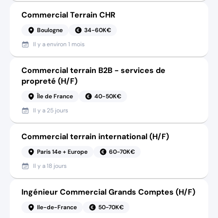
Commercial Terrain CHR
Boulogne
34-60K€
Il y a
environ 1 mois
Commercial terrain B2B - services de
propreté (H/F)
Île de France
40-50K€
Il y a
25 jours
Commercial terrain international (H/F)
Paris 14e + Europe
60-70K€
Il y a
18 jours
Ingénieur Commercial Grands Comptes (H/F)
Ile-de-France
50-70K€