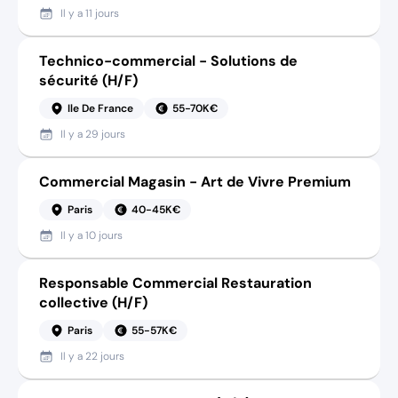
Il y a
11 jours
Technico-commercial - Solutions de
sécurité (H/F)
Ile De France
55-70K€
Il y a
29 jours
Commercial Magasin - Art de Vivre Premium
Paris
40-45K€
Il y a
10 jours
Responsable Commercial Restauration
collective (H/F)
Paris
55-57K€
Il y a
22 jours