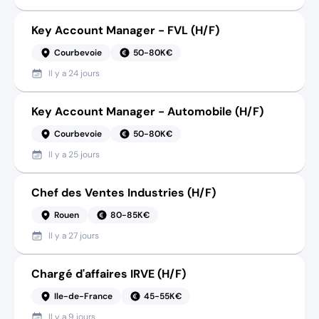
Key Account Manager - FVL (H/F)
Courbevoie
50-80K€
Il y a
24 jours
Key Account Manager - Automobile (H/F)
Courbevoie
50-80K€
Il y a
25 jours
Chef des Ventes Industries (H/F)
Rouen
80-85K€
Il y a
27 jours
Chargé d'affaires IRVE (H/F)
Ile-de-France
45-55K€
Il y a
9 jours