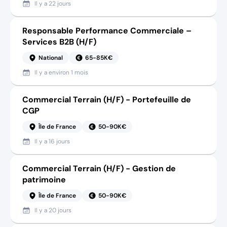
Il y a
22 jours
Responsable Performance Commerciale –
Services B2B (H/F)
National
65-85K€
Il y a
environ 1 mois
Commercial Terrain (H/F) - Portefeuille de
CGP
Île de France
50-90K€
Il y a
16 jours
Commercial Terrain (H/F) - Gestion de
patrimoine
Île de France
50-90K€
Il y a
20 jours