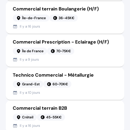
Commercial terrain Boulangerie (H/F)
Île-de-France
36-45K€
Il y a
16 jours
Commercial Prescription - Eclairage (H/F)
Île de France
70-75K€
Il y a
9 jours
Technico Commercial - Métallurgie
Grand-Est
60-70K€
Il y a
10 jours
Commercial terrain B2B
Créteil
45-55K€
Il y a
16 jours