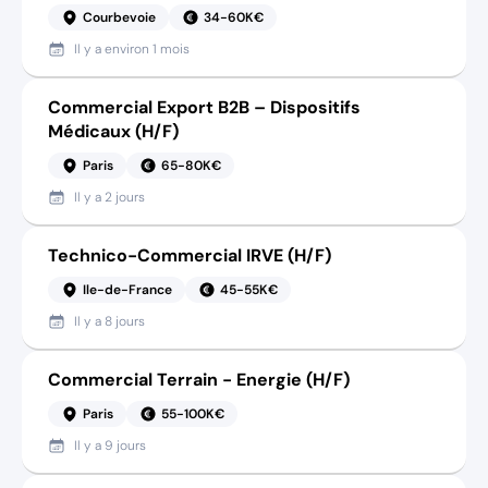
Courbevoie
34-60K€
Il y a
environ 1 mois
Commercial Export B2B – Dispositifs
Médicaux (H/F)
Paris
65-80K€
Il y a
2 jours
Technico-Commercial IRVE (H/F)
Ile-de-France
45-55K€
Il y a
8 jours
Commercial Terrain - Energie (H/F)
Paris
55-100K€
Il y a
9 jours