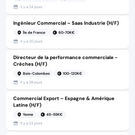
Il y a
24 jours
Ingénieur Commercial – Saas Industrie (H/F)
Île de France
60-70K€
Il y a
20 jours
Directeur de la performance commerciale -
Crèches (H/F)
Bois-Colombes
100-120K€
Il y a
28 jours
Commercial Export – Espagne & Amérique
Latine (H/F)
Yonne
45-55K€
Il y a
23 jours