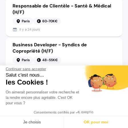
Responsable de Clientèle - Santé & Médical
(H/F)
Paris
60-70K€
Il y a
24 jours
Business Developer - Syndics de
Copropriété (H/F)
Paris
48-55K€
Il y a
20 jours
Continuer sans accepter
Salut c'est nous...
les Cookies !
Chargé d'affaires - Formation Sécurité &
Hauteur (H/F)
On aimerait personnaliser votre recherche et
la rendre encore plus agréable. C'est OK
IDF
50-70K€
pour vous ?
Il y a
29 jours
Consentements certifiés par
Rechercher
Salaire
CV
Profil
Sales Confirmé.e - Cybersécurité & Cloud
Je choisis
OK pour moi