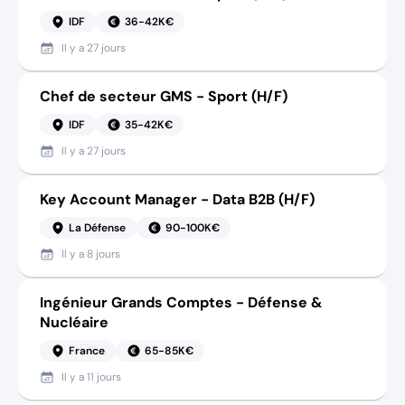
IDF
36-42K€
Il y a
27 jours
Chef de secteur GMS - Sport (H/F)
IDF
35-42K€
Il y a
27 jours
Key Account Manager - Data B2B (H/F)
La Défense
90-100K€
Il y a
8 jours
Ingénieur Grands Comptes - Défense &
Nucléaire
France
65-85K€
Il y a
11 jours