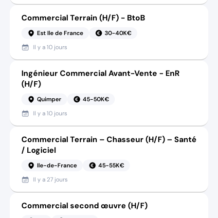
Commercial Terrain (H/F) - BtoB
Est Ile de France
30-40K€
Il y a
10 jours
Ingénieur Commercial Avant-Vente - EnR
(H/F)
Quimper
45-50K€
Il y a
10 jours
Commercial Terrain – Chasseur (H/F) – Santé
/ Logiciel
Ile-de-France
45-55K€
Il y a
27 jours
Commercial second œuvre (H/F)