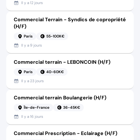
Il y a
12 jours
Commercial Terrain - Syndics de copropriété
(H/F)
Paris
55-100K€
Il y a
9 jours
Commercial terrain - LEBONCOIN (H/F)
Paris
40-60K€
Il y a
23 jours
Commercial terrain Boulangerie (H/F)
Île-de-France
36-45K€
Il y a
16 jours
Commercial Prescription - Eclairage (H/F)