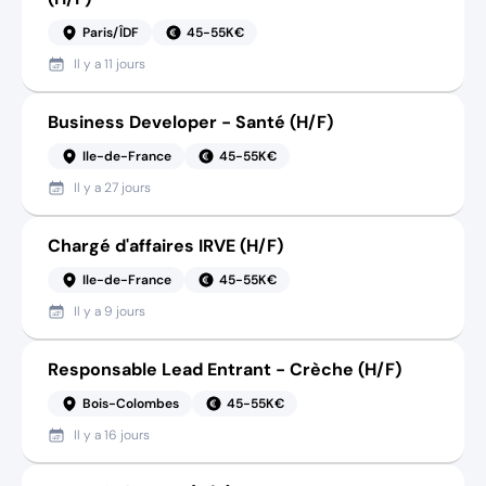
Paris/ÎDF
45-55K€
Il y a
11 jours
Business Developer - Santé (H/F)
Ile-de-France
45-55K€
Il y a
27 jours
Chargé d'affaires IRVE (H/F)
Ile-de-France
45-55K€
Il y a
9 jours
Responsable Lead Entrant - Crèche (H/F)
Bois-Colombes
45-55K€
Il y a
16 jours