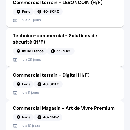
Commercial terrain - LEBONCOIN (H/F)
Paris
40-60K€
Il y a
20 jours
Technico-commercial - Solutions de
sécurité (H/F)
Ile De France
55-70K€
Il y a
29 jours
Commercial terrain - Digital (H/F)
Paris
40-60K€
Il y a
11 jours
Commercial Magasin - Art de Vivre Premium
Paris
40-45K€
Il y a
10 jours