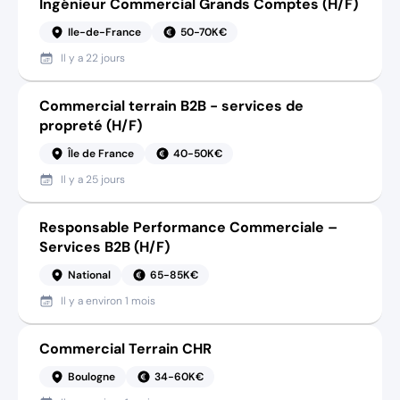
Ingénieur Commercial Grands Comptes (H/F)
Ile-de-France
50-70K€
Il y a
22 jours
Commercial terrain B2B - services de
propreté (H/F)
Île de France
40-50K€
Il y a
25 jours
Responsable Performance Commerciale –
Services B2B (H/F)
National
65-85K€
Il y a
environ 1 mois
Commercial Terrain CHR
Boulogne
34-60K€