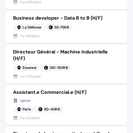
Il y a
10 jours
Business developer - Data B to B (H/F)
La Défense
55-75K€
Il y a
8 jours
Directeur Général - Machine industrielle
(H/F)
Essonne
130-180K€
Il y a
12 jours
Assistant.e Commercial.e (H/F)
Uptoo
Paris
30-40K€
Il y a
4 jours