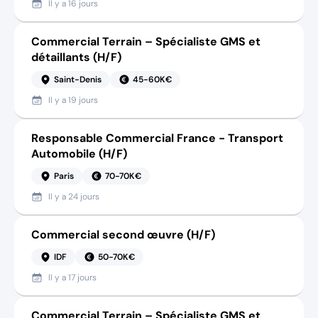
Il y a
16 jours
Commercial Terrain – Spécialiste GMS et
détaillants (H/F)
Saint-Denis
45-60K€
Il y a
19 jours
Responsable Commercial France - Transport
Automobile (H/F)
Paris
70-70K€
Il y a
24 jours
Commercial second œuvre (H/F)
IDF
50-70K€
Il y a
17 jours
Commercial Terrain – Spécialiste GMS et