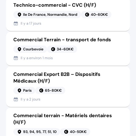
Technico-commercial - CVC (H/F)
Ile De France, Normandie, Nord
40-60K€
Il y a
17 jours
Commercial Terrain - transport de fonds
Courbevoie
34-60K€
Il y a
environ 1 mois
Commercial Export B2B – Dispositifs
Médicaux (H/F)
Paris
65-80K€
Il y a
2 jours
Commercial terrain - Matériels dentaires
(H/F)
93, 94, 95, 77, 51, 10
40-50K€