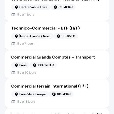
Centre Val de Loire
39-40K€
Il y a
11 jours
Technico-Commercial - BTP (H/F)
Île-de-France / Nord
55-65K€
Il y a
7 jours
Commercial Grands Comptes - Transport
Paris
100-120K€
Il y a
20 jours
Commercial terrain international (H/F)
Paris 14e + Europe
60-70K€
Il y a
18 jours