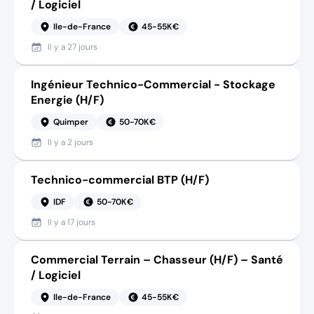
/ Logiciel
Ile-de-France
45-55K€
Il y a
27 jours
Ingénieur Technico-Commercial - Stockage
Energie (H/F)
Quimper
50-70K€
Il y a
2 jours
Technico-commercial BTP (H/F)
IDF
50-70K€
Il y a
17 jours
Commercial Terrain – Chasseur (H/F) – Santé
/ Logiciel
Ile-de-France
45-55K€