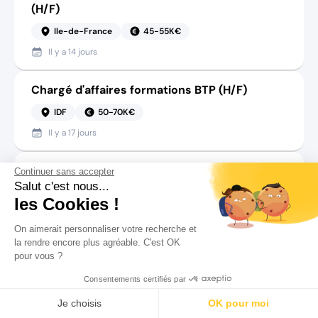
(H/F)
Ile-de-France
45-55K€
Il y a
14 jours
Chargé d'affaires formations BTP (H/F)
IDF
50-70K€
Il y a
17 jours
Chargé d'affaires - Formation Sécurité &
Continuer sans accepter
Hauteur (H/F)
Salut c'est nous...
les Cookies !
IDF
50-70K€
On aimerait personnaliser votre recherche et
Il y a
29 jours
la rendre encore plus agréable. C'est OK
pour vous ?
Sales Confirmé.e - Cybersécurité & Cloud
Consentements certifiés par
(H/F)
Rechercher
Salaire
CV
Profil
Je choisis
OK pour moi
Paris
80-90K€