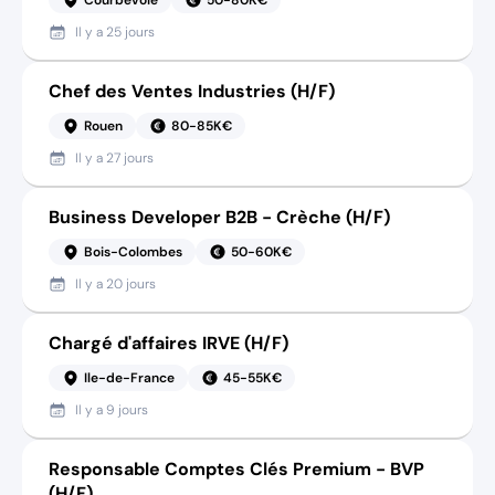
Il y a
25 jours
Chef des Ventes Industries (H/F)
Rouen
80-85K€
Il y a
27 jours
Business Developer B2B - Crèche (H/F)
Bois-Colombes
50-60K€
Il y a
20 jours
Chargé d'affaires IRVE (H/F)
Ile-de-France
45-55K€
Il y a
9 jours
Responsable Comptes Clés Premium - BVP
(H/F)