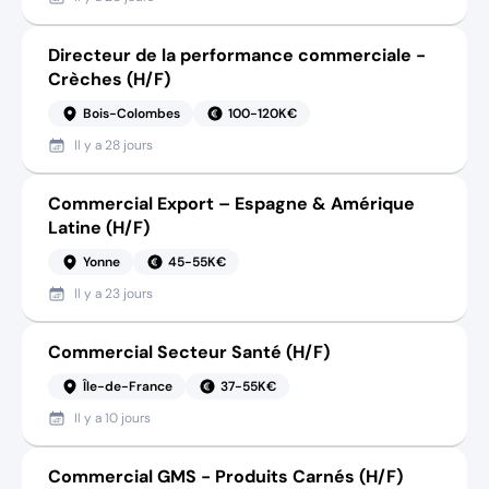
Directeur de la performance commerciale -
Crèches (H/F)
Bois-Colombes
100-120K€
Il y a
28 jours
Commercial Export – Espagne & Amérique
Latine (H/F)
Yonne
45-55K€
Il y a
23 jours
Commercial Secteur Santé (H/F)
Île-de-France
37-55K€
Il y a
10 jours
Commercial GMS - Produits Carnés (H/F)