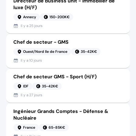
Directeur de business unit - Immobilier de
luxe (H/F)
Annecy
150-200K€
Il y a
25 jours
Chef de secteur - GMS
Ouest/Nord Ile de France
35-42K€
Il y a
10 jours
Chef de secteur GMS - Sport (H/F)
IDF
35-42K€
Il y a
27 jours
Ingénieur Grands Comptes - Défense &
Nucléaire
France
65-85K€