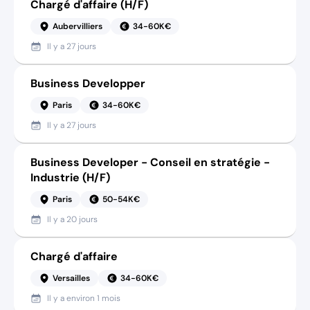
Chargé d'affaire (H/F)
Aubervilliers
34-60K€
Il y a
27 jours
Business Developper
Paris
34-60K€
Il y a
27 jours
Business Developer - Conseil en stratégie -
Industrie (H/F)
Paris
50-54K€
Il y a
20 jours
Chargé d'affaire
Versailles
34-60K€
Il y a
environ 1 mois