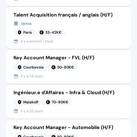
Talent Acquisition français / anglais (H/F)
Uptoo
Paris
33-42K€
Il y a
environ 1 mois
Key Account Manager - FVL (H/F)
Courbevoie
50-80K€
Il y a
24 jours
Ingénieur.e d'Affaires - Infra & Cloud (H/F)
Malakoff
70-90K€
Il y a
25 jours
Key Account Manager - Automobile (H/F)
Courbevoie
50-80K€