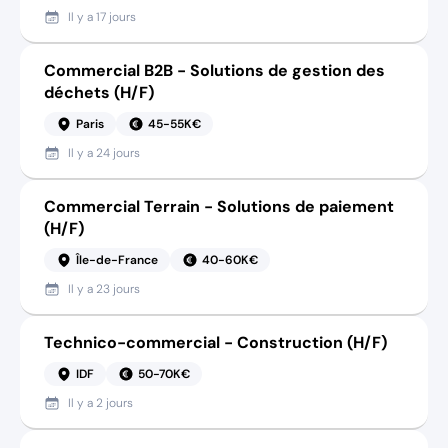
Il y a
17 jours
Commercial B2B - Solutions de gestion des
déchets (H/F)
Paris
45-55K€
Il y a
24 jours
Commercial Terrain - Solutions de paiement
(H/F)
Île-de-France
40-60K€
Il y a
23 jours
Technico-commercial - Construction (H/F)
IDF
50-70K€
Il y a
2 jours