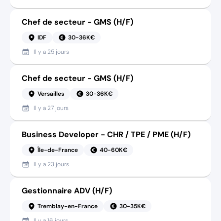
Chef de secteur - GMS (H/F)
IDF
30-36K€
Il y a
25 jours
Chef de secteur - GMS (H/F)
Versailles
30-36K€
Il y a
27 jours
Business Developer - CHR / TPE / PME (H/F)
Île-de-France
40-60K€
Il y a
23 jours
Gestionnaire ADV (H/F)
Tremblay-en-France
30-35K€
Il y a
16 jours