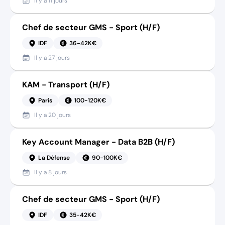
Il y a
11 jours
Chef de secteur GMS - Sport (H/F)
IDF
36-42K€
Il y a
27 jours
KAM - Transport (H/F)
Paris
100-120K€
Il y a
20 jours
Key Account Manager - Data B2B (H/F)
La Défense
90-100K€
Il y a
8 jours
Chef de secteur GMS - Sport (H/F)
IDF
35-42K€