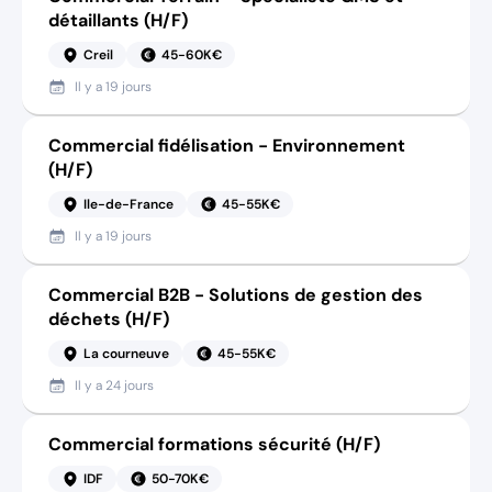
détaillants (H/F)
Creil
45-60K€
Il y a
19 jours
Commercial fidélisation - Environnement
(H/F)
Ile-de-France
45-55K€
Il y a
19 jours
Commercial B2B - Solutions de gestion des
déchets (H/F)
La courneuve
45-55K€
Il y a
24 jours
Commercial formations sécurité (H/F)
IDF
50-70K€