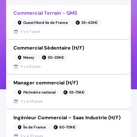
Commercial Terrain - GMS
Ouest/Nord Ile de France
35-42K€
Il y a
7 jours
Commercial Sédentaire (H/F)
Massy
30-35K€
Il y a
8 jours
Manager commercial (H/F)
Périmètre national
55-75K€
Il y a
24 jours
Ingénieur Commercial – Saas Industrie (H/F)
Île de France
60-70K€
Il y a
20 jours