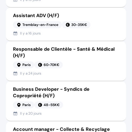
Assistant ADV (H/F)
Tremblay-en-France
30-35K€
Il y a
16 jours
Responsable de Clientèle - Santé & Médical
(H/F)
Paris
60-70K€
Il y a
24 jours
Business Developer - Syndics de
Copropriété (H/F)
Paris
48-55K€
Il y a
20 jours
Account manager - Collecte & Recyclage