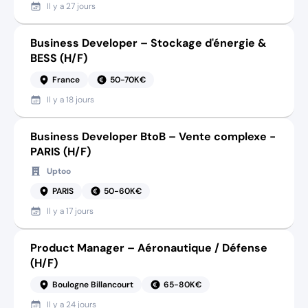
Il y a
27 jours
Business Developer – Stockage d'énergie &
BESS (H/F)
France
50-70K€
Il y a
18 jours
Business Developer BtoB – Vente complexe -
PARIS (H/F)
Uptoo
PARIS
50-60K€
Il y a
17 jours
Product Manager – Aéronautique / Défense
(H/F)
Boulogne Billancourt
65-80K€
Il y a
24 jours