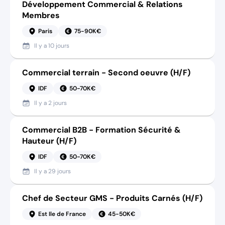
Développement Commercial & Relations
Membres
Paris
75-90K€
Il y a
10 jours
Commercial terrain - Second oeuvre (H/F)
IDF
50-70K€
Il y a
2 jours
Commercial B2B - Formation Sécurité &
Hauteur (H/F)
IDF
50-70K€
Il y a
29 jours
Chef de Secteur GMS - Produits Carnés (H/F)
Est Ile de France
45-50K€