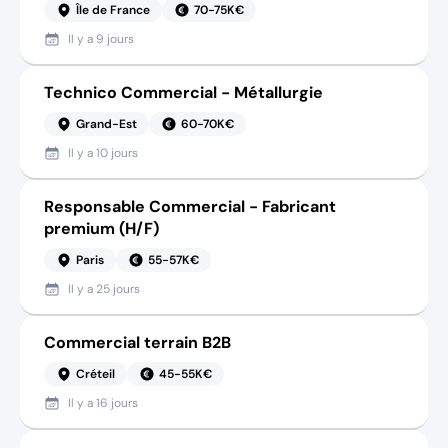
Île de France
70-75K€
Il y a
9 jours
Technico Commercial - Métallurgie
Grand-Est
60-70K€
Il y a
10 jours
Responsable Commercial - Fabricant
premium (H/F)
Paris
55-57K€
Il y a
25 jours
Commercial terrain B2B
Créteil
45-55K€
Il y a
16 jours