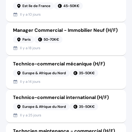
Est Ile de France
45-50K€
Il y a
10 jours
Manager Commercial - Immobilier Neuf (H/F)
Paris
50-70K€
Il y a
18 jours
Technico-commercial mécanique (H/F)
Europe & Afrique du Nord
35-50K€
Il y a
14 jours
Technico-commercial international (H/F)
Europe & Afrique du Nord
35-50K€
Il y a
25 jours
Techncien maintenance - commercial (H/F)