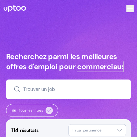
Recherchez parmi les meilleures offres d’emploi pour Comme
Recherchez parmi les meilleures off
Recherchez parmi les meilleures
offres d'emploi pour
commerciaux
Trouver un job
Tous les filtres
114
résultats
Tri par pertinence