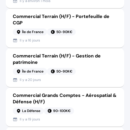
Il y a
environ 1 mois
Commercial Terrain (H/F) - Portefeuille de
CGP
Île de France
50-90K€
Il y a
16 jours
Commercial Terrain (H/F) - Gestion de
patrimoine
Île de France
50-90K€
Il y a
20 jours
Commercial Grands Comptes - Aérospatial &
Défense (H/F)
La Défense
90-100K€
Il y a
19 jours