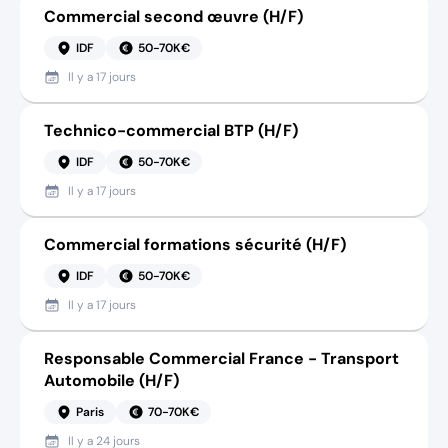
Commercial second œuvre (H/F)
IDF
50-70K€
Il y a
17 jours
Technico-commercial BTP (H/F)
IDF
50-70K€
Il y a
17 jours
Commercial formations sécurité (H/F)
IDF
50-70K€
Il y a
17 jours
Responsable Commercial France - Transport
Automobile (H/F)
Paris
70-70K€
Il y a
24 jours