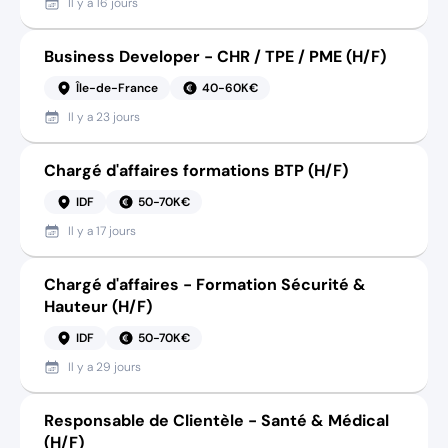
Il y a
16 jours
Business Developer - CHR / TPE / PME (H/F)
Île-de-France
40-60K€
Il y a
23 jours
Chargé d'affaires formations BTP (H/F)
IDF
50-70K€
Il y a
17 jours
Chargé d'affaires - Formation Sécurité &
Hauteur (H/F)
IDF
50-70K€
Il y a
29 jours
Responsable de Clientèle - Santé & Médical
(H/F)