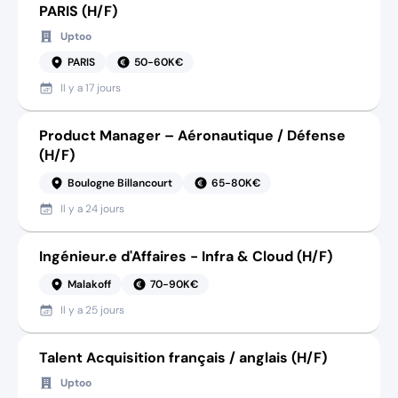
PARIS (H/F)
Uptoo
PARIS
50-60K€
Il y a
17 jours
Product Manager – Aéronautique / Défense
(H/F)
Boulogne Billancourt
65-80K€
Il y a
24 jours
Ingénieur.e d'Affaires - Infra & Cloud (H/F)
Malakoff
70-90K€
Il y a
25 jours
Talent Acquisition français / anglais (H/F)
Uptoo