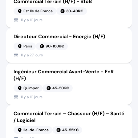
Commercial Terrain (H/F) - BtoB
Est Ile de France
30-40K€
Il y a
10 jours
Directeur Commercial - Energie (H/F)
Paris
90-100K€
Il y a
27 jours
Ingénieur Commercial Avant-Vente - EnR
(H/F)
Quimper
45-50K€
Il y a
10 jours
Commercial Terrain – Chasseur (H/F) – Santé
/ Logiciel
Ile-de-France
45-55K€