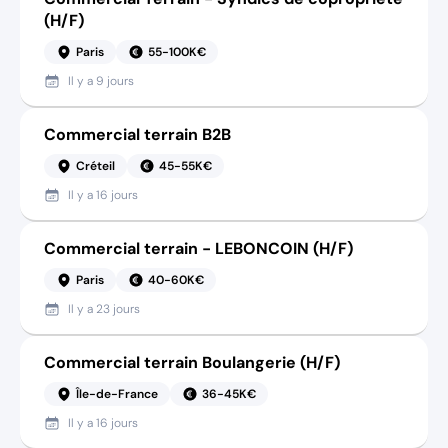
(H/F)
Paris
55-100K€
Il y a
9 jours
Commercial terrain B2B
Créteil
45-55K€
Il y a
16 jours
Commercial terrain - LEBONCOIN (H/F)
Paris
40-60K€
Il y a
23 jours
Commercial terrain Boulangerie (H/F)
Île-de-France
36-45K€
Il y a
16 jours