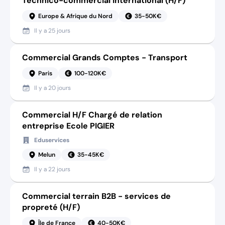
Technico-commercial international (H/F)
Europe & Afrique du Nord
35-50K€
Il y a
25 jours
Commercial Grands Comptes - Transport
Paris
100-120K€
Il y a
20 jours
Commercial H/F Chargé de relation
entreprise Ecole PIGIER
Eduservices
Melun
35-45K€
Il y a
22 jours
Commercial terrain B2B - services de
propreté (H/F)
Île de France
40-50K€