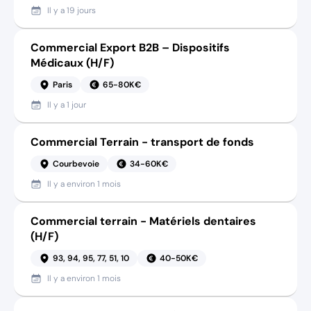
Il y a
19 jours
Commercial Export B2B – Dispositifs
Médicaux (H/F)
Paris
65-80K€
Il y a
1 jour
Commercial Terrain - transport de fonds
Courbevoie
34-60K€
Il y a
environ 1 mois
Commercial terrain - Matériels dentaires
(H/F)
93, 94, 95, 77, 51, 10
40-50K€
Il y a
environ 1 mois