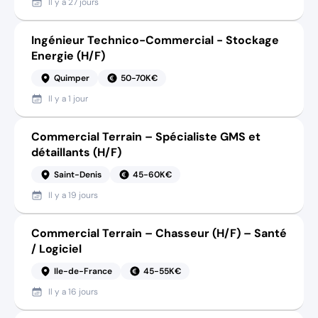
Il y a
27 jours
Ingénieur Technico-Commercial - Stockage
Energie (H/F)
Quimper
50-70K€
Il y a
1 jour
Commercial Terrain – Spécialiste GMS et
détaillants (H/F)
Saint-Denis
45-60K€
Il y a
19 jours
Commercial Terrain – Chasseur (H/F) – Santé
/ Logiciel
Ile-de-France
45-55K€
Il y a
16 jours