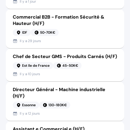
Il y a
1 jour
Commercial B2B - Formation Sécurité &
Hauteur (H/F)
IDF
50-70K€
Il y a
29 jours
Chef de Secteur GMS - Produits Carnés (H/F)
Est Ile de France
45-50K€
Il y a
10 jours
Directeur Général - Machine industrielle
(H/F)
Essonne
130-180K€
Il y a
12 jours
Assistant.e Commercial.e (H/F)