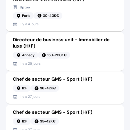
Uptoo
Paris
30-40K€
Il y a
4 jours
Directeur de business unit - Immobilier de
luxe (H/F)
Annecy
150-200K€
Il y a
25 jours
Chef de secteur GMS - Sport (H/F)
IDF
36-42K€
Il y a
27 jours
Chef de secteur GMS - Sport (H/F)
IDF
35-42K€
Il y a
27 jours