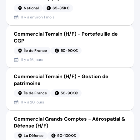
National
65-85K€
Il y a
environ 1 mois
Commercial Terrain (H/F) - Portefeuille de
CGP
Île de France
50-90K€
Il y a
16 jours
Commercial Terrain (H/F) - Gestion de
patrimoine
Île de France
50-90K€
Il y a
20 jours
Commercial Grands Comptes - Aérospatial &
Défense (H/F)
La Défense
90-100K€