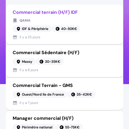
Commercial terrain (H/F) IDF
QAMA
IDF & Périphérie
40-50K€
Il y a
25 jours
Commercial Sédentaire (H/F)
Massy
30-35K€
Il y a
8 jours
Commercial Terrain - GMS
Ouest/Nord Ile de France
35-42K€
Il y a
7 jours
Manager commercial (H/F)
Périmètre national
55-75K€