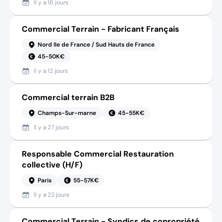
Il y a
16 jours
Commercial Terrain - Fabricant Français
Nord Ile de France / Sud Hauts de France
45-50K€
Il y a
12 jours
Commercial terrain B2B
Champs-Sur-marne
45-55K€
Il y a
27 jours
Responsable Commercial Restauration
collective (H/F)
Paris
55-57K€
Il y a
22 jours
Commercial Terrain - Syndics de copropriété