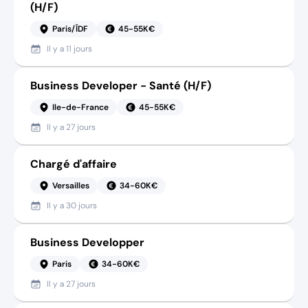
(H/F)
Paris/ÎDF
45-55K€
Il y a
11 jours
Business Developer - Santé (H/F)
Ile-de-France
45-55K€
Il y a
27 jours
Chargé d'affaire
Versailles
34-60K€
Il y a
30 jours
Business Developper
Paris
34-60K€
Il y a
27 jours