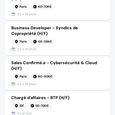
Paris
60-70K€
Il y a
24 jours
Business Developer - Syndics de
Copropriété (H/F)
Paris
48-55K€
Il y a
20 jours
Sales Confirmé.e - Cybersécurité & Cloud
(H/F)
Paris
80-90K€
Il y a
29 jours
Chargé d'affaires - BTP (H/F)
IDF
50-70K€
Il y a
1 jour