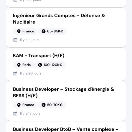
Ingénieur Grands Comptes - Défense &
Nucléaire
France
65-85K€
Il y a
11 jours
KAM - Transport (H/F)
Paris
100-120K€
Il y a
20 jours
Business Developer – Stockage d'énergie &
BESS (H/F)
France
50-70K€
Il y a
18 jours
Business Developer BtoB – Vente complexe -