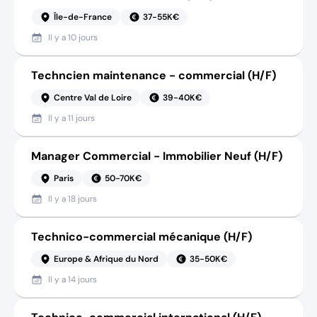
Île-de-France
37-55K€
Il y a
10 jours
Techncien maintenance - commercial (H/F)
Centre Val de Loire
39-40K€
Il y a
11 jours
Manager Commercial - Immobilier Neuf (H/F)
Paris
50-70K€
Il y a
18 jours
Technico-commercial mécanique (H/F)
Europe & Afrique du Nord
35-50K€
Il y a
14 jours