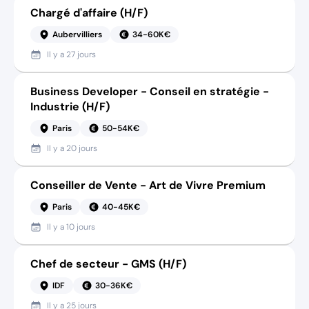
Chargé d'affaire (H/F)
Aubervilliers
34-60K€
Il y a
27 jours
Business Developer - Conseil en stratégie -
Industrie (H/F)
Paris
50-54K€
Il y a
20 jours
Conseiller de Vente - Art de Vivre Premium
Paris
40-45K€
Il y a
10 jours
Chef de secteur - GMS (H/F)
IDF
30-36K€
Il y a
25 jours