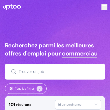
Recherchez parmi les meilleures offres d’emploi pour Comm
Recherchez parmi les meilleures off
Recherchez parmi les meilleures
offres d'emploi pour
commerciaux
Trouver un job
Tous les filtres
101
résultats
Tri par pertinence