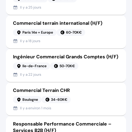
Il y a
25 jours
Commercial terrain international (H/F)
Paris 14e + Europe
60-70K€
Il y a
18 jours
Ingénieur Commercial Grands Comptes (H/F)
Ile-de-France
50-70K€
Il y a
22 jours
Commercial Terrain CHR
Boulogne
34-60K€
Il y a
environ 1 mois
Responsable Performance Commerciale –
Services B2B (H/F)