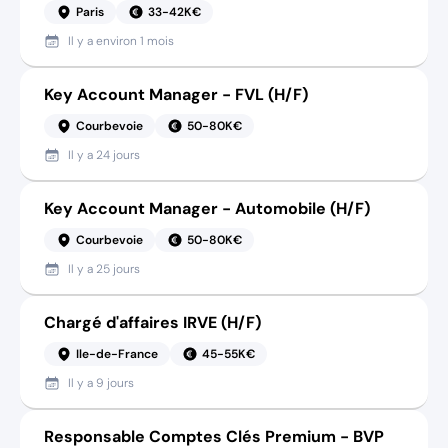
Paris
33-42K€
Il y a
environ 1 mois
Key Account Manager - FVL (H/F)
Courbevoie
50-80K€
Il y a
24 jours
Key Account Manager - Automobile (H/F)
Courbevoie
50-80K€
Il y a
25 jours
Chargé d'affaires IRVE (H/F)
Ile-de-France
45-55K€
Il y a
9 jours
Responsable Comptes Clés Premium - BVP