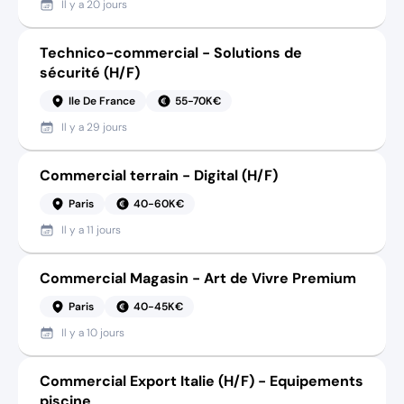
Il y a
20 jours
Technico-commercial - Solutions de
sécurité (H/F)
Ile De France
55-70K€
Il y a
29 jours
Commercial terrain - Digital (H/F)
Paris
40-60K€
Il y a
11 jours
Commercial Magasin - Art de Vivre Premium
Paris
40-45K€
Il y a
10 jours
Commercial Export Italie (H/F) - Equipements
piscine