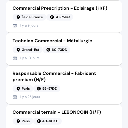
Commercial Prescription - Eclairage (H/F)
Île de France
70-75K€
Il y a
9 jours
Technico Commercial - Métallurgie
Grand-Est
60-70K€
Il y a
10 jours
Responsable Commercial - Fabricant
premium (H/F)
Paris
55-57K€
Il y a
25 jours
Commercial terrain - LEBONCOIN (H/F)
Paris
40-60K€