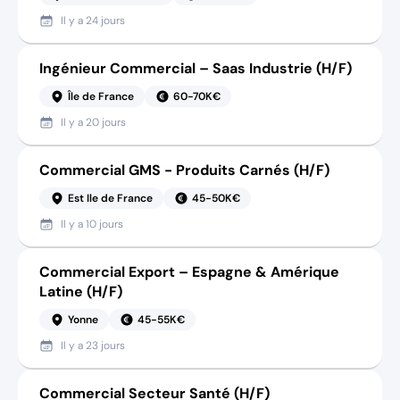
Il y a
24 jours
Ingénieur Commercial – Saas Industrie (H/F)
Île de France
60-70K€
Il y a
20 jours
Commercial GMS - Produits Carnés (H/F)
Est Ile de France
45-50K€
Il y a
10 jours
Commercial Export – Espagne & Amérique
Latine (H/F)
Yonne
45-55K€
Il y a
23 jours
Commercial Secteur Santé (H/F)