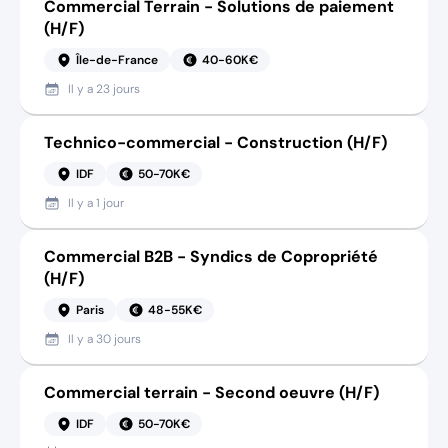
Commercial Terrain - Solutions de paiement
(H/F)
Île-de-France
40-60K€
Il y a
23 jours
Technico-commercial - Construction (H/F)
IDF
50-70K€
Il y a
1 jour
Commercial B2B - Syndics de Copropriété
(H/F)
Paris
48-55K€
Il y a
30 jours
Commercial terrain - Second oeuvre (H/F)
IDF
50-70K€