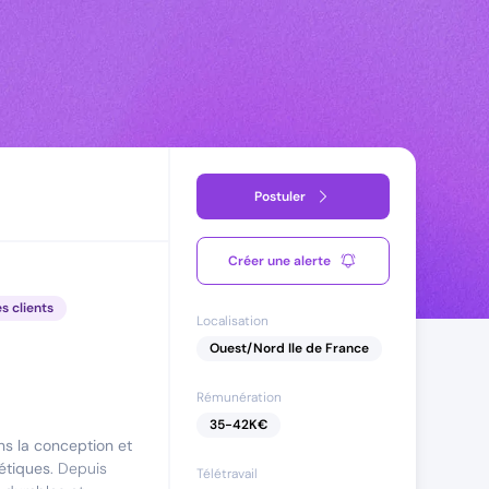
Postuler
Créer une alerte
es clients
Localisation
Ouest/Nord Ile de France
Rémunération
35
-
42
K€
ns la conception et
étiques
. Depuis
Télétravail