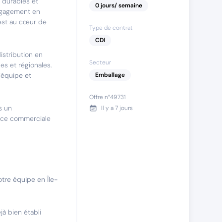
 durables et
0
jours
/ semaine
engagement en
 est au cœur de
Type de contrat
CDI
stribution en
Secteur
es et régionales.
’équipe et
Emballage
Offre n°
49731
s un
Il y a
7 jours
ance commerciale
tre équipe en Île-
jà bien établi