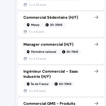
Il y a
25 jours
Commercial Sédentaire (H/F)
Massy
30-35K€
Il y a
8 jours
Manager commercial (H/F)
Périmètre national
55-75K€
Il y a
23 jours
Ingénieur Commercial – Saas
Industrie (H/F)
Île de France
60-70K€
Il y a
19 jours
Commercial GMS - Produits