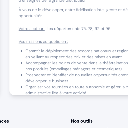
d’enseignes de la grande distribution.
À vous de le développer, entre fidélisation intelligente et d
opportunités !
Votre secteur
:
Les départements 75, 78, 92 et 95.
Vos missions au quotidien :
Garantir le déploiement des accords nationaux et régio
en veillant au respect des prix et des mises en avant.
Accompagner les points de vente dans la théâtralisation e
nos produits (emballages ménagers et cosmétiques).
Prospecter et identifier de nouvelles opportunités com
développer le business.
Organiser vos tournées en toute autonomie et gérer la p
administrative liée à votre activité.
👉 Ce poste est
100 % terrain
, avec des prises de poste ma
d'attirer l’attention vos interlocuteurs clés liés à cette activit
nces
Nos outils