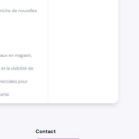
éniche de nouvelles
naux en magasin,
t la visibilité de
merciales pour
artie
tinales afin
é.
Contact