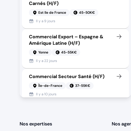
Carnés (H/F)
Est Ile de France
45-50K€
Il y a
9 jours
Commercial Export – Espagne &
Amérique Latine (H/F)
Yonne
45-55K€
Il y a
22 jours
Commercial Secteur Santé (H/F)
Île-de-France
37-55K€
Il y a
10 jours
Manager Commercial -
Immobilier Neuf (H/F)
Nos expertises
Nos age
Paris
50-70K€