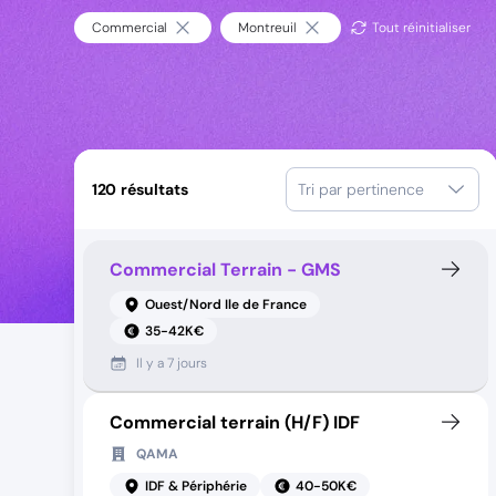
Commercial
Montreuil
Tout réinitialiser
120
résultats
Tri par pertinence
Commercial Terrain - GMS
Ouest/Nord Ile de France
35-42K€
Il y a
7 jours
Commercial terrain (H/F) IDF
QAMA
IDF & Périphérie
40-50K€