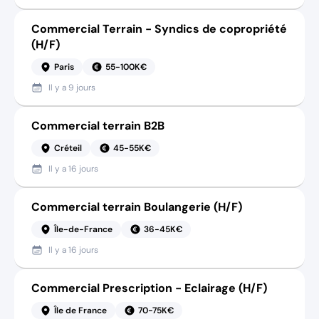
Commercial Terrain - Syndics de copropriété
(H/F)
Paris
55-100K€
Il y a
9 jours
Commercial terrain B2B
Créteil
45-55K€
Il y a
16 jours
Commercial terrain Boulangerie (H/F)
Île-de-France
36-45K€
Il y a
16 jours
Commercial Prescription - Eclairage (H/F)
Île de France
70-75K€