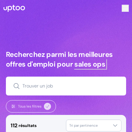
Recherchez parmi les meilleures offres d’emploi pour Comm
Recherchez parmi les meilleures off
Recherchez parmi les meilleures
offres d'emploi pour
managers
Trouver un job
Tous les filtres
112
résultats
Tri par pertinence