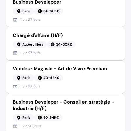
Business Developper
Paris
34-60K€
Il y a
27 jours
Chargé d'affaire (H/F)
Aubervilliers
34-60K€
Il y a
27 jours
Vendeur Magasin - Art de Vivre Premium
Paris
40-45K€
Il y a
10 jours
Business Developer - Conseil en stratégie -
Industrie (H/F)
Paris
50-54K€
Il y a
20 jours