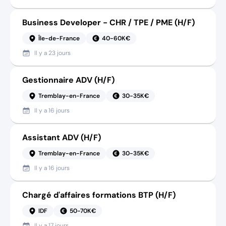
Business Developer - CHR / TPE / PME (H/F)
Île-de-France
40-60K€
Il y a
23 jours
Gestionnaire ADV (H/F)
Tremblay-en-France
30-35K€
Il y a
16 jours
Assistant ADV (H/F)
Tremblay-en-France
30-35K€
Il y a
16 jours
Chargé d'affaires formations BTP (H/F)
IDF
50-70K€
Il y a
17 jours