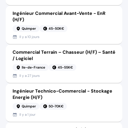
Ingénieur Commercial Avant-Vente - EnR
(H/F)
Quimper
45-50K€
Il y a
10 jours
Commercial Terrain – Chasseur (H/F) – Santé
/ Logiciel
Ile-de-France
45-55K€
Il y a
27 jours
Ingénieur Technico-Commercial - Stockage
Energie (H/F)
Quimper
50-70K€
Il y a
1 jour