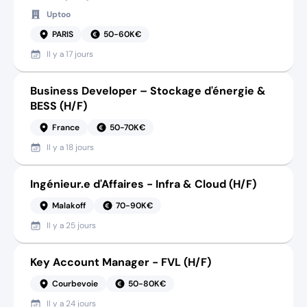
Uptoo
PARIS
50-60K€
Il y a
17 jours
Business Developer – Stockage d'énergie &
BESS (H/F)
France
50-70K€
Il y a
18 jours
Ingénieur.e d'Affaires - Infra & Cloud (H/F)
Malakoff
70-90K€
Il y a
25 jours
Key Account Manager - FVL (H/F)
Courbevoie
50-80K€
Il y a
24 jours