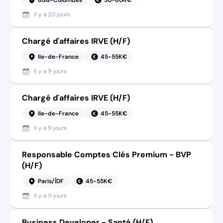
Il y a
20 jours
Chargé d'affaires IRVE (H/F)
Ile-de-France
45-55K€
Il y a
9 jours
Chargé d'affaires IRVE (H/F)
Ile-de-France
45-55K€
Il y a
9 jours
Responsable Comptes Clés Premium - BVP
(H/F)
Paris/ÎDF
45-55K€
Il y a
11 jours
Business Developer - Santé (H/F)