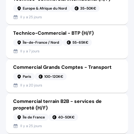
Europe & Afrique du Nord
35-50K€
Il y a
25 jours
Technico-Commercial - BTP (H/F)
Île-de-France / Nord
55-65K€
Il y a
7 jours
Commercial Grands Comptes - Transport
Paris
100-120K€
Il y a
20 jours
Commercial terrain B2B - services de
propreté (H/F)
Île de France
40-50K€
Il y a
25 jours