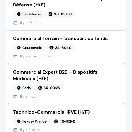
Défense (H/F)
La Défense
90-100K€
Il y a
19 jours
Commercial Terrain - transport de fonds
Courbevoie
34-60K€
Il y a
environ 1 mois
Commercial Export B2B – Dispositifs
Médicaux (H/F)
Paris
65-80K€
Il y a
1 jour
Technico-Commercial IRVE (H/F)
Ile-de-France
45-55K€
Il y a
8 jours