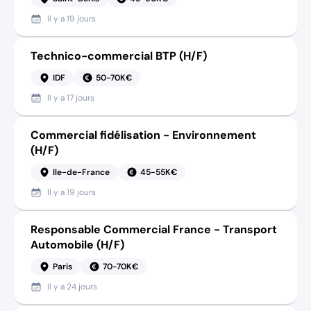
Il y a
19 jours
Technico-commercial BTP (H/F)
IDF
50-70K€
Il y a
17 jours
Commercial fidélisation - Environnement
(H/F)
Ile-de-France
45-55K€
Il y a
19 jours
Responsable Commercial France - Transport
Automobile (H/F)
Paris
70-70K€
Il y a
24 jours