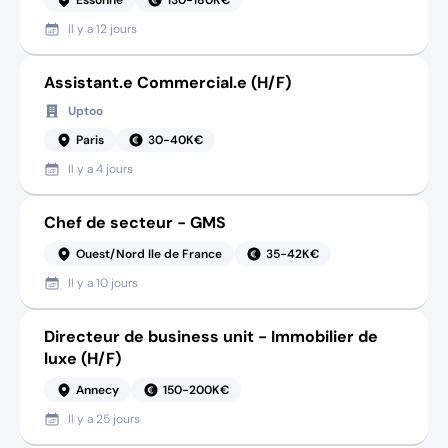
Il y a
12 jours
Assistant.e Commercial.e (H/F)
Uptoo
Paris
30-40K€
Il y a
4 jours
Chef de secteur - GMS
Ouest/Nord Ile de France
35-42K€
Il y a
10 jours
Directeur de business unit - Immobilier de
luxe (H/F)
Annecy
150-200K€
Il y a
25 jours