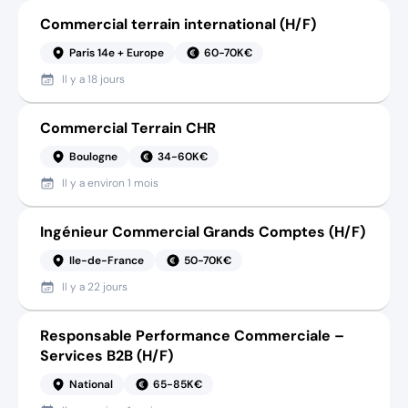
Commercial terrain international (H/F)
Paris 14e + Europe
60-70K€
Il y a
18 jours
Commercial Terrain CHR
Boulogne
34-60K€
Il y a
environ 1 mois
Ingénieur Commercial Grands Comptes (H/F)
Ile-de-France
50-70K€
Il y a
22 jours
Responsable Performance Commerciale –
Services B2B (H/F)
National
65-85K€