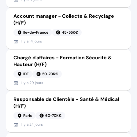
Account manager - Collecte & Recyclage
(H/F)
Ile-de-France
45-55K€
Il y a
14 jours
Chargé d'affaires - Formation Sécurité &
Hauteur (H/F)
IDF
50-70K€
Il y a
29 jours
Responsable de Clientèle - Santé & Médical
(H/F)
Paris
60-70K€
Il y a
24 jours