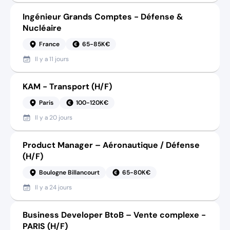
Ingénieur Grands Comptes - Défense &
Nucléaire
France
65-85K€
Il y a
11 jours
KAM - Transport (H/F)
Paris
100-120K€
Il y a
20 jours
Product Manager – Aéronautique / Défense
(H/F)
Boulogne Billancourt
65-80K€
Il y a
24 jours
Business Developer BtoB – Vente complexe -
PARIS (H/F)