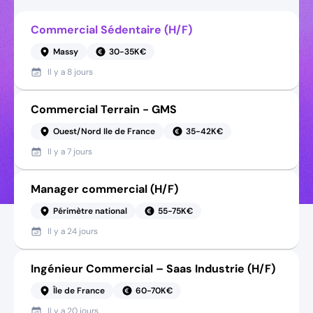
Commercial Sédentaire (H/F)
Massy
30-35K€
Il y a
8 jours
Commercial Terrain - GMS
Ouest/Nord Ile de France
35-42K€
Il y a
7 jours
Manager commercial (H/F)
Périmètre national
55-75K€
Il y a
24 jours
Ingénieur Commercial – Saas Industrie (H/F)
Île de France
60-70K€
Il y a
20 jours