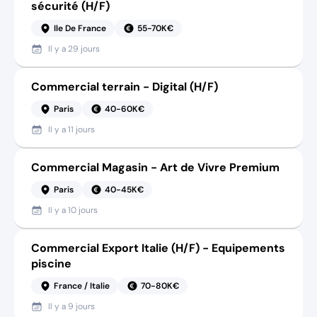
sécurité (H/F)
Ile De France
55-70K€
Il y a
29 jours
Commercial terrain - Digital (H/F)
Paris
40-60K€
Il y a
11 jours
Commercial Magasin - Art de Vivre Premium
Paris
40-45K€
Il y a
10 jours
Commercial Export Italie (H/F) - Equipements
piscine
France / Italie
70-80K€
Il y a
9 jours