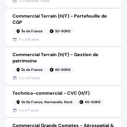
Il y a
environ 1 mois
Commercial Terrain (H/F) - Portefeuille de
CGP
Île de France
50-90K€
Il y a
16 jours
Commercial Terrain (H/F) - Gestion de
patrimoine
Île de France
50-90K€
Il y a
20 jours
Technico-commercial - CVC (H/F)
Ile De France, Normandie, Nord
40-60K€
Il y a
17 jours
Commercial Grands Comptes - Aérospatial &