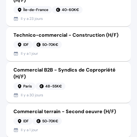
(H/F)
Île-de-France
40-60K€
Il y a
23 jours
Technico-commercial - Construction (H/F)
IDF
50-70K€
Il y a
1 jour
Commercial B2B - Syndics de Copropriété
(H/F)
Paris
48-55K€
Il y a
30 jours
Commercial terrain - Second oeuvre (H/F)
IDF
50-70K€
Il y a
1 jour