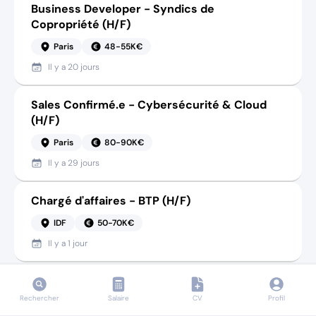
Business Developer - Syndics de
Copropriété (H/F)
Paris
48-55K€
Il y a
20 jours
Sales Confirmé.e - Cybersécurité & Cloud
(H/F)
Paris
80-90K€
Il y a
29 jours
Chargé d'affaires - BTP (H/F)
IDF
50-70K€
Il y a
1 jour
Nos expertises
Rechercher
Salaire
CV
Profil