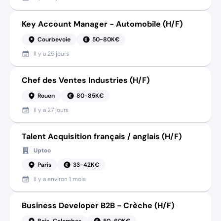
Key Account Manager - Automobile (H/F)
Courbevoie
50-80K€
Il y a
25 jours
Chef des Ventes Industries (H/F)
Rouen
80-85K€
Il y a
27 jours
Talent Acquisition français / anglais (H/F)
Uptoo
Paris
33-42K€
Il y a
environ 1 mois
Business Developer B2B - Crèche (H/F)
Bois-Colombes
50-60K€