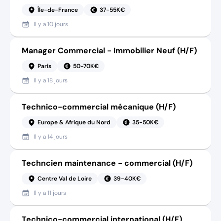
Île-de-France
37-55K€
Il y a
10 jours
Manager Commercial - Immobilier Neuf (H/F)
Paris
50-70K€
Il y a
18 jours
Technico-commercial mécanique (H/F)
Europe & Afrique du Nord
35-50K€
Il y a
14 jours
Techncien maintenance - commercial (H/F)
Centre Val de Loire
39-40K€
Il y a
11 jours
Technico-commercial international (H/F)