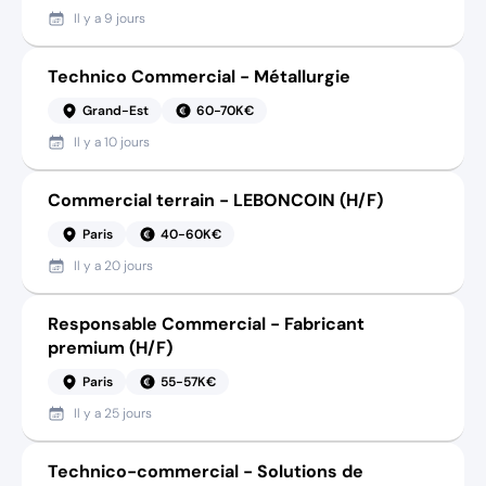
Il y a
9 jours
Technico Commercial - Métallurgie
Grand-Est
60-70K€
Il y a
10 jours
Commercial terrain - LEBONCOIN (H/F)
Paris
40-60K€
Il y a
20 jours
Responsable Commercial - Fabricant
premium (H/F)
Paris
55-57K€
Il y a
25 jours
Technico-commercial - Solutions de