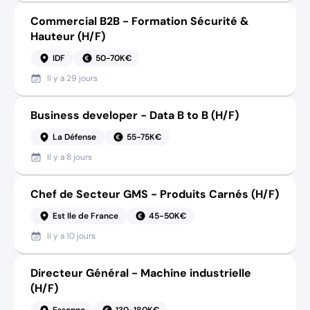
Commercial B2B - Formation Sécurité &
Hauteur (H/F)
IDF
50-70K€
Il y a
29 jours
Business developer - Data B to B (H/F)
La Défense
55-75K€
Il y a
8 jours
Chef de Secteur GMS - Produits Carnés (H/F)
Est Ile de France
45-50K€
Il y a
10 jours
Directeur Général - Machine industrielle
(H/F)
Essonne
130-180K€