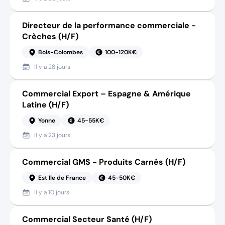
Directeur de la performance commerciale -
Crèches (H/F)
Bois-Colombes
100-120K€
Il y a
28 jours
Commercial Export – Espagne & Amérique
Latine (H/F)
Yonne
45-55K€
Il y a
23 jours
Commercial GMS - Produits Carnés (H/F)
Est Ile de France
45-50K€
Il y a
10 jours
Commercial Secteur Santé (H/F)