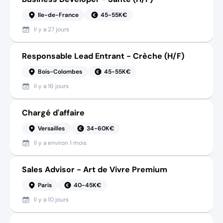
Ile-de-France
45-55K€
Il y a
27 jours
Responsable Lead Entrant - Crèche (H/F)
Bois-Colombes
45-55K€
Il y a
16 jours
Chargé d'affaire
Versailles
34-60K€
Il y a
environ 1 mois
Sales Advisor - Art de Vivre Premium
Paris
40-45K€
Il y a
10 jours