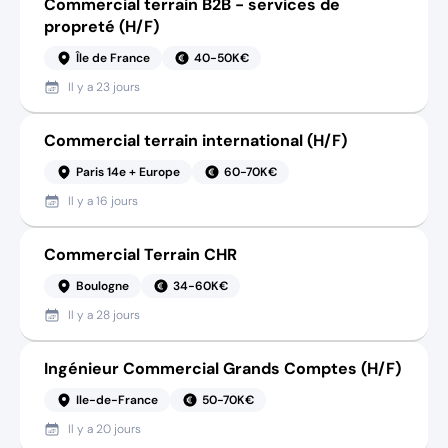
Commercial terrain B2B - services de
propreté (H/F)
Île de France
40-50K€
Il y a
23 jours
Commercial terrain international (H/F)
Paris 14e + Europe
60-70K€
Il y a
16 jours
Commercial Terrain CHR
Boulogne
34-60K€
Il y a
28 jours
Ingénieur Commercial Grands Comptes (H/F)
Ile-de-France
50-70K€
Il y a
20 jours