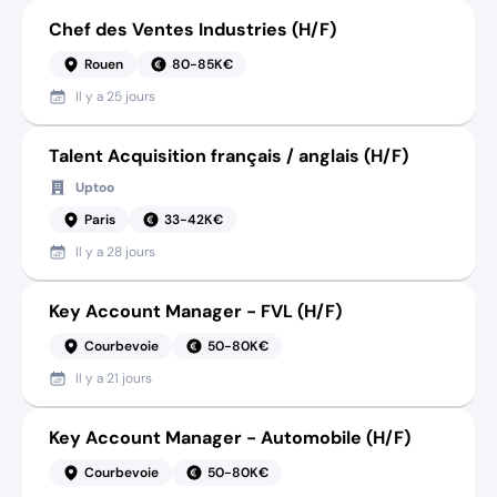
Chef des Ventes Industries (H/F)
Rouen
80-85K€
Il y a
25 jours
Talent Acquisition français / anglais (H/F)
Uptoo
Paris
33-42K€
Il y a
28 jours
Key Account Manager - FVL (H/F)
Courbevoie
50-80K€
Il y a
21 jours
Key Account Manager - Automobile (H/F)
Courbevoie
50-80K€