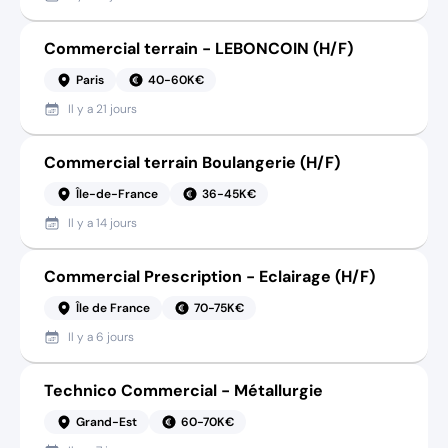
Commercial terrain - LEBONCOIN (H/F)
Paris
40-60K€
Il y a
21 jours
Commercial terrain Boulangerie (H/F)
Île-de-France
36-45K€
Il y a
14 jours
Commercial Prescription - Eclairage (H/F)
Île de France
70-75K€
Il y a
6 jours
Technico Commercial - Métallurgie
Grand-Est
60-70K€