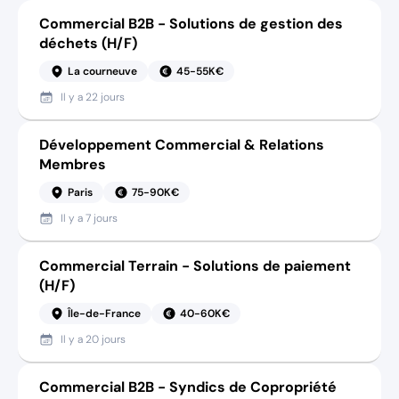
Commercial B2B - Solutions de gestion des
déchets (H/F)
La courneuve
45-55K€
Il y a
22 jours
Développement Commercial & Relations
Membres
Paris
75-90K€
Il y a
7 jours
Commercial Terrain - Solutions de paiement
(H/F)
Île-de-France
40-60K€
Il y a
20 jours
Commercial B2B - Syndics de Copropriété