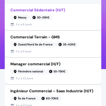
Commercial Sédentaire (H/F)
Massy
30-35K€
Il y a
6 jours
Commercial Terrain - GMS
Ouest/Nord Ile de France
35-42K€
Il y a
5 jours
Manager commercial (H/F)
Périmètre national
55-75K€
Il y a
22 jours
Ingénieur Commercial – Saas Industrie (H/F)
Île de France
60-70K€
Il y a
17 jours