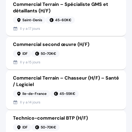
Commercial Terrain – Spécialiste GMS et
détaillants (H/F)
Saint-Denis
45-60K€
Il y a
17 jours
Commercial second œuvre (H/F)
IDF
50-70K€
Il y a
15 jours
Commercial Terrain – Chasseur (H/F) – Santé
/ Logiciel
Ile-de-France
45-55K€
Il y a
14 jours
Technico-commercial BTP (H/F)
IDF
50-70K€