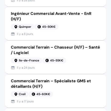
Il y a
28 jours
Ingénieur Commercial Avant-Vente - EnR
(H/F)
Quimper
45-50K€
Il y a
8 jours
Commercial Terrain – Chasseur (H/F) – Santé
/ Logiciel
Ile-de-France
45-55K€
Il y a
24 jours
Commercial Terrain – Spécialiste GMS et
détaillants (H/F)
Creil
45-60K€
Il y a
17 jours