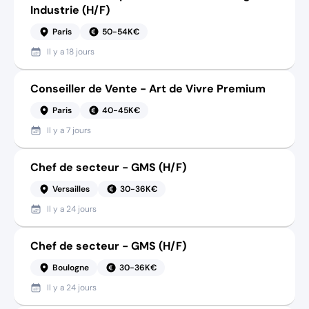
Industrie (H/F)
Paris
50-54K€
Il y a
18 jours
Conseiller de Vente - Art de Vivre Premium
Paris
40-45K€
Il y a
7 jours
Chef de secteur - GMS (H/F)
Versailles
30-36K€
Il y a
24 jours
Chef de secteur - GMS (H/F)
Boulogne
30-36K€
Il y a
24 jours