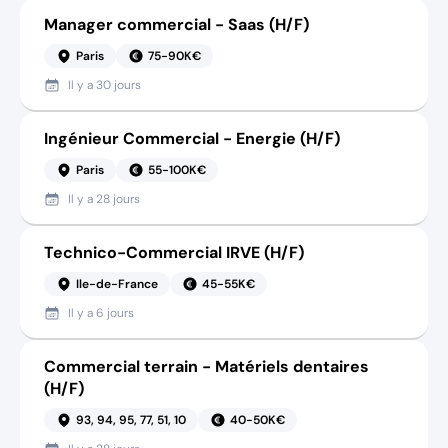
Manager commercial - Saas (H/F)
Paris
75-90K€
Il y a
30 jours
Ingénieur Commercial - Energie (H/F)
Paris
55-100K€
Il y a
28 jours
Technico-Commercial IRVE (H/F)
Ile-de-France
45-55K€
Il y a
6 jours
Commercial terrain - Matériels dentaires
(H/F)
93, 94, 95, 77, 51, 10
40-50K€