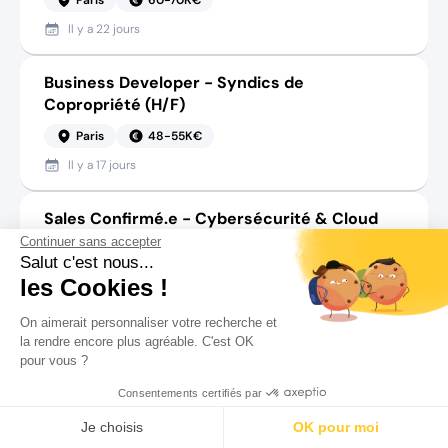
Il y a
22 jours
Business Developer - Syndics de
Copropriété (H/F)
Paris
48-55K€
Il y a
17 jours
Sales Confirmé.e - Cybersécurité & Cloud
(H/F)
Continuer sans accepter
Salut c'est nous...
Paris
80-90K€
les Cookies !
Il y a
27 jours
On aimerait personnaliser votre recherche et
la rendre encore plus agréable. C'est OK
Account manager - Collecte & Recyclage
pour vous ?
(H/F)
Consentements certifiés par
Ile-de-France
45-55K€
Rechercher
Salaire
CV
Profil
Je choisis
OK pour moi
Il y a
12 jours