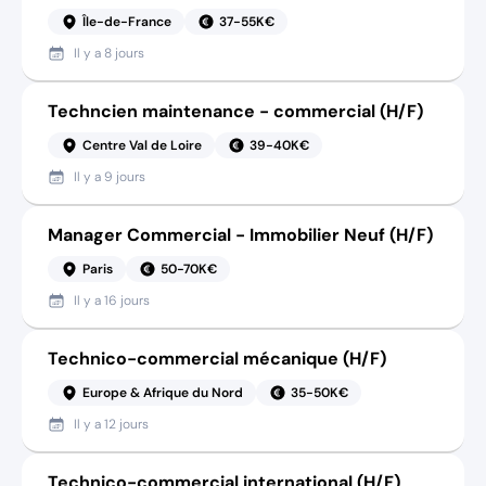
Île-de-France
37-55K€
Il y a
8 jours
Techncien maintenance - commercial (H/F)
Centre Val de Loire
39-40K€
Il y a
9 jours
Manager Commercial - Immobilier Neuf (H/F)
Paris
50-70K€
Il y a
16 jours
Technico-commercial mécanique (H/F)
Europe & Afrique du Nord
35-50K€
Il y a
12 jours
Technico-commercial international (H/F)