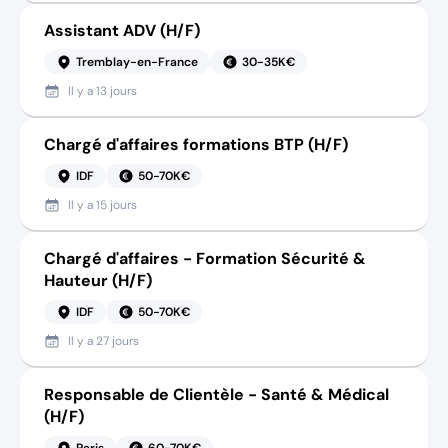
Assistant ADV (H/F)
Tremblay-en-France
30-35K€
Il y a
13 jours
Chargé d'affaires formations BTP (H/F)
IDF
50-70K€
Il y a
15 jours
Chargé d'affaires - Formation Sécurité &
Hauteur (H/F)
IDF
50-70K€
Il y a
27 jours
Responsable de Clientèle - Santé & Médical
(H/F)
Paris
60-70K€