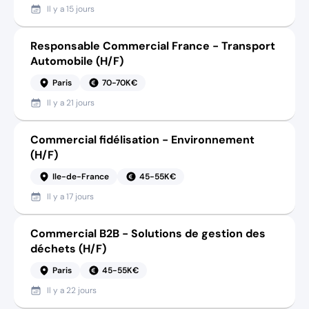
Il y a
15 jours
Responsable Commercial France - Transport
Automobile (H/F)
Paris
70-70K€
Il y a
21 jours
Commercial fidélisation - Environnement
(H/F)
Ile-de-France
45-55K€
Il y a
17 jours
Commercial B2B - Solutions de gestion des
déchets (H/F)
Paris
45-55K€
Il y a
22 jours