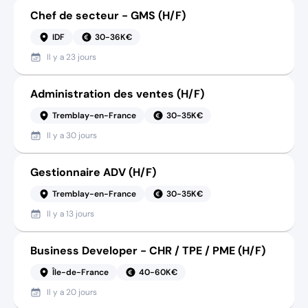
Chef de secteur - GMS (H/F)
IDF
30-36K€
Il y a
23 jours
Administration des ventes (H/F)
Tremblay-en-France
30-35K€
Il y a
30 jours
Gestionnaire ADV (H/F)
Tremblay-en-France
30-35K€
Il y a
13 jours
Business Developer - CHR / TPE / PME (H/F)
Île-de-France
40-60K€
Il y a
20 jours