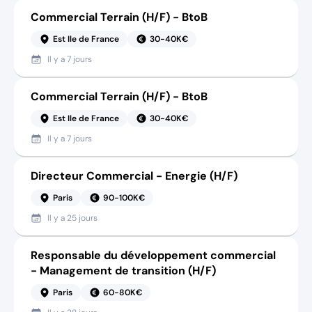
Commercial Terrain (H/F) - BtoB
Est Ile de France
30-40K€
Il y a
7 jours
Commercial Terrain (H/F) - BtoB
Est Ile de France
30-40K€
Il y a
7 jours
Directeur Commercial - Energie (H/F)
Paris
90-100K€
Il y a
25 jours
Responsable du développement commercial
- Management de transition (H/F)
Paris
60-80K€