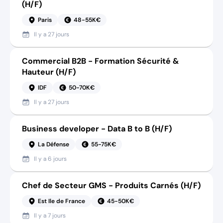
(H/F)
Paris
48-55K€
Il y a
27 jours
Commercial B2B - Formation Sécurité &
Hauteur (H/F)
IDF
50-70K€
Il y a
27 jours
Business developer - Data B to B (H/F)
La Défense
55-75K€
Il y a
6 jours
Chef de Secteur GMS - Produits Carnés (H/F)
Est Ile de France
45-50K€
Il y a
7 jours