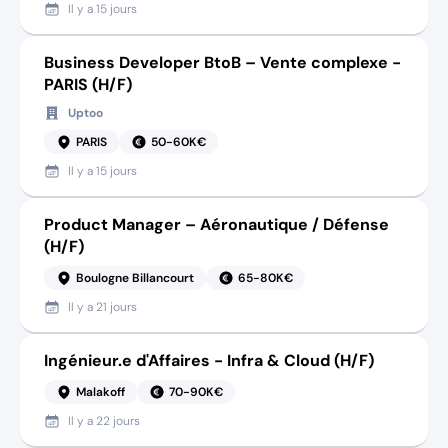
Il y a
15 jours
Business Developer BtoB – Vente complexe -
PARIS (H/F)
Uptoo
PARIS
50-60K€
Il y a
15 jours
Product Manager – Aéronautique / Défense
(H/F)
Boulogne Billancourt
65-80K€
Il y a
21 jours
Ingénieur.e d'Affaires - Infra & Cloud (H/F)
Malakoff
70-90K€
Il y a
22 jours