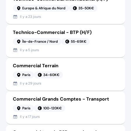
Europe & Afrique du Nord
35-50K€
Il y a
23 jours
Technico-Commercial - BTP (H/F)
Île-de-France / Nord
55-65K€
Il y a
5 jours
Commercial Terrain
Paris
34-60K€
Il y a
29 jours
Commercial Grands Comptes - Transport
Paris
100-120K€
Il y a
17 jours