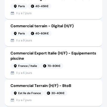
Paris
40-45K€
Il y a
7 jours
Commercial terrain - Digital (H/F)
Paris
40-60K€
Il y a
9 jours
Commercial Export Italie (H/F) - Equipements
piscine
France / Italie
70-80K€
Il y a
6 jours
Commercial Terrain (H/F) - BtoB
Est Ile de France
30-40K€
Il y a
7 jours