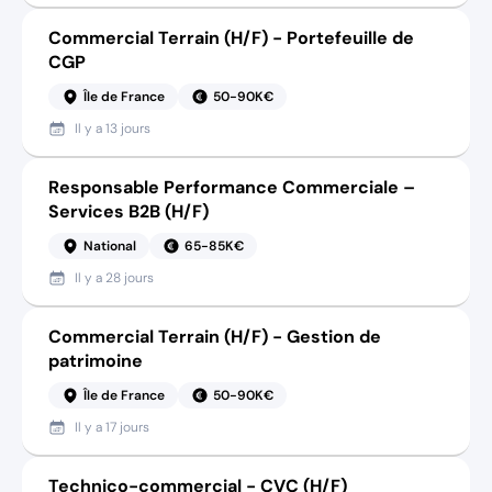
Commercial Terrain (H/F) - Portefeuille de
CGP
Île de France
50-90K€
Il y a
13 jours
Responsable Performance Commerciale –
Services B2B (H/F)
National
65-85K€
Il y a
28 jours
Commercial Terrain (H/F) - Gestion de
patrimoine
Île de France
50-90K€
Il y a
17 jours
Technico-commercial - CVC (H/F)