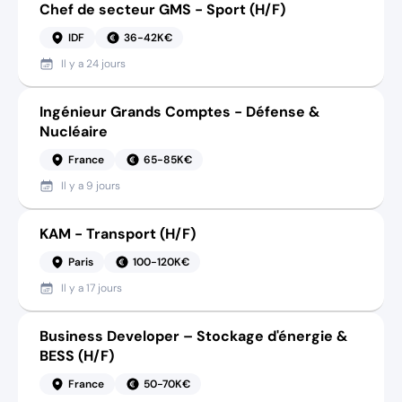
Chef de secteur GMS - Sport (H/F)
IDF
36-42K€
Il y a
24 jours
Ingénieur Grands Comptes - Défense &
Nucléaire
France
65-85K€
Il y a
9 jours
KAM - Transport (H/F)
Paris
100-120K€
Il y a
17 jours
Business Developer – Stockage d'énergie &
BESS (H/F)
France
50-70K€