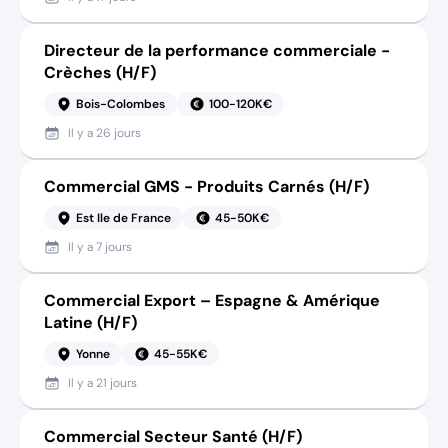
Directeur de la performance commerciale -
Crèches (H/F)
Bois-Colombes
100-120K€
Il y a
26 jours
Commercial GMS - Produits Carnés (H/F)
Est Ile de France
45-50K€
Il y a
7 jours
Commercial Export – Espagne & Amérique
Latine (H/F)
Yonne
45-55K€
Il y a
21 jours
Commercial Secteur Santé (H/F)