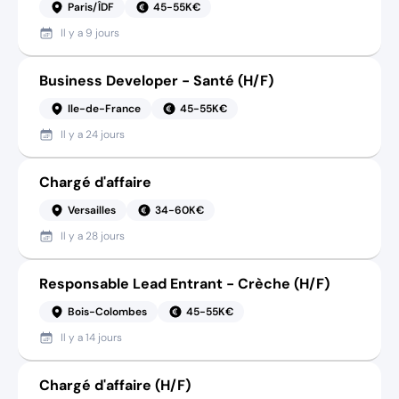
Paris/ÎDF
45-55K€
Il y a
9 jours
Business Developer - Santé (H/F)
Ile-de-France
45-55K€
Il y a
24 jours
Chargé d'affaire
Versailles
34-60K€
Il y a
28 jours
Responsable Lead Entrant - Crèche (H/F)
Bois-Colombes
45-55K€
Il y a
14 jours
Chargé d'affaire (H/F)