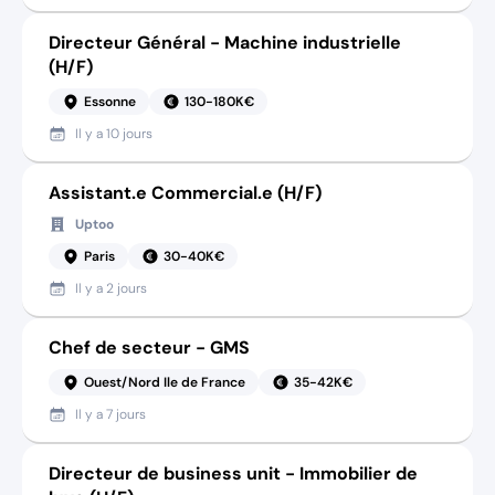
Directeur Général - Machine industrielle
(H/F)
Essonne
130-180K€
Il y a
10 jours
Assistant.e Commercial.e (H/F)
Uptoo
Paris
30-40K€
Il y a
2 jours
Chef de secteur - GMS
Ouest/Nord Ile de France
35-42K€
Il y a
7 jours
Directeur de business unit - Immobilier de