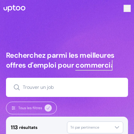
Recherchez parmi les meilleures offres d’emploi pour Com
Recherchez parmi les meilleures off
Recherchez parmi les meilleures
offres d'emploi pour
commerciaux
Trouver un job
Tous les filtres
113
résultats
Tri par pertinence