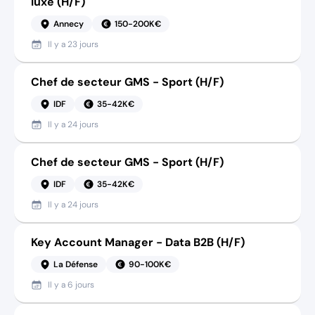
luxe (H/F)
Annecy
150-200K€
Il y a
23 jours
Chef de secteur GMS - Sport (H/F)
IDF
35-42K€
Il y a
24 jours
Chef de secteur GMS - Sport (H/F)
IDF
35-42K€
Il y a
24 jours
Key Account Manager - Data B2B (H/F)
La Défense
90-100K€
Il y a
6 jours