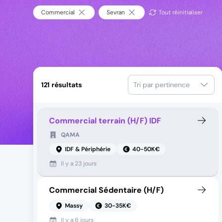
Commercial
Sevran
Tout réinitialiser
121
résultats
Tri par pertinence
Commercial terrain (H/F) IDF
QAMA
IDF & Périphérie
40-50K€
Il y a
23 jours
Commercial Sédentaire (H/F)
Massy
30-35K€
Il y a
6 jours