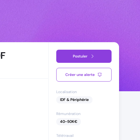
DF
Postuler
Créer une alerte
Localisation
IDF & Périphérie
Rémunération
40
-
50
K€
Télétravail