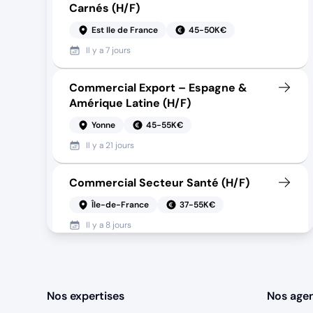
Carnés (H/F)
Est Ile de France
45-50K€
Il y a
7 jours
Commercial Export – Espagne &
Amérique Latine (H/F)
Yonne
45-55K€
Il y a
21 jours
Commercial Secteur Santé (H/F)
Île-de-France
37-55K€
Il y a
8 jours
Directeur de la performance
commerciale - Crèches (H/F)
Nos expertises
Nos age
Bois-Colombes
100-120K€