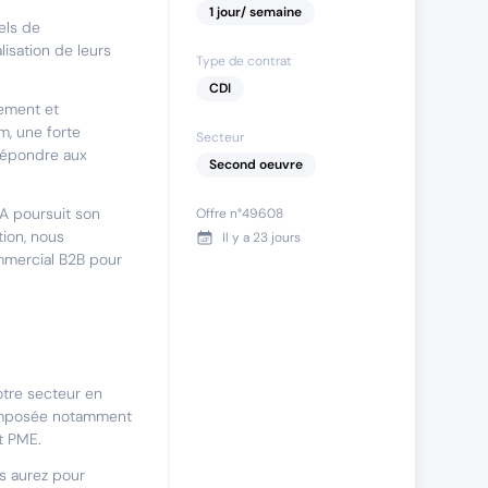
1
jour
/ semaine
els de
lisation de leurs
Type de contrat
CDI
ement et
m, une forte
Secteur
 répondre aux
Second oeuvre
MA poursuit son
Offre n°
49608
ion, nous
Il y a
23 jours
mmercial B2B pour
tre secteur en
composée notamment
et PME.
s aurez pour