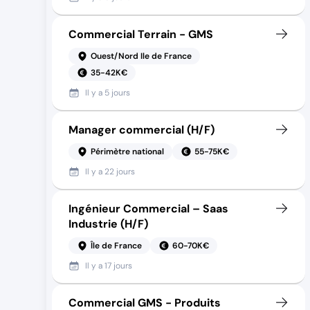
Commercial Terrain - GMS
Ouest/Nord Ile de France
35-42K€
Il y a
5 jours
Manager commercial (H/F)
Périmètre national
55-75K€
Il y a
22 jours
Ingénieur Commercial – Saas
Industrie (H/F)
Île de France
60-70K€
Il y a
17 jours
Commercial GMS - Produits