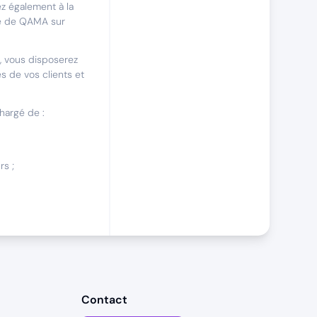
ez également à la
ce de QAMA sur
, vous disposerez
 de vos clients et
hargé de :
rs ;
r assurer un
artenaire de
vos clients dans
Contact
otre secteur.