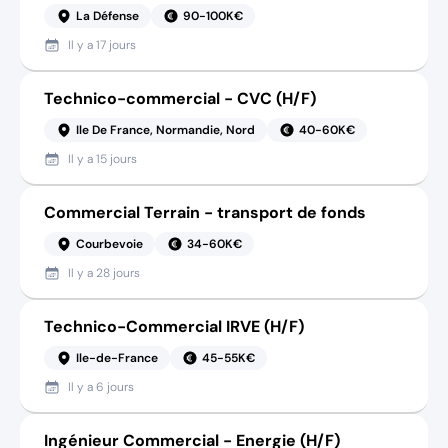
La Défense
90-100K€
Il y a
17 jours
Technico-commercial - CVC (H/F)
Ile De France, Normandie, Nord
40-60K€
Il y a
15 jours
Commercial Terrain - transport de fonds
Courbevoie
34-60K€
Il y a
28 jours
Technico-Commercial IRVE (H/F)
Ile-de-France
45-55K€
Il y a
6 jours
Ingénieur Commercial - Energie (H/F)