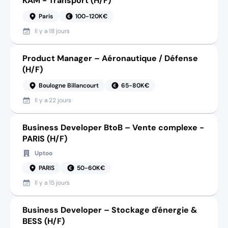
KAM - Transport (H/F)
Paris
100-120K€
Il y a
18 jours
Product Manager – Aéronautique / Défense
(H/F)
Boulogne Billancourt
65-80K€
Il y a
22 jours
Business Developer BtoB – Vente complexe -
PARIS (H/F)
Uptoo
PARIS
50-60K€
Il y a
15 jours
Business Developer – Stockage d'énergie &
BESS (H/F)