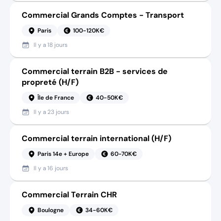
Commercial Grands Comptes - Transport
Paris
100-120K€
Il y a
18 jours
Commercial terrain B2B - services de
propreté (H/F)
Île de France
40-50K€
Il y a
23 jours
Commercial terrain international (H/F)
Paris 14e + Europe
60-70K€
Il y a
16 jours
Commercial Terrain CHR
Boulogne
34-60K€