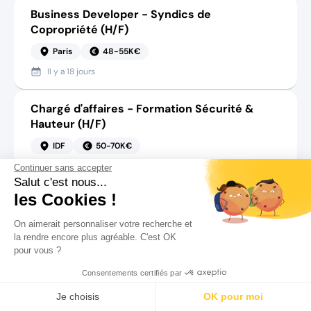
Business Developer - Syndics de
Copropriété (H/F)
Paris
48-55K€
Il y a
18 jours
Chargé d'affaires - Formation Sécurité &
Hauteur (H/F)
IDF
50-70K€
Il y a
27 jours
Continuer sans accepter
Salut c'est nous...
les Cookies !
Account manager - Collecte & Recyclage
(H/F)
On aimerait personnaliser votre recherche et
la rendre encore plus agréable. C'est OK
Ile-de-France
45-55K€
pour vous ?
Il y a
12 jours
Consentements certifiés par
Rechercher
Salaire
CV
Profil
Sales Confirmé.e - Cybersécurité & Cloud
Je choisis
OK pour moi