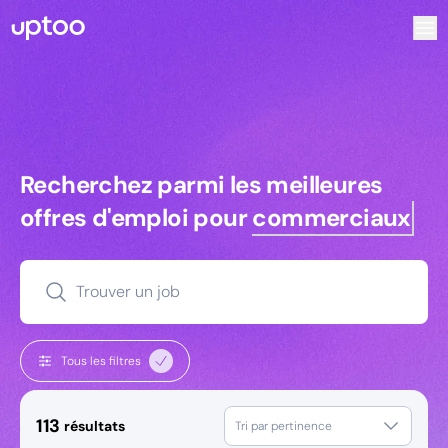
Recherchez parmi les meilleures offres d’emploi pour Comm
Recherchez parmi les meilleures off
Recherchez parmi les meilleures
offres d'emploi pour
commerciaux
Trouver un job
Tous les filtres
113
résultats
Tri par pertinence