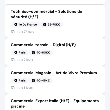
Technico-commercial - Solutions de
sécurité (H/F)
Ile De France
55-70K€
Il y a
27 jours
Commercial terrain - Digital (H/F)
Paris
40-60K€
Il y a
9 jours
Commercial Magasin - Art de Vivre Premium
Paris
40-45K€
Il y a
8 jours
Commercial Export Italie (H/F) - Equipements
piscine