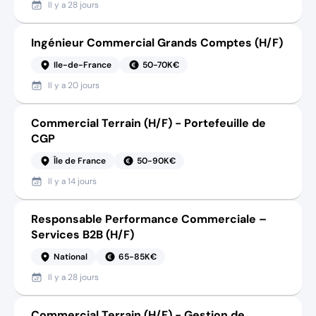
Il y a
28 jours
Ingénieur Commercial Grands Comptes (H/F)
Ile-de-France
50-70K€
Il y a
20 jours
Commercial Terrain (H/F) - Portefeuille de
CGP
Île de France
50-90K€
Il y a
14 jours
Responsable Performance Commerciale –
Services B2B (H/F)
National
65-85K€
Il y a
28 jours
Commercial Terrain (H/F) - Gestion de