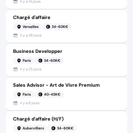
Il y a
14 jours
Chargé d'affaire
Versailles
34-60K€
Il y a
28 jours
Business Developper
Paris
34-60K€
Il y a
25 jours
Sales Advisor - Art de Vivre Premium
Paris
40-45K€
Il y a
8 jours
Chargé d'affaire (H/F)
Aubervilliers
34-60K€