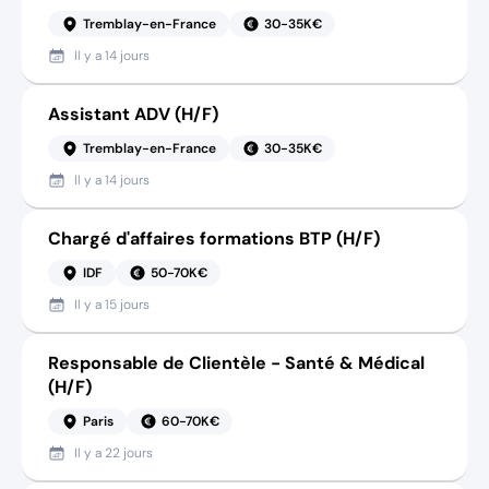
Tremblay-en-France
30-35K€
Il y a
14 jours
Assistant ADV (H/F)
Tremblay-en-France
30-35K€
Il y a
14 jours
Chargé d'affaires formations BTP (H/F)
IDF
50-70K€
Il y a
15 jours
Responsable de Clientèle - Santé & Médical
(H/F)
Paris
60-70K€
Il y a
22 jours