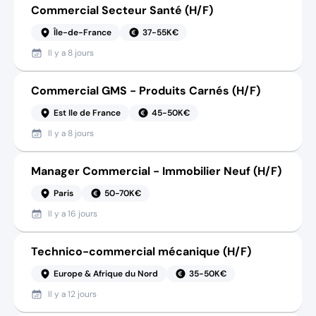
Commercial Secteur Santé (H/F)
Île-de-France
37-55K€
Il y a
8 jours
Commercial GMS - Produits Carnés (H/F)
Est Ile de France
45-50K€
Il y a
8 jours
Manager Commercial - Immobilier Neuf (H/F)
Paris
50-70K€
Il y a
16 jours
Technico-commercial mécanique (H/F)
Europe & Afrique du Nord
35-50K€
Il y a
12 jours