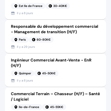
Est Ile de France
30-40K€
Il y a
8 jours
Responsable du développement commercial
- Management de transition (H/F)
Paris
60-80K€
Il y a
29 jours
Ingénieur Commercial Avant-Vente - EnR
(H/F)
Quimper
45-50K€
Il y a
8 jours
Commercial Terrain – Chasseur (H/F) – Santé
/ Logiciel
Ile-de-France
45-55K€