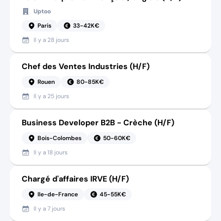
Uptoo
Paris
33-42K€
Il y a
28 jours
Chef des Ventes Industries (H/F)
Rouen
80-85K€
Il y a
25 jours
Business Developer B2B - Crèche (H/F)
Bois-Colombes
50-60K€
Il y a
18 jours
Chargé d'affaires IRVE (H/F)
Ile-de-France
45-55K€
Il y a
7 jours