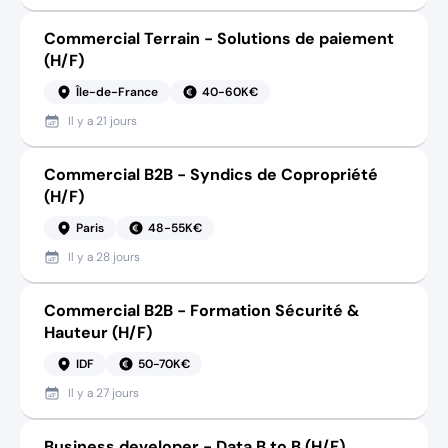
Commercial Terrain - Solutions de paiement
(H/F)
Île-de-France
40-60K€
Il y a
21 jours
Commercial B2B - Syndics de Copropriété
(H/F)
Paris
48-55K€
Il y a
28 jours
Commercial B2B - Formation Sécurité &
Hauteur (H/F)
IDF
50-70K€
Il y a
27 jours
Business developer - Data B to B (H/F)