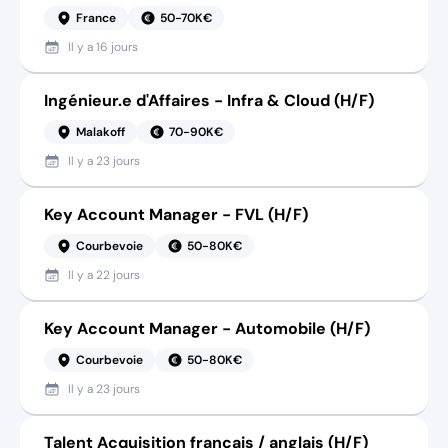
France
50-70K€
Il y a
16 jours
Ingénieur.e d'Affaires - Infra & Cloud (H/F)
Malakoff
70-90K€
Il y a
23 jours
Key Account Manager - FVL (H/F)
Courbevoie
50-80K€
Il y a
22 jours
Key Account Manager - Automobile (H/F)
Courbevoie
50-80K€
Il y a
23 jours
Talent Acquisition français / anglais (H/F)