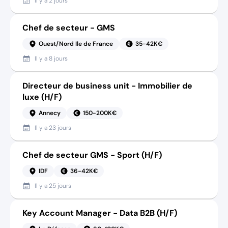
Il y a
2 jours
Chef de secteur - GMS
Ouest/Nord Ile de France
35-42K€
Il y a
8 jours
Directeur de business unit - Immobilier de
luxe (H/F)
Annecy
150-200K€
Il y a
23 jours
Chef de secteur GMS - Sport (H/F)
IDF
36-42K€
Il y a
25 jours
Key Account Manager - Data B2B (H/F)