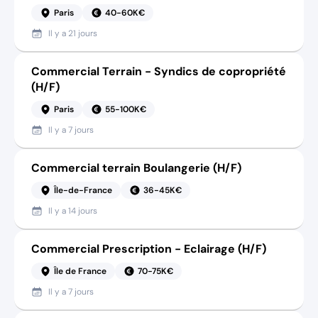
Paris
40-60K€
Il y a
21 jours
Commercial Terrain - Syndics de copropriété
(H/F)
Paris
55-100K€
Il y a
7 jours
Commercial terrain Boulangerie (H/F)
Île-de-France
36-45K€
Il y a
14 jours
Commercial Prescription - Eclairage (H/F)
Île de France
70-75K€
Il y a
7 jours