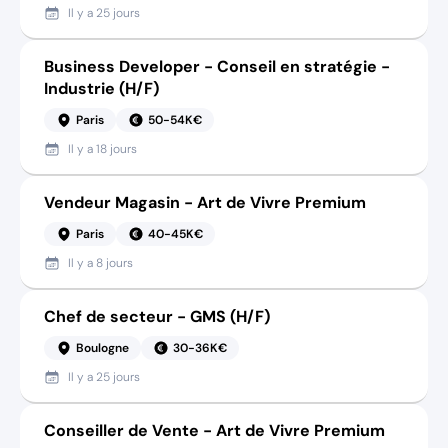
Il y a
25 jours
Business Developer - Conseil en stratégie -
Industrie (H/F)
Paris
50-54K€
Il y a
18 jours
Vendeur Magasin - Art de Vivre Premium
Paris
40-45K€
Il y a
8 jours
Chef de secteur - GMS (H/F)
Boulogne
30-36K€
Il y a
25 jours
Conseiller de Vente - Art de Vivre Premium