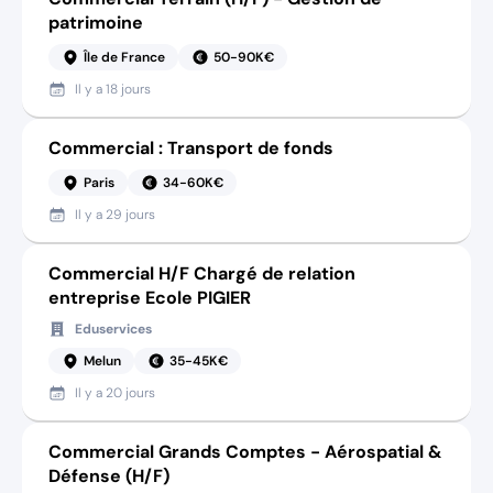
patrimoine
Île de France
50-90K€
Il y a
18 jours
Commercial : Transport de fonds
Paris
34-60K€
Il y a
29 jours
Commercial H/F Chargé de relation
entreprise Ecole PIGIER
Eduservices
Melun
35-45K€
Il y a
20 jours
Commercial Grands Comptes - Aérospatial &
Défense (H/F)