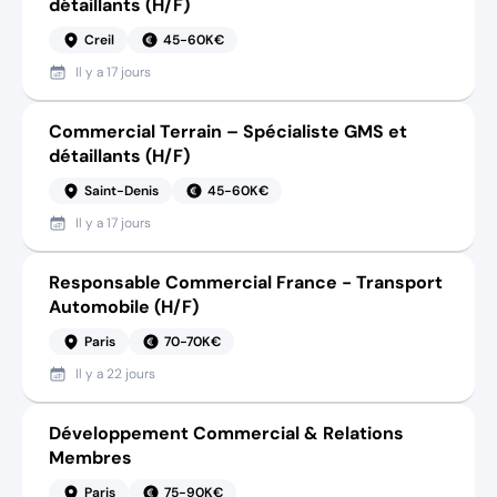
détaillants (H/F)
Creil
45-60K€
Il y a
17 jours
Commercial Terrain – Spécialiste GMS et
détaillants (H/F)
Saint-Denis
45-60K€
Il y a
17 jours
Responsable Commercial France - Transport
Automobile (H/F)
Paris
70-70K€
Il y a
22 jours
Développement Commercial & Relations
Membres
Paris
75-90K€