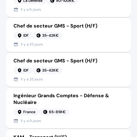
La Défense
90-100K€
Il y a
6 jours
Chef de secteur GMS - Sport (H/F)
IDF
35-42K€
Il y a
25 jours
Chef de secteur GMS - Sport (H/F)
IDF
35-42K€
Il y a
25 jours
Ingénieur Grands Comptes - Défense &
Nucléaire
France
65-85K€
Il y a
9 jours