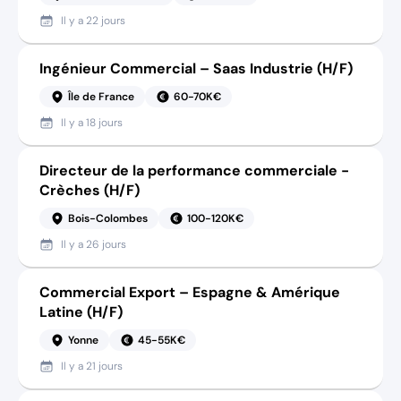
Il y a
22 jours
Ingénieur Commercial – Saas Industrie (H/F)
Île de France
60-70K€
Il y a
18 jours
Directeur de la performance commerciale -
Crèches (H/F)
Bois-Colombes
100-120K€
Il y a
26 jours
Commercial Export – Espagne & Amérique
Latine (H/F)
Yonne
45-55K€
Il y a
21 jours