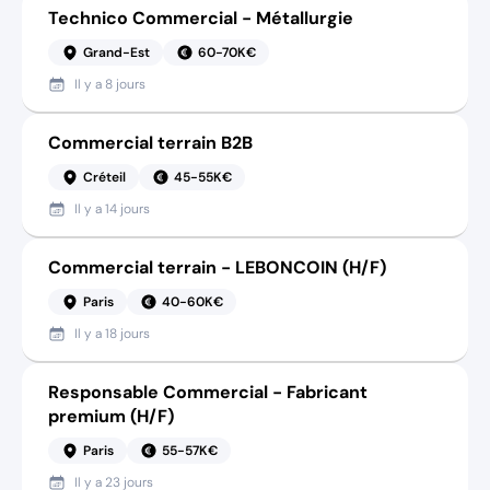
Technico Commercial - Métallurgie
Grand-Est
60-70K€
Il y a
8 jours
Commercial terrain B2B
Créteil
45-55K€
Il y a
14 jours
Commercial terrain - LEBONCOIN (H/F)
Paris
40-60K€
Il y a
18 jours
Responsable Commercial - Fabricant
premium (H/F)
Paris
55-57K€
Il y a
23 jours