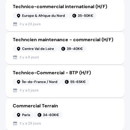
Technico-commercial international (H/F)
Europe & Afrique du Nord
35-50K€
Il y a
23 jours
Techncien maintenance - commercial (H/F)
Centre Val de Loire
39-40K€
Il y a
9 jours
Technico-Commercial - BTP (H/F)
Île-de-France / Nord
55-65K€
Il y a
5 jours
Commercial Terrain
Paris
34-60K€
Il y a
29 jours