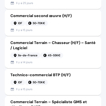
Il y a
25 jours
Commercial second œuvre (H/F)
IDF
50-70K€
Il y a
15 jours
Commercial Terrain – Chasseur (H/F) – Santé
/ Logiciel
Ile-de-France
45-55K€
Il y a
14 jours
Technico-commercial BTP (H/F)
IDF
50-70K€
Il y a
15 jours
Commercial Terrain – Spécialiste GMS et