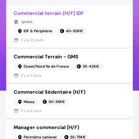
Commercial terrain (H/F) IDF
QAMA
IDF & Périphérie
40-50K€
Il y a
23 jours
Commercial Terrain - GMS
Ouest/Nord Ile de France
35-42K€
Il y a
5 jours
Commercial Sédentaire (H/F)
Massy
30-35K€
Il y a
6 jours
Manager commercial (H/F)
Périmètre national
55-75K€