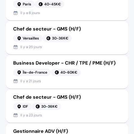
Paris
40-45K€
Il y a
8 jours
Chef de secteur - GMS (H/F)
Versailles
30-36K€
Il y a
25 jours
Business Developer - CHR / TPE / PME (H/F)
Île-de-France
40-60K€
Il y a
21 jours
Chef de secteur - GMS (H/F)
IDF
30-36K€
Il y a
23 jours
Gestionnaire ADV (H/F)