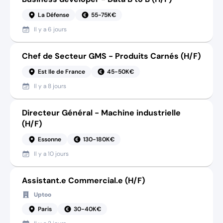
La Défense
55-75K€
Il y a
6 jours
Chef de Secteur GMS - Produits Carnés (H/F)
Est Ile de France
45-50K€
Il y a
8 jours
Directeur Général - Machine industrielle
(H/F)
Essonne
130-180K€
Il y a
10 jours
Assistant.e Commercial.e (H/F)
Uptoo
Paris
30-40K€