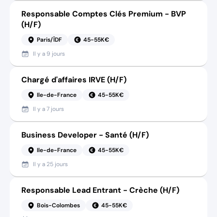
Responsable Comptes Clés Premium - BVP
(H/F)
Paris/ÎDF
45-55K€
Il y a
9 jours
Chargé d'affaires IRVE (H/F)
Ile-de-France
45-55K€
Il y a
7 jours
Business Developer - Santé (H/F)
Ile-de-France
45-55K€
Il y a
25 jours
Responsable Lead Entrant - Crèche (H/F)
Bois-Colombes
45-55K€