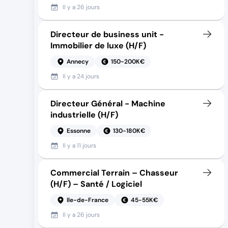
Il y a
26 jours
Directeur de business unit -
Immobilier de luxe (H/F)
Annecy
150-200K€
Il y a
24 jours
Directeur Général - Machine
industrielle (H/F)
Essonne
130-180K€
Il y a
11 jours
Commercial Terrain – Chasseur
(H/F) – Santé / Logiciel
Ile-de-France
45-55K€
Il y a
26 jours