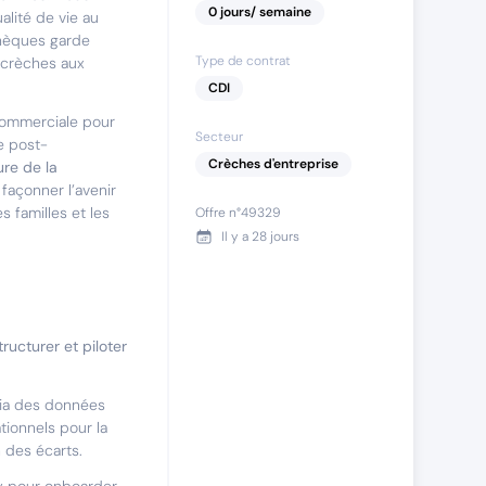
0
jours
/ semaine
alité de vie au
chèques garde
Type de contrat
e crèches aux
CDI
commerciale pour
Secteur
e post-
Crèches d'entreprise
ure de la
 façonner l’avenir
 familles et les
Offre n°
49329
Il y a
28 jours
tructurer et piloter
 via des données
tionnels pour la
n des écarts.