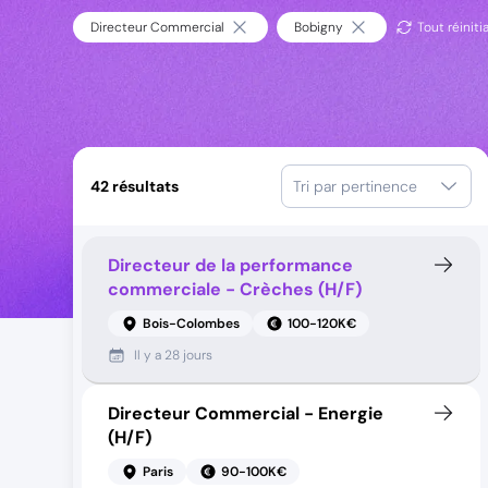
Directeur Commercial
Bobigny
Tout réinitia
42
résultats
Tri par pertinence
Directeur de la performance
commerciale - Crèches (H/F)
Bois-Colombes
100-120K€
Il y a
28 jours
Directeur Commercial - Energie
(H/F)
Paris
90-100K€