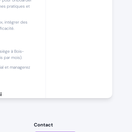
y pour onboarder
es pratiques et
x, intégrer des
ficacité.
siège à Bois-
s par mois).
ial et managerez
i
 un
Contact
acité à