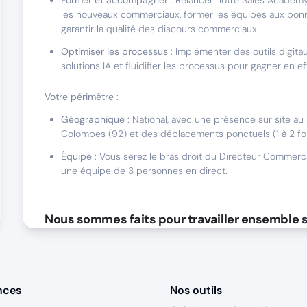
Former et accompagner
: Relancer notre Sales Academ
les nouveaux commerciaux, former les équipes aux bonn
garantir la qualité des discours commerciaux.
Optimiser les processus
: Implémenter des outils digitau
solutions IA et fluidifier les processus pour gagner en ef
Votre périmètre
:
Géographique
: National, avec une présence sur site au 
Colombes (92) et des déplacements ponctuels (1 à 2 foi
Équipe
: Vous serez le bras droit du Directeur Commerc
une équipe de 3 personnes en direct.
Nous sommes faits pour travailler ensemble s
Expérience et compétences
:
5 ans minimum
en sales performance, idéalement dans
environnement SaaS, digital ou conseil.
nces
Nos outils
Expertise analytique
: Maîtrise des outils CRM, BI, et cap