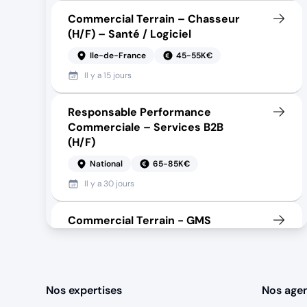
Commercial Terrain – Chasseur
(H/F) – Santé / Logiciel
Ile-de-France
45-55K€
Il y a
15 jours
Responsable Performance
Commerciale – Services B2B
(H/F)
National
65-85K€
Il y a
30 jours
Commercial Terrain - GMS
Ouest/Nord Ile de France
35-42K€
Il y a
7 jours
Nos expertises
Nos age