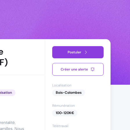
e
Postuler
F)
Créer une alerte
Localisation
nisation
Bois-Colombes
Rémunération
100
-
120
K€
entalité,
Télétravail
amilles. Nous