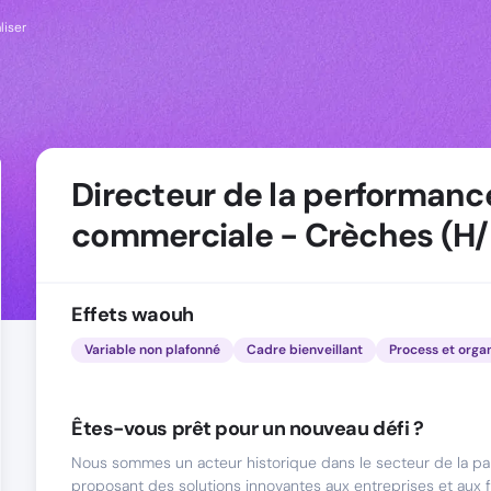
liser
Directeur de la performanc
commerciale - Crèches (H/
Effets waouh
Variable non plafonné
Cadre bienveillant
Process et orga
Êtes-vous prêt pour un nouveau défi ?
Nous sommes un acteur historique dans le secteur de la par
proposant des solutions innovantes aux entreprises et aux f