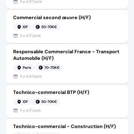
Il y a
27 jours
Commercial second œuvre (H/F)
IDF
50-70K€
Il y a
17 jours
Responsable Commercial France - Transport
Automobile (H/F)
Paris
70-70K€
Il y a
24 jours
Technico-commercial BTP (H/F)
IDF
50-70K€
Il y a
17 jours
Technico-commercial - Construction (H/F)