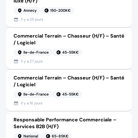
luxe (H/F)
Annecy
150-200K€
Il y a
25 jours
Commercial Terrain – Chasseur (H/F) – Santé
/ Logiciel
Ile-de-France
45-55K€
Il y a
27 jours
Commercial Terrain – Chasseur (H/F) – Santé
/ Logiciel
Ile-de-France
45-55K€
Il y a
16 jours
Responsable Performance Commerciale –
Services B2B (H/F)
National
65-85K€