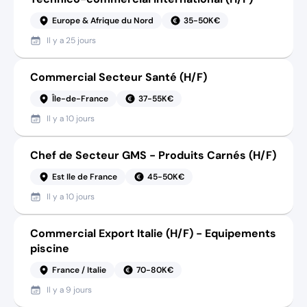
Europe & Afrique du Nord
35-50K€
Il y a
25 jours
Commercial Secteur Santé (H/F)
Île-de-France
37-55K€
Il y a
10 jours
Chef de Secteur GMS - Produits Carnés (H/F)
Est Ile de France
45-50K€
Il y a
10 jours
Commercial Export Italie (H/F) - Equipements
piscine
France / Italie
70-80K€
Il y a
9 jours