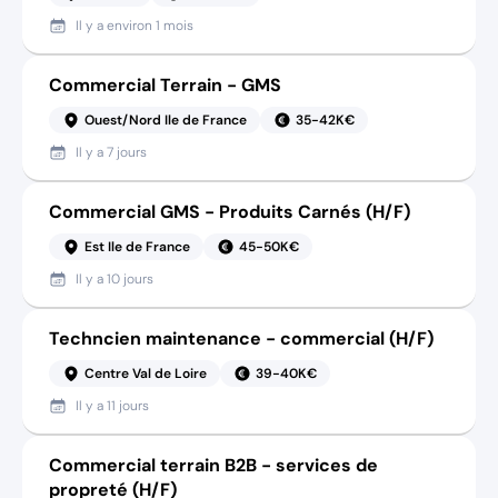
Il y a
environ 1 mois
Commercial Terrain - GMS
Ouest/Nord Ile de France
35-42K€
Il y a
7 jours
Commercial GMS - Produits Carnés (H/F)
Est Ile de France
45-50K€
Il y a
10 jours
Techncien maintenance - commercial (H/F)
Centre Val de Loire
39-40K€
Il y a
11 jours
Commercial terrain B2B - services de
propreté (H/F)