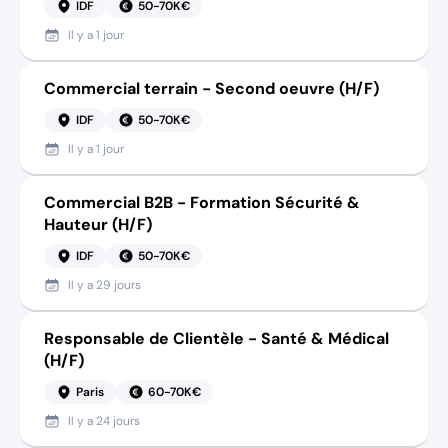
IDF
50-70K€
Il y a
1 jour
Commercial terrain - Second oeuvre (H/F)
IDF
50-70K€
Il y a
1 jour
Commercial B2B - Formation Sécurité &
Hauteur (H/F)
IDF
50-70K€
Il y a
29 jours
Responsable de Clientèle - Santé & Médical
(H/F)
Paris
60-70K€
Il y a
24 jours