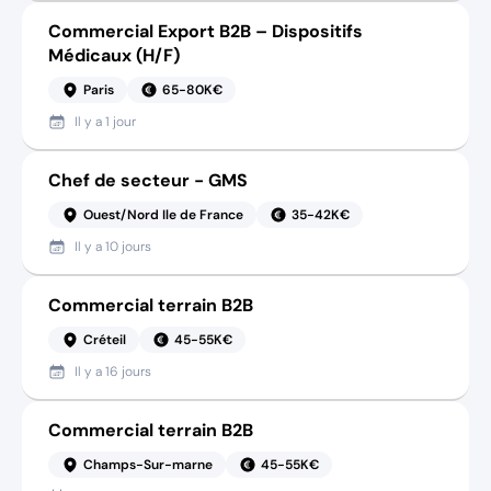
Commercial Export B2B – Dispositifs
Médicaux (H/F)
Paris
65-80K€
Il y a
1 jour
Chef de secteur - GMS
Ouest/Nord Ile de France
35-42K€
Il y a
10 jours
Commercial terrain B2B
Créteil
45-55K€
Il y a
16 jours
Commercial terrain B2B
Champs-Sur-marne
45-55K€