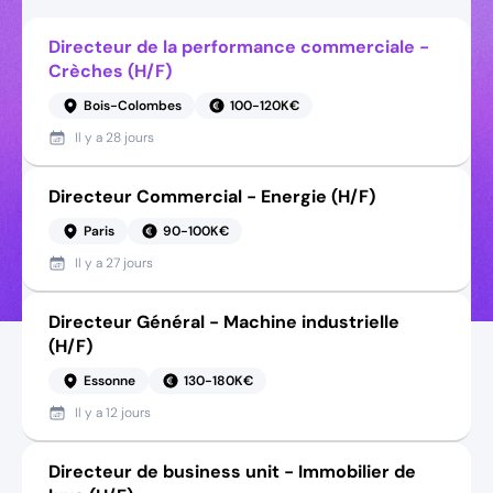
Directeur de la performance commerciale -
Crèches (H/F)
Bois-Colombes
100-120K€
Il y a
28 jours
Directeur Commercial - Energie (H/F)
Paris
90-100K€
Il y a
27 jours
Directeur Général - Machine industrielle
(H/F)
Essonne
130-180K€
Il y a
12 jours
Directeur de business unit - Immobilier de