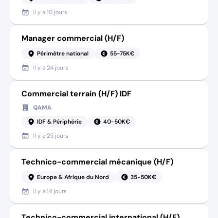
Il y a
10 jours
Manager commercial (H/F)
Périmètre national
55-75K€
Il y a
24 jours
Commercial terrain (H/F) IDF
QAMA
IDF & Périphérie
40-50K€
Il y a
25 jours
Technico-commercial mécanique (H/F)
Europe & Afrique du Nord
35-50K€
Il y a
14 jours
Technico-commercial international (H/F)