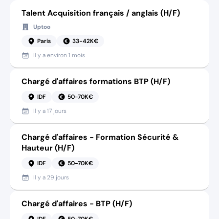
Talent Acquisition français / anglais (H/F)
Uptoo
Paris
33-42K€
Il y a
environ 1 mois
Chargé d'affaires formations BTP (H/F)
IDF
50-70K€
Il y a
17 jours
Chargé d'affaires - Formation Sécurité &
Hauteur (H/F)
IDF
50-70K€
Il y a
29 jours
Chargé d'affaires - BTP (H/F)
IDF
50-70K€