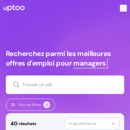
Recherchez parmi les meilleures offres d’emploi pour Dire
Recherchez parmi les meilleures off
Recherchez parmi les meilleures
offres d'emploi pour
managers
Trouver un job
Tous les filtres
40
résultats
Tri par pertinence