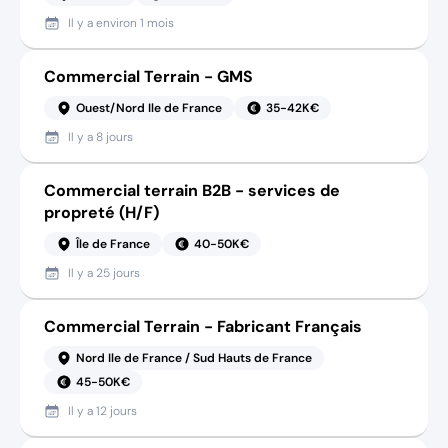
Il y a
environ 1 mois
Commercial Terrain - GMS
Ouest/Nord Ile de France
35-42K€
Il y a
8 jours
Commercial terrain B2B - services de
propreté (H/F)
Île de France
40-50K€
Il y a
25 jours
Commercial Terrain - Fabricant Français
Nord Ile de France / Sud Hauts de France
45-50K€
Il y a
12 jours