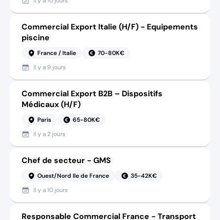
Il y a
10 jours
Commercial Export Italie (H/F) - Equipements
piscine
France / Italie
70-80K€
Il y a
9 jours
Commercial Export B2B – Dispositifs
Médicaux (H/F)
Paris
65-80K€
Il y a
2 jours
Chef de secteur - GMS
Ouest/Nord Ile de France
35-42K€
Il y a
10 jours
Responsable Commercial France - Transport