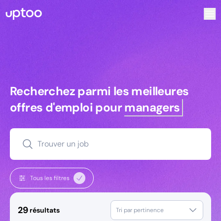
Recherchez parmi les meilleures offres d’emploi pour Dire
Recherchez parmi les meilleures off
Recherchez parmi les meilleures
offres d'emploi pour
managers
Trouver un job
Tous les filtres
29
résultats
Tri par pertinence