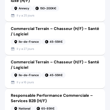
luxe (H/F)
Annecy
150-200K€
Il y a
25 jours
Commercial Terrain – Chasseur (H/F) – Santé
/ Logiciel
Ile-de-France
45-55K€
Il y a
27 jours
Commercial Terrain – Chasseur (H/F) – Santé
/ Logiciel
Ile-de-France
45-55K€
Il y a
16 jours
Responsable Performance Commerciale –
Services B2B (H/F)
National
65-85K€