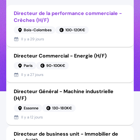
Directeur de la performance commerciale -
Crèches (H/F)
Bois-Colombes
100-120K€
Il y a
29 jours
Directeur Commercial - Energie (H/F)
Paris
90-100K€
Il y a
27 jours
Directeur Général - Machine industrielle
(H/F)
Essonne
130-180K€
Il y a
12 jours
Directeur de business unit - Immobilier de