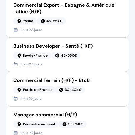
Commercial Export – Espagne & Amérique
Latine (H/F)
Yonne
45-55K€
Il y a
23 jours
Business Developer - Santé (H/F)
Ile-de-France
45-55K€
Il y a
27 jours
Commercial Terrain (H/F) - BtoB
Est Ile de France
30-40K€
Il y a
10 jours
Manager commercial (H/F)
Périmètre national
55-75K€
Il y a
24 jours