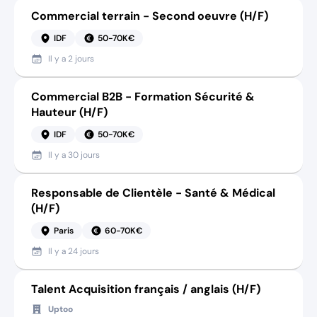
Commercial terrain - Second oeuvre (H/F)
IDF
50-70K€
Il y a
2 jours
Commercial B2B - Formation Sécurité &
Hauteur (H/F)
IDF
50-70K€
Il y a
30 jours
Responsable de Clientèle - Santé & Médical
(H/F)
Paris
60-70K€
Il y a
24 jours
Talent Acquisition français / anglais (H/F)
Uptoo