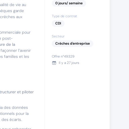
0
jours
/ semaine
alité de vie au
chèques garde
Type de contrat
e crèches aux
CDI
commerciale pour
Secteur
e post-
Crèches d'entreprise
ure de la
 façonner l’avenir
 familles et les
Offre n°
49329
Il y a
27 jours
tructurer et piloter
 via des données
tionnels pour la
n des écarts.