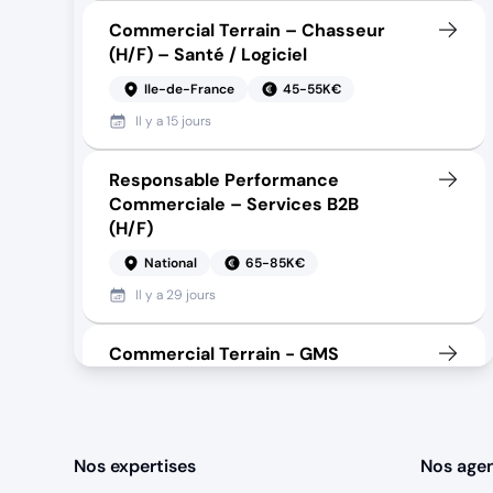
Commercial Terrain – Chasseur
(H/F) – Santé / Logiciel
Ile-de-France
45-55K€
Il y a
15 jours
Responsable Performance
Commerciale – Services B2B
(H/F)
National
65-85K€
Il y a
29 jours
Commercial Terrain - GMS
Ouest/Nord Ile de France
35-42K€
Il y a
6 jours
Nos expertises
Nos age