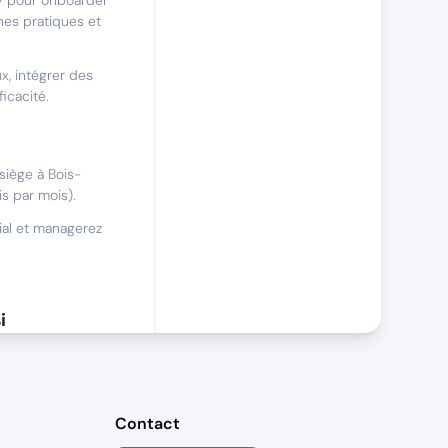
y pour onboarder
es pratiques et
x, intégrer des
ficacité.
siège à Bois-
s par mois).
ial et managerez
i
 un
Contact
acité à