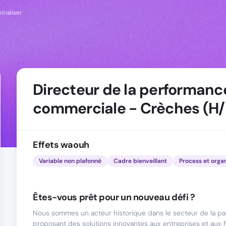
itialiser
Directeur de la performanc
commerciale - Crèches (H/
Effets waouh
Variable non plafonné
Cadre bienveillant
Process et orga
Êtes-vous prêt pour un nouveau défi ?
Nous sommes un acteur historique dans le secteur de la par
proposant des solutions innovantes aux entreprises et aux f