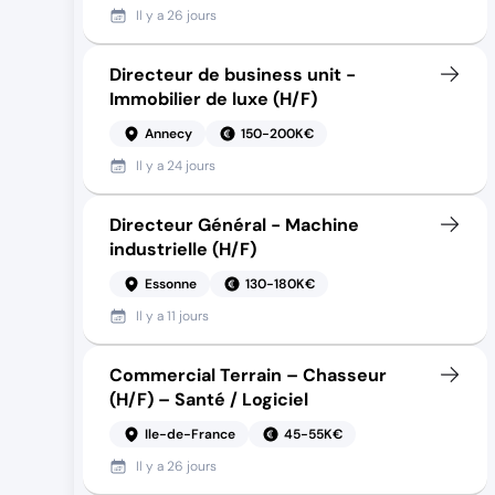
Il y a
26 jours
Directeur de business unit -
Immobilier de luxe (H/F)
Annecy
150-200K€
Il y a
24 jours
Directeur Général - Machine
industrielle (H/F)
Essonne
130-180K€
Il y a
11 jours
Commercial Terrain – Chasseur
(H/F) – Santé / Logiciel
Ile-de-France
45-55K€
Il y a
26 jours