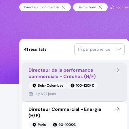
Directeur Commercial
Saint-Ouen
Tout réin
41
résultats
Tri par pertinence
Directeur de la performance
commerciale - Crèches (H/F)
Bois-Colombes
100-120K€
Il y a
27 jours
Directeur Commercial - Energie
(H/F)
Paris
90-100K€