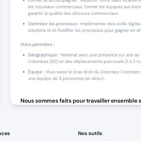
Former et accompagner
: Relancer notre Sales Academ
les nouveaux commerciaux, former les équipes aux bonn
garantir la qualité des discours commerciaux.
Optimiser les processus
: Implémenter des outils digitau
solutions IA et fluidifier les processus pour gagner en ef
Votre périmètre
:
Géographique
: National, avec une présence sur site au 
Colombes (92) et des déplacements ponctuels (1 à 2 foi
Équipe
: Vous serez le bras droit du Directeur Commerc
une équipe de 3 personnes en direct.
Nous sommes faits pour travailler ensemble s
Expérience et compétences
:
5 ans minimum
en sales performance, idéalement dans
environnement SaaS, digital ou conseil.
nces
Nos outils
Expertise analytique
: Maîtrise des outils CRM, BI, et cap