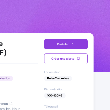
e
Postuler
F)
Créer une alerte
Localisation
nisation
Bois-Colombes
Rémunération
100
-
120
K€
entalité,
Télétravail
amilles. Nous