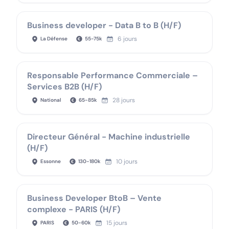
Business developer - Data B to B (H/F)
6 jours
La Défense
55
-
75
k
Responsable Performance Commerciale –
Services B2B (H/F)
28 jours
National
65
-
85
k
Directeur Général - Machine industrielle
(H/F)
10 jours
Essonne
130
-
180
k
Business Developer BtoB – Vente
complexe - PARIS (H/F)
15 jours
PARIS
50
-
60
k