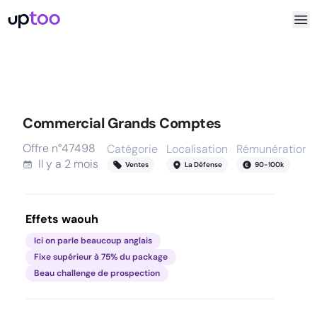
Commercial Grands Comptes
Offre n°
47498
Catégorie
Localisation
Rémunération
Il y a
2 mois
Ventes
La Défense
90
-
100
k
Effets waouh
Ici on parle beaucoup anglais
Fixe supérieur à 75% du package
Beau challenge de prospection