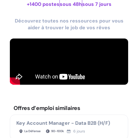
+1400 postes
sous 48h
sous 7 jours
Découvrez toutes nos ressources pour vous
aider à trouver le job de vos rêves
Offres d’emploi similaires
Key Account Manager - Data B2B (H/F)
6 jours
La Défense
90
-
100
k