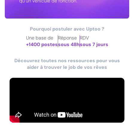
qu’un véhicule de fonction.
Pourquoi postuler avec Uptoo ?
Une base de
Réponse
RDV
+1400 postes
sous 48h
sous 7 jours
Découvrez toutes nos ressources pour vous
aider à trouver le job de vos rêves