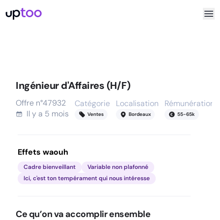
Ingénieur d'Affaires (H/F)
Offre n°
47932
Catégorie
Localisation
Rémunération
Il y a
5 mois
Ventes
Bordeaux
55
-
65
k
Effets waouh
Cadre bienveillant
Variable non plafonné
Ici, c'est ton tempérament qui nous intéresse
Ce qu’on va accomplir ensemble