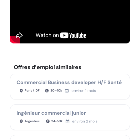
Offres d’emploi similaires
Commercial Business developer H/F Santé
environ 1 mois
Paris / IDF
30
-
40
k
Ingénieur commercial junior
environ 2 mois
Argenteuil
24
-
50
k