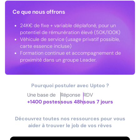
Ce que nous offrons
24K€ de fixe + variable déplafoné, pour un
potentiel de rémunération élevé (50K/100K)
Véhicule de service (usage privatif possible,
carte essence incluse)
Formation continue et accompagnement de
proximité dans un groupe Leader.
Pourquoi postuler avec Uptoo ?
Une base de
Réponse
RDV
+1400 postes
sous 48h
sous 7 jours
Découvrez toutes nos ressources pour vous
aider à trouver le job de vos rêves