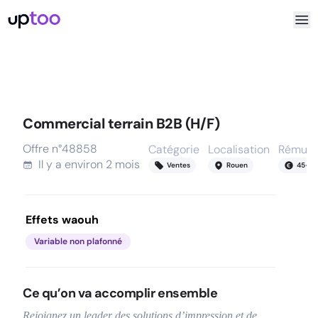
Commercial terrain B2B (H/F)
Offre n°
48858
Catégorie
Localisation
Rémuné
Il y a
environ 2 mois
Ventes
Rouen
45
-
5
Effets waouh
Variable non plafonné
Ce qu’on va accomplir ensemble
Rejoignez un leader des solutions d’impression et de