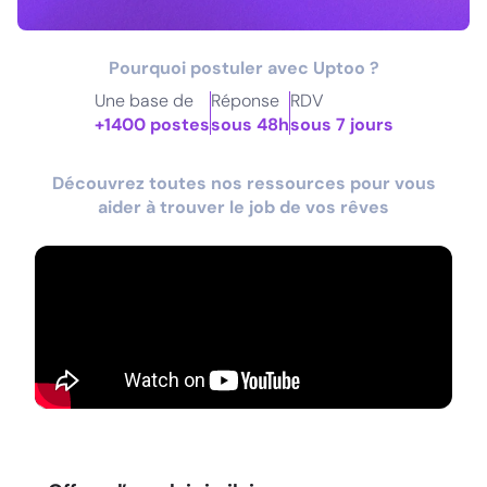
Pourquoi postuler avec Uptoo ?
Une base de
Réponse
RDV
+1400 postes
sous 48h
sous 7 jours
Découvrez toutes nos ressources pour vous
aider à trouver le job de vos rêves