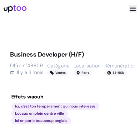
Business Developer (H/F)
Offre n°
48859
Catégorie
Localisation
Rémunération
Il y a
3 mois
Ventes
Paris
38
-
50
k
Effets waouh
Ici, c'est ton tempérament qui nous intéresse
Locaux en plein centre ville
Ici on parle beaucoup anglais