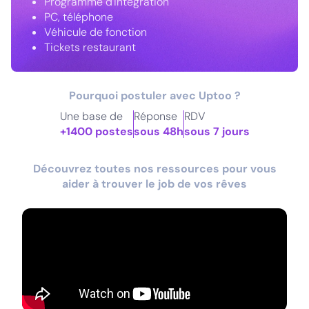
Programme d'intégration
PC, téléphone
Véhicule de fonction
Tickets restaurant
Pourquoi postuler avec Uptoo ?
Une base de
Réponse
RDV
+1400 postes
sous 48h
sous 7 jours
Découvrez toutes nos ressources pour vous
aider à trouver le job de vos rêves