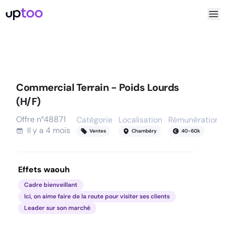
Commercial Terrain - Poids Lourds
(H/F)
Offre n°
48871
Catégorie
Localisation
Rémunération
Il y a
4 mois
Ventes
Chambéry
40
-
60
k
Effets waouh
Cadre bienveillant
Ici, on aime faire de la route pour visiter ses clients
Leader sur son marché