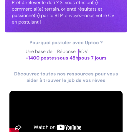
Prêt à relever le défi ?
Si vous êtes un(e)
commercial(e) terrain, orienté résultats et
passionné(e) par le BTP
, envoyez-nous votre CV
en postulant !
Pourquoi postuler avec Uptoo ?
Une base de
Réponse
RDV
+1400 postes
sous 48h
sous 7 jours
Découvrez toutes nos ressources pour vous
aider à trouver le job de vos rêves