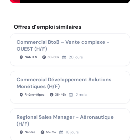
Offres d’emploi similaires
Commercial BtoB – Vente complexe -
OUEST (H/F)
20 jours
NANTES
50
-
60
k
Commercial Développement Solutions
Monétiques (H/F)
2 mois
Rhône-Alpes
38
-
46
k
Regional Sales Manager - Aéronautique
(H/F)
18 jours
Nantes
55
-
75
k