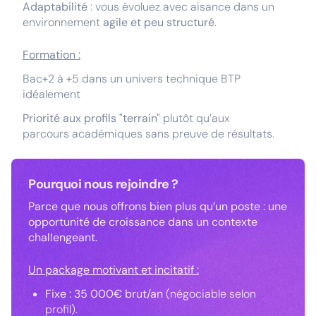
Adaptabilité
: vous évoluez avec aisance dans un
environnement
agile et peu structuré
.
Formation :
Bac+2 à +5 dans un univers technique BTP
idéalement
Priorité aux profils "terrain"
plutôt qu’aux
parcours académiques sans preuve de résultats.
Pourquoi nous rejoindre ?
Parce que nous offrons bien plus qu’un poste : une
opportunité de croissance dans un contexte
challengeant.
Un package motivant et incitatif :
Fixe : 35 000€ brut/an
(négociable selon
profil).