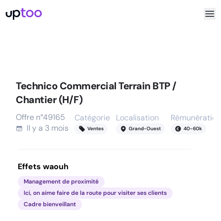
Technico Commercial Terrain BTP /
Chantier (H/F)
Offre n°
49165
Catégorie
Localisation
Rémunération
Il y a
3 mois
Ventes
Grand-Ouest
40
-
60
k
Effets waouh
Management de proximité
Ici, on aime faire de la route pour visiter ses clients
Cadre bienveillant