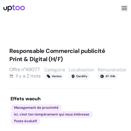
Responsable Commercial publicité
Print & Digital (H/F)
Offre n°
49077
Catégorie
Localisation
Rémunération
Il y a
2 mois
Ventes
Dardilly
47
-
54
k
Effets waouh
Management de proximité
Ici, c'est ton tempérament qui nous intéresse
Poste évolutif