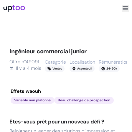
Ingénieur commercial junior
Offre n°
49091
Catégorie
Localisation
Rémunération
Il y a
4 mois
Ventes
Argenteuil
24
-
50
k
Effets waouh
Variable non plafonné
Beau challenge de prospection
Êtes-vous prêt pour un nouveau défi ?
Rejoignez un leader des solutions d’impression et