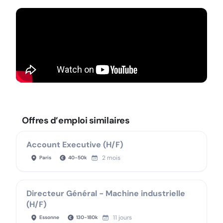
Offres d’emploi similaires
Account Executive (H/F)
2 mois
Paris
40
-
50
k
Directeur Général - Machine industrielle
(H/F)
11 jours
Essonne
130
-
180
k