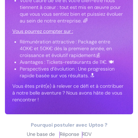
Votre cadre de vie et votre bien-être nous
tiennent à cœur : tout est mis en œuvre pour
que vous vous sentiez bien et puissiez évoluer
au sein de notre entreprise. 🌈
Vous pourrez compter sur :
Rémunération attractive : Package entre
40K€ et 50K€ dès la premiere année, en
croissance et évolutif rapidement💰
Avantages : Tickets-restaurants de 11€. 🍽️
Perspectives d’évolution : Une progression
rapide basée sur vos résultats. 🔝
Vous êtes prêt(e) à relever ce défi et à contribuer
à notre belle aventure ? Nous avons hâte de vous
rencontrer !
Pourquoi postuler avec Uptoo ?
Une base de
Réponse
RDV