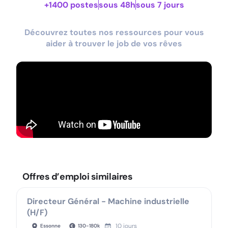
+1400 postes
sous 48h
sous 7 jours
Découvrez toutes nos ressources pour vous
aider à trouver le job de vos rêves
Offres d’emploi similaires
Directeur Général - Machine industrielle
(H/F)
10 jours
Essonne
130
-
180
k