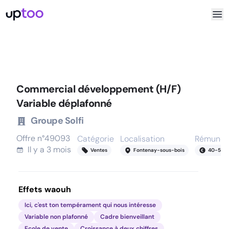
Commercial développement (H/F)
Variable déplafonné
Groupe Solfi
Offre n°
49093
Catégorie
Localisation
Rémunér
Il y a
3 mois
Ventes
Fontenay-sous-bois
40
-
50
k
Effets waouh
Ici, c'est ton tempérament qui nous intéresse
Variable non plafonné
Cadre bienveillant
Ecole de vente
Croissance à deux chiffres