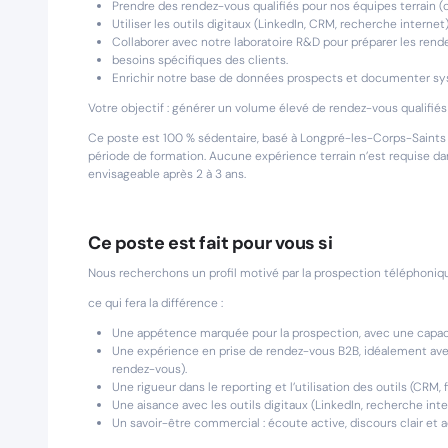
Prendre des rendez-vous qualifiés pour nos équipes terrain (
Utiliser les outils digitaux (LinkedIn, CRM, recherche interne
Collaborer avec notre laboratoire R&D pour préparer les ren
besoins spécifiques des clients.
Enrichir notre base de données prospects et documenter s
Votre objectif : générer un volume élevé de rendez-vous qualifié
Ce poste est 100 % sédentaire, basé à Longpré-les-Corps-Saints (80
période de formation. Aucune expérience terrain n’est requise da
envisageable après 2 à 3 ans.
Ce poste est fait pour vous si
Nous recherchons un profil motivé par la prospection téléphoniqu
ce qui fera la différence :
Une appétence marquée pour la prospection, avec une capacit
Une expérience en prise de rendez-vous B2B, idéalement ave
rendez-vous).
Une rigueur dans le reporting et l’utilisation des outils (CRM, f
Une aisance avec les outils digitaux (LinkedIn, recherche in
Un savoir-être commercial : écoute active, discours clair et ad