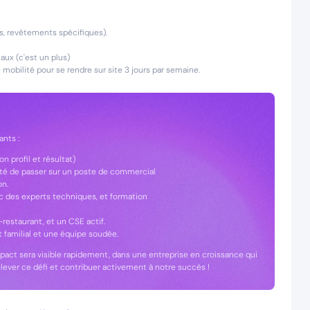
es, revêtements spécifiques).
aux (c'est un plus)
obilité pour se rendre sur site 3 jours par semaine.
ants :
n profil et résultat)
ilité de passer sur un poste de commercial
on.
c des experts techniques, et formation
-restaurant, et un CSE actif.
 familial et une équipe soudée.
mpact sera visible rapidement, dans une entreprise en croissance qui
lever ce défi et contribuer activement à notre succès !