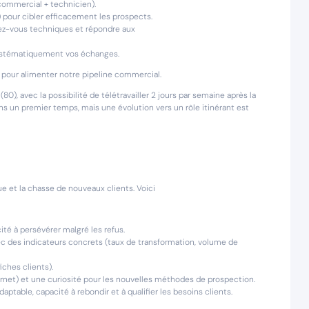
commercial + technicien).
t) pour cibler efficacement les prospects.
dez-vous techniques et répondre aux
ystématiquement vos échanges.
s pour alimenter notre pipeline commercial.
), avec la possibilité de télétravailler 2 jours par semaine après la
ns un premier temps, mais une évolution vers un rôle itinérant est
e et la chasse de nouveaux clients. Voici
é à persévérer malgré les refus.
c des indicateurs concrets (taux de transformation, volume de
iches clients).
ternet) et une curiosité pour les nouvelles méthodes de prospection.
aptable, capacité à rebondir et à qualifier les besoins clients.