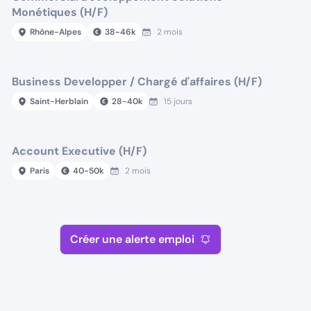
Monétiques (H/F)
Rhône-Alpes
38
-
46
k
2 mois
Business Developper / Chargé d'affaires (H/F)
Saint-Herblain
28
-
40
k
15 jours
Account Executive (H/F)
Paris
40
-
50
k
2 mois
Créer une alerte emploi