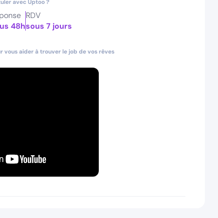
uler avec Uptoo ?
ponse
RDV
us 48h
sous 7 jours
 vous aider à trouver le job de vos rêves