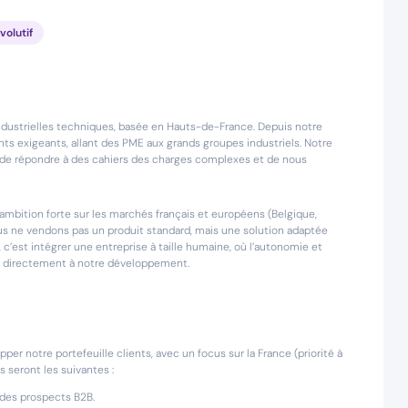
volutif
dustrielles techniques, basée en Hauts-de-France. Depuis notre
ts exigeants, allant des PME aux grands groupes industriels. Notre
t de répondre à des cahiers des charges complexes et de nous
bition forte sur les marchés français et européens (Belgique,
ous ne vendons pas un produit standard, mais une solution adaptée
c’est intégrer une entreprise à taille humaine, où l’autonomie et
ue directement à notre développement.
r notre portefeuille clients, avec un focus sur la France (priorité à
s seront les suivantes :
r des prospects B2B.