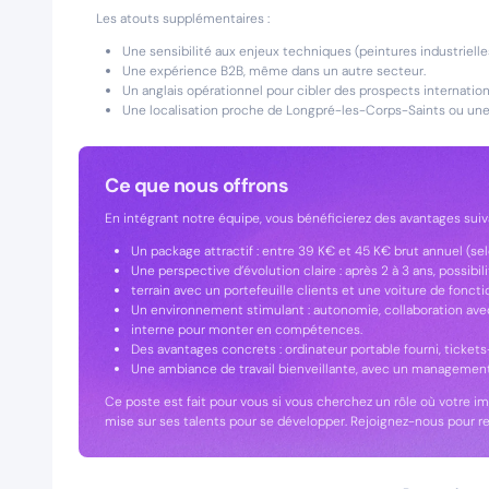
Les atouts supplémentaires :
Une sensibilité aux enjeux techniques (peintures industriell
Une expérience B2B, même dans un autre secteur.
Un anglais opérationnel pour cibler des prospects internation
Une localisation proche de Longpré-les-Corps-Saints ou une m
Ce que nous offrons
En intégrant notre équipe, vous bénéficierez des avantages suiv
Un package attractif : entre 39 K€ et 45 K€ brut annuel (selo
Une perspective d’évolution claire : après 2 à 3 ans, possib
terrain avec un portefeuille clients et une voiture de foncti
Un environnement stimulant : autonomie, collaboration ave
interne pour monter en compétences.
Des avantages concrets : ordinateur portable fourni, tickets
Une ambiance de travail bienveillante, avec un management
Ce poste est fait pour vous si vous cherchez un rôle où votre i
mise sur ses talents pour se développer. Rejoignez-nous pour re