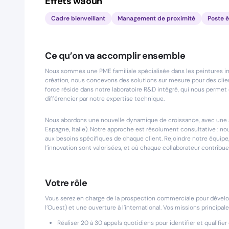
Effets waouh
Cadre bienveillant
Management de proximité
Poste é
Ce qu’on va accomplir ensemble
Nous sommes une PME familiale spécialisée dans les peintures in
création, nous concevons des solutions sur mesure pour des clien
force réside dans notre laboratoire R&D intégré, qui nous perme
différencier par notre expertise technique.
Nous abordons une nouvelle dynamique de croissance, avec une am
Espagne, Italie). Notre approche est résolument consultative : n
aux besoins spécifiques de chaque client. Rejoindre notre équipe, 
l’innovation sont valorisées, et où chaque collaborateur contrib
Votre rôle
Vous serez en charge de la prospection commerciale pour développe
l’Ouest) et une ouverture à l’international. Vos missions principale
Réaliser 20 à 30 appels quotidiens pour identifier et qualifie