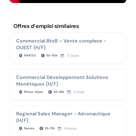
Offres d’emploi similaires
Commercial BtoB – Vente complexe -
OUEST (H/F)
17 jours
NANTES
50
-
60
k
Commercial Développement Solutions
Monétiques (H/F)
2 mois
Rhône-Alpes
38
-
46
k
Regional Sales Manager - Aéronautique
(H/F)
14 jours
Nantes
55
-
75
k