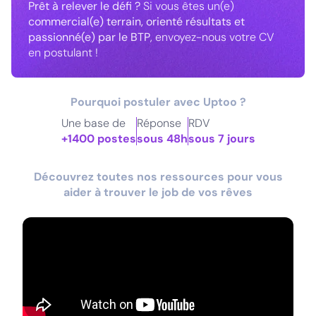
Prêt à relever le défi ?
Si vous êtes un(e)
commercial(e) terrain, orienté résultats et
passionné(e) par le BTP
, envoyez-nous votre CV
en postulant !
Pourquoi postuler avec Uptoo ?
Une base de
Réponse
RDV
+1400 postes
sous 48h
sous 7 jours
Découvrez toutes nos ressources pour vous
aider à trouver le job de vos rêves