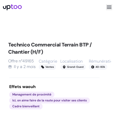
Technico Commercial Terrain BTP /
Chantier (H/F)
Offre n°
49165
Catégorie
Localisation
Rémunération
Il y a
2 mois
Ventes
Grand-Ouest
40
-
60
k
Effets waouh
Management de proximité
Ici, on aime faire de la route pour visiter ses clients
Cadre bienveillant