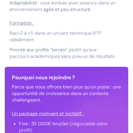
Adaptabilité
: vous évoluez avec aisance dans un
environnement
agile et peu structuré
.
Formation :
Bac+2 à +5 dans un univers technique BTP
idéalement
Priorité aux profils "terrain"
plutôt qu’aux
parcours académiques sans preuve de résultats.
Pourquoi nous rejoindre ?
Parce que nous offrons bien plus qu’un poste : une
opportunité de croissance dans un contexte
challengeant.
Un package motivant et incitatif :
Fixe : 35 000€ brut/an
(négociable selon
profil).