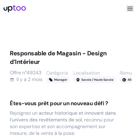
Responsable de Magasin - Design
d’Intérieur
Offre n°
49243
Catégorie
Localisation
Rémuné
Il y a
2 mois
Manager
Savoie / Haute Savoie
45
-
48
Êtes-vous prêt pour un nouveau défi ?
Rejoignez un
acteur historique et innovant dans
l’univers des revêtements de sol,
reconnu pour
son expertise et son accompagnement sur
mesure, de la vente à la pose.