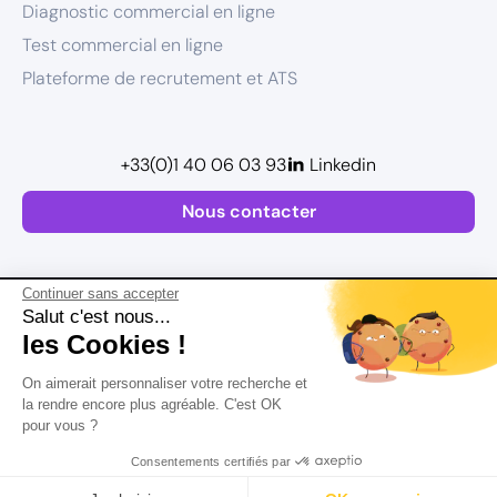
Diagnostic commercial en ligne
Test commercial en ligne
Plateforme de recrutement et ATS
+33(0)1 40 06 03 93
Linkedin
Nous contacter
Continuer sans accepter
Salut c'est nous...
les Cookies !
Plan de site
On aimerait personnaliser votre recherche et
Mentions légales
la rendre encore plus agréable. C'est OK
pour vous ?
Politique de confidentialité
Conditions Générales d’Utilisation
Consentements certifiés par
Version actualisée en
2026
Rechercher
Salaire
CV
Profil