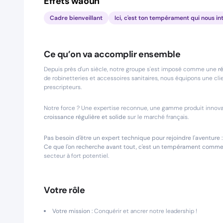
Effets waouh
Cadre bienveillant
Ici, c'est ton tempérament qui nous in
Ce qu’on va accomplir ensemble
Depuis près d'un siècle, notre groupe s'est imposé comme une
r
de robinetteries et accessoires sanitaires, nous équipons une clien
prescripteurs.
Notre force ? Une expertise reconnue, une gamme produit innovan
croissance régulière et solide
sur le marché français.
Pas besoin d'être un expert technique pour rejoindre l'aventur
Ce que l'on recherche avant tout, c'est un tempérament comme
secteur à fort potentiel.
Votre rôle
Votre mission :
Conquérir et ancrer notre leadership !