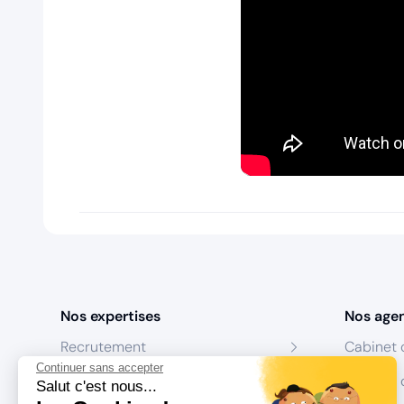
Nos expertises
Nos age
Recrutement
Cabinet 
Continuer sans accepter
Formation
Centres 
Salut c'est nous...