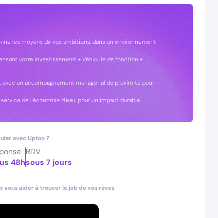
onne les moyens de vos ambitions, dans un environnement
ensant votre investissement + Véhicule de fonction +
in, avec un accompagnement managérial de proximité pour
service de l'économie d'eau, pour un impact durable.
uler avec Uptoo ?
ponse
RDV
us 48h
sous 7 jours
 vous aider à trouver le job de vos rêves