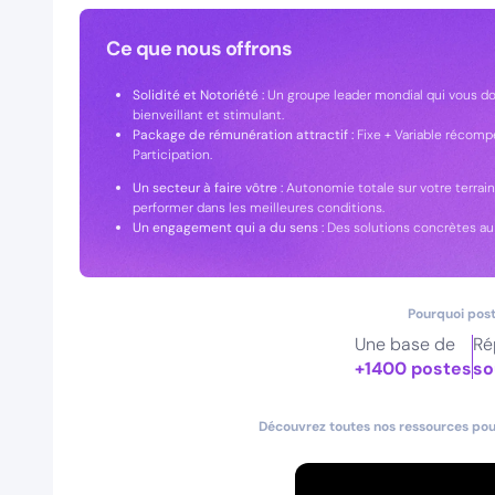
Ce que nous offrons
Solidité et Notoriété :
Un groupe leader mondial qui vous d
bienveillant et stimulant.
Package de rémunération attractif :
Fixe + Variable récomp
Participation.
Un secteur à faire vôtre :
Autonomie totale sur votre terra
performer dans les meilleures conditions.
Un engagement qui a du sens :
Des solutions concrètes au 
Pourquoi post
Une base de
Ré
+1400 postes
so
Découvrez toutes nos ressources pour