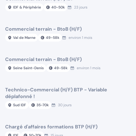
IDF & Périphérie
40
-
50
k
23 jours
Commercial terrain - BtoB (H/F)
Val de Marne
49
-
58
k
environ 1 mois
Commercial terrain - BtoB (H/F)
Seine Saint-Denis
49
-
58
k
environ 1 mois
Technico-Commercial (H/F) BTP - Variable
déplafonné !
Sud IDF
35
-
70
k
30 jours
Chargé d'affaires formations BTP (H/F)
IDF
50
-
70
k
15 jours