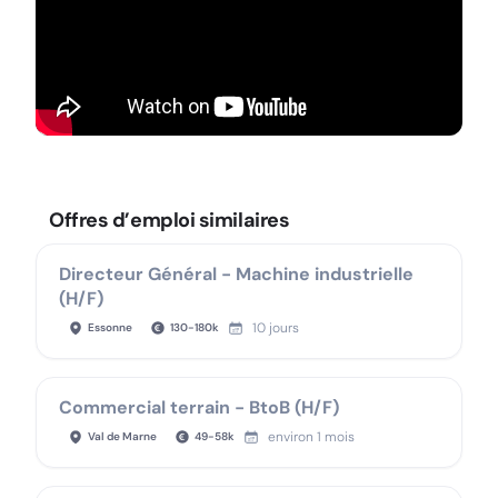
Offres d’emploi similaires
Directeur Général - Machine industrielle
(H/F)
10 jours
Essonne
130
-
180
k
Commercial terrain - BtoB (H/F)
environ 1 mois
Val de Marne
49
-
58
k