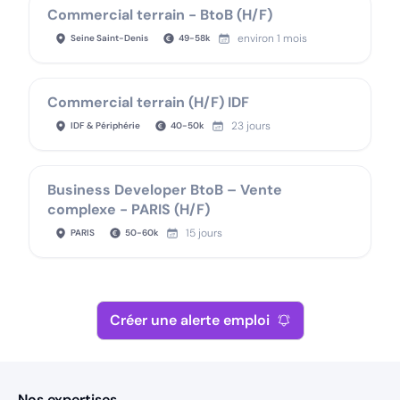
Commercial terrain - BtoB (H/F)
environ 1 mois
Seine Saint-Denis
49
-
58
k
Commercial terrain (H/F) IDF
23 jours
IDF & Périphérie
40
-
50
k
Business Developer BtoB – Vente
complexe - PARIS (H/F)
15 jours
PARIS
50
-
60
k
Créer une alerte emploi
Nos expertises