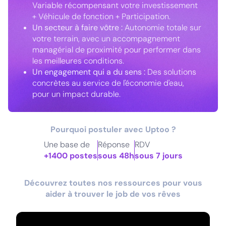
Variable récompensant votre investissement
+ Véhicule de fonction + Participation.
Un secteur à faire vôtre :
Autonomie totale sur
votre terrain, avec un accompagnement
managérial de proximité pour performer dans
les meilleures conditions.
Un engagement qui a du sens :
Des solutions
concrètes au service de l'économie d'eau,
pour un impact durable.
Pourquoi postuler avec Uptoo ?
Une base de
Réponse
RDV
+1400 postes
sous 48h
sous 7 jours
Découvrez toutes nos ressources pour vous
aider à trouver le job de vos rêves