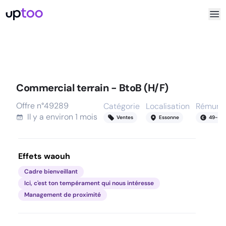
Commercial terrain - BtoB (H/F)
Offre n°
49289
Catégorie
Localisation
Rémunér
Il y a
environ 1 mois
Ventes
Essonne
49
-
58
Effets waouh
Cadre bienveillant
Ici, c'est ton tempérament qui nous intéresse
Management de proximité