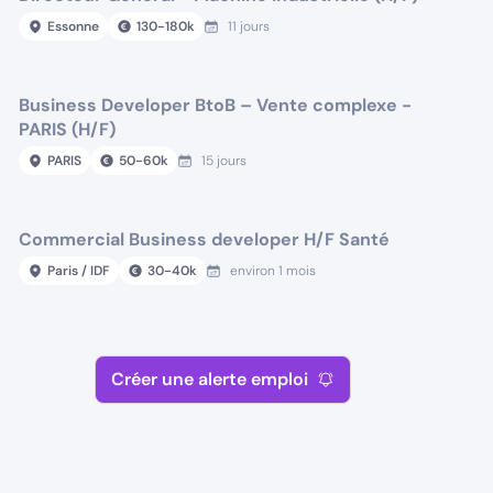
Essonne
130
-
180
k
11 jours
Business Developer BtoB – Vente complexe -
PARIS (H/F)
PARIS
50
-
60
k
15 jours
Commercial Business developer H/F Santé
Paris / IDF
30
-
40
k
environ 1 mois
Créer une alerte emploi