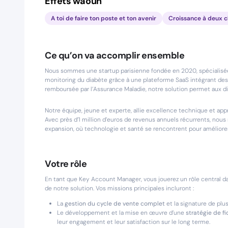
Effets waouh
A toi de faire ton poste et ton avenir
Croissance à deux ch
Ce qu’on va accomplir ensemble
Nous sommes une startup parisienne fondée en 2020, spécialisée d
monitoring du diabète grâce à une plateforme SaaS intégrant des a
remboursée par l’Assurance Maladie, notre solution permet aux di
Notre équipe, jeune et experte, allie excellence technique et a
Avec près d’1 million d’euros de revenus annuels récurrents, no
expansion, où technologie et santé se rencontrent pour améliorer 
Votre rôle
En tant que Key Account Manager, vous jouerez un rôle central 
de notre solution. Vos missions principales incluront :
La
gestion du cycle de vente complet
et la signature de plu
Le développement et la mise en œuvre d’une
stratégie de fi
leur engagement et leur satisfaction sur le long terme.