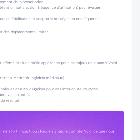
pement de la prescription
étention, satisfaction, fréquence d’utilisation) pour évaluer
viers de fidélisation et adapter la stratégie en conséquence.
 et des déplacements limités.
ffirmé et d’une réelle appétence pour les enjeux de la santé. Voici
lthtech, Medtech, logiciels médicaux).
iques et à les vulgariser pour des interlocuteurs variés.
dre vos objectifs.
 du résultat
riale à fort impact, où chaque signature compte. Voici ce que nous