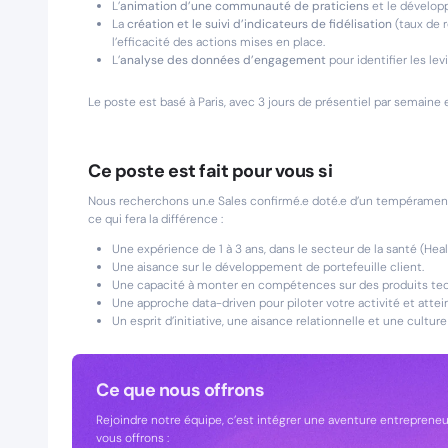
L’
animation d’une communauté de praticiens
et le dévelop
La
création et le suivi d’indicateurs de fidélisation
(taux de r
l’efficacité des actions mises en place.
L’
analyse des données d’engagement
pour identifier les le
Le poste est basé à Paris, avec 3 jours de présentiel par semaine
Ce poste est fait pour vous si
Nous recherchons un.e Sales confirmé.e doté.e d’un tempérament a
ce qui fera la différence :
Une expérience de 1 à 3 ans, dans le secteur de la santé (Hea
Une aisance sur le développement de portefeuille client.
Une capacité à monter en compétences sur des produits techn
Une approche data-driven pour piloter votre activité et attein
Un esprit d’initiative, une aisance relationnelle et une culture
Ce que nous offrons
Rejoindre notre équipe, c’est intégrer une aventure entrepreneu
vous offrons :