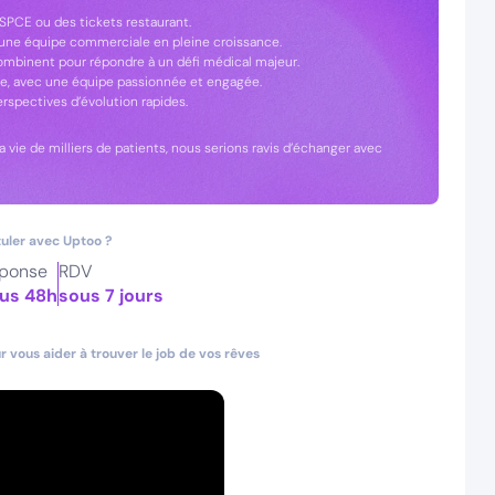
BSPCE ou des tickets restaurant.
d’une équipe commerciale en pleine croissance.
ombinent pour répondre à un défi médical majeur.
nce, avec une équipe passionnée et engagée.
rspectives d’évolution rapides.
 la vie de milliers de patients, nous serions ravis d’échanger avec
uler avec Uptoo ?
ponse
RDV
us 48h
sous 7 jours
 vous aider à trouver le job de vos rêves