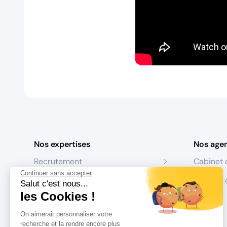
Nos expertises
Nos age
Recrutement
Cabinet 
Continuer sans accepter
Formation
Centres 
Salut c'est nous...
les Cookies !
Coaching
On aimerait personnaliser votre
Conseil
recherche et la rendre encore plus