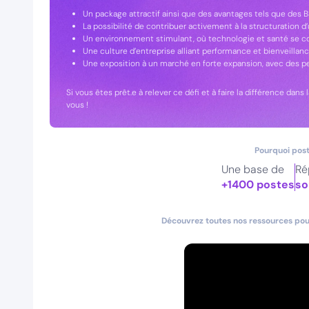
Un package attractif ainsi que des avantages tels que des 
La possibilité de contribuer activement à la structuration 
Un environnement stimulant, où technologie et santé se c
Une culture d’entreprise alliant performance et bienveilla
Une exposition à un marché en forte expansion, avec des pe
Si vous êtes prêt.e à relever ce défi et à faire la différence dans
vous !
Pourquoi post
Une base de
Ré
+1400 postes
so
Découvrez toutes nos ressources pour