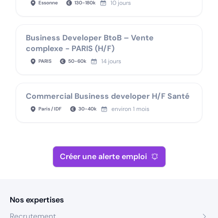
10 jours
Essonne
130
-
180
k
Business Developer BtoB – Vente
complexe - PARIS (H/F)
14 jours
PARIS
50
-
60
k
Commercial Business developer H/F Santé
environ 1 mois
Paris / IDF
30
-
40
k
Créer une alerte emploi
Nos expertises
Recrutement