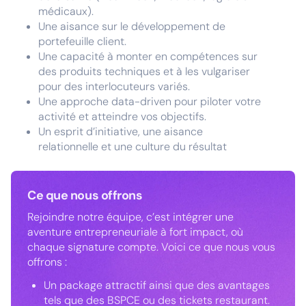
médicaux).
Une aisance sur le développement de
portefeuille client.
Une capacité à monter en compétences sur
des produits techniques et à les vulgariser
pour des interlocuteurs variés.
Une approche data-driven pour piloter votre
activité et atteindre vos objectifs.
Un esprit d’initiative, une aisance
relationnelle et une culture du résultat
Ce que nous offrons
Rejoindre notre équipe, c’est intégrer une
aventure entrepreneuriale à fort impact, où
chaque signature compte. Voici ce que nous vous
offrons :
Un package attractif ainsi que des avantages
tels que des BSPCE ou des tickets restaurant.