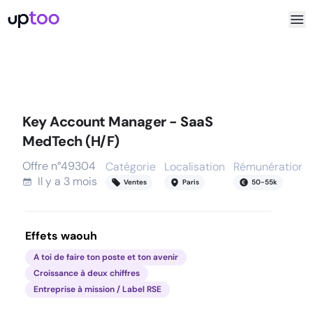
Key Account Manager - SaaS
MedTech (H/F)
Offre n°
49304
Catégorie
Localisation
Rémunération
Il y a
3 mois
Ventes
Paris
50
-
55
k
Effets waouh
A toi de faire ton poste et ton avenir
Croissance à deux chiffres
Entreprise à mission / Label RSE