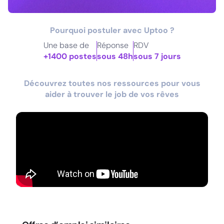
Pourquoi postuler avec Uptoo ?
Une base de
Réponse
RDV
+1400 postes
sous 48h
sous 7 jours
Découvrez toutes nos ressources pour vous
aider à trouver le job de vos rêves