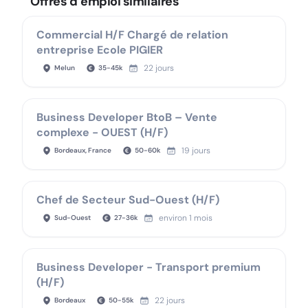
Offres d’emploi similaires
Commercial H/F Chargé de relation
entreprise Ecole PIGIER
22 jours
Melun
35
-
45
k
Business Developer BtoB – Vente
complexe - OUEST (H/F)
19 jours
Bordeaux, France
50
-
60
k
Chef de Secteur Sud-Ouest (H/F)
environ 1 mois
Sud-Ouest
27
-
36
k
Business Developer - Transport premium
(H/F)
22 jours
Bordeaux
50
-
55
k