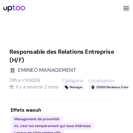
Responsable des Relations Entreprise
(H/F)
EMINEO MANAGEMENT
Offre n°
49339
Catégorie
Localisation
Il y a
environ 2 mois
Manager
33000 Bordeaux, France
Effets waouh
Management de proximité
Ici, c'est ton tempérament qui nous intéresse
Locaux en plein centre ville