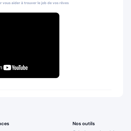
 vous aider à trouver le job de vos rêves
nces
Nos outils