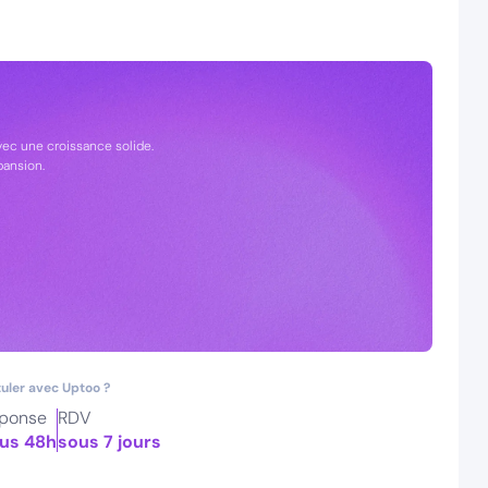
vec une croissance solide.
pansion.
uler avec Uptoo ?
ponse
RDV
us 48h
sous 7 jours