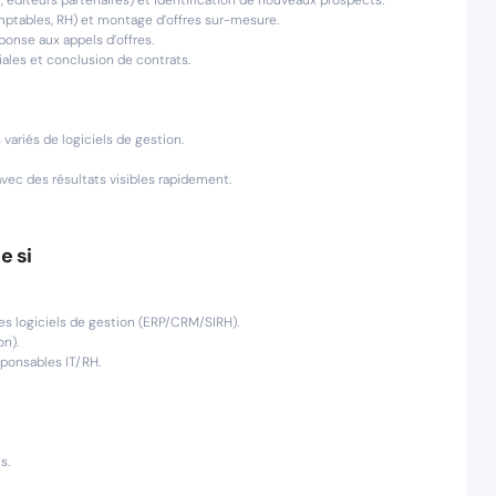
 éditeurs partenaires) et identification de nouveaux prospects.
omptables, RH) et montage d’offres sur-mesure.
réponse aux appels d’offres.
ales et conclusion de contrats.
variés de logiciels de gestion.
vec des résultats visibles rapidement.
e si
s logiciels de gestion (ERP/CRM/SIRH).
on).
sponsables IT/RH.
s.