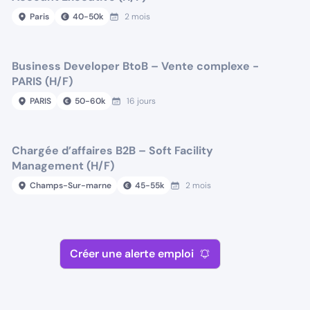
Paris
40
-
50
k
2 mois
Business Developer BtoB – Vente complexe -
PARIS (H/F)
PARIS
50
-
60
k
16 jours
Chargée d’affaires B2B – Soft Facility
Management (H/F)
Champs-Sur-marne
45
-
55
k
2 mois
Créer une alerte emploi