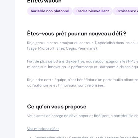
Effets waouh
Variable non plafonné
Cadre bienveillant
Croissance 
Êtes-vous prêt pour un nouveau défi ?
Rejoignez un acteur majeur du secteur IT, spécialisé dans les solu
(Sage, Microsoft, Silae, Cegid, Pennylane).
Fort de plus de 30 ans d’expertise, nous accompagnons les PME et 
misons sur l’innovation, la performance et l’autonomie de ses éq
Rejoindre cette équipe, c’est bénéficier d’un portefeuille clien
où l’autonomie et l’innovation sont valorisées.
Ce qu’on vous propose
Vous serez en charge de développer et fidéliser un portefeuille 
Vos missions clés :