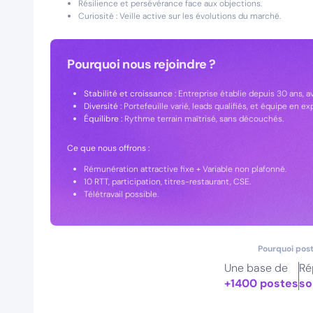
Résilience et persévérance face aux objections.
Curiosité : Veille active sur les évolutions du marché.
Pourquoi nous rejoindre ?
Stabilité et croissance :
Entreprise établie depuis 30 ans, a
Diversité :
Portefeuille varié, leads qualifiés, et équipe en ex
Équilibre :
Rythme terrain maîtrisé, sans découchés.
Ce que nous offrons :
Rémunération attractive fixe + Variable non plafonné.
10 RTT, participation, titres-restaurant, CSE.
Télétravail possible.
Pourquoi post
Une base de
Ré
+1400 postes
so