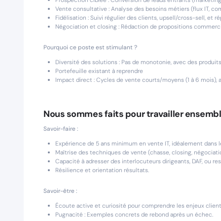
Prospection ciblée : Conversion de leads entrants (marketing,
Vente consultative : Analyse des besoins métiers (flux IT, c
Fidélisation : Suivi régulier des clients, upsell/cross-sell, et 
Négociation et closing : Rédaction de propositions commerci
Pourquoi ce poste est stimulant ?
Diversité des solutions : Pas de monotonie, avec des produits 
Portefeuille existant à reprendre
Impact direct : Cycles de vente courts/moyens (1 à 6 mois), a
Nous sommes faits pour travailler ensembl
Savoir-faire :
Expérience de 5 ans minimum en vente IT, idéalement dans le
Maîtrise des techniques de vente (chasse, closing, négociati
Capacité à adresser des interlocuteurs dirigeants, DAF, ou re
Résilience et orientation résultats.
Savoir-être :
Écoute active et curiosité pour comprendre les enjeux client
Pugnacité : Exemples concrets de rebond après un échec.