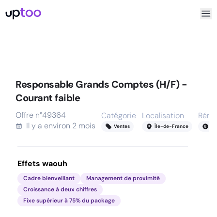
Responsable Grands Comptes (H/F) -
Courant faible
Offre n°
49364
Catégorie
Localisation
Rému
Il y a
environ 2 mois
Ventes
Île-de-France
55
Effets waouh
Cadre bienveillant
Management de proximité
Croissance à deux chiffres
Fixe supérieur à 75% du package