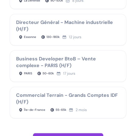
8 jours
La Défense
90
-
100
k
Directeur Général - Machine industrielle
(H/F)
12 jours
Essonne
130
-
180
k
Business Developer BtoB – Vente
complexe - PARIS (H/F)
17 jours
PARIS
50
-
60
k
Commercial Terrain - Grands Comptes IDF
(H/F)
2 mois
Île-de-France
55
-
65
k