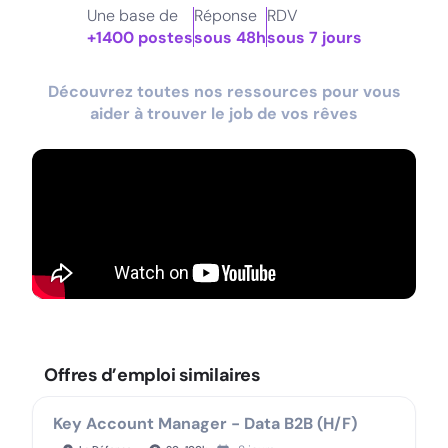
Une base de
Réponse
RDV
+1400 postes
sous 48h
sous 7 jours
Découvrez toutes nos ressources pour vous
aider à trouver le job de vos rêves
Offres d’emploi similaires
Key Account Manager - Data B2B (H/F)