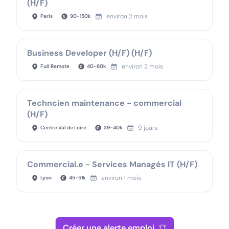
(H/F)
environ 2 mois
Paris
90
-
150
k
Business Developer (H/F) (H/F)
environ 2 mois
Full Remote
40
-
60
k
Techncien maintenance - commercial
(H/F)
9 jours
Centre Val de Loire
39
-
40
k
Commercial.e - Services Managés IT (H/F)
environ 1 mois
Lyon
45
-
51
k
Créer une alerte emploi