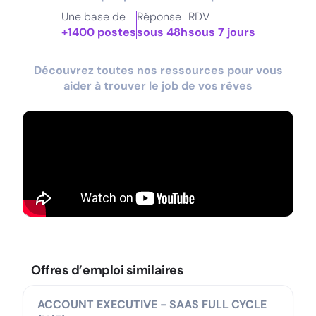
Une base de
Réponse
RDV
+1400 postes
sous 48h
sous 7 jours
Découvrez toutes nos ressources pour vous
aider à trouver le job de vos rêves
Offres d’emploi similaires
ACCOUNT EXECUTIVE - SAAS FULL CYCLE