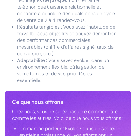
techniques de prospection (terrain et
téléphonique), aisance relationnelle et
capacité à conclure des deals dans un cycle
de vente de 2 à 4 rendez-vous.
Résultats tangibles :
Vous avez l’habitude de
travailler sous objectifs et pouvez démontrer
des performances commerciales
mesurables (chiffre d’affaires signé, taux de
conversion, etc.).
Adaptabilité :
Vous savez évoluer dans un
environnement flexible, où la gestion de
votre temps et de vos priorités est
essentielle.
Ce que nous offrons
Chez nous, vous ne serez pas un.e commercial.e
comme les autres. Voici ce que nous vous offrons :
Un marché porteur :
Évoluez dans un secteur
en pleine croissance, où vos efforts ont un