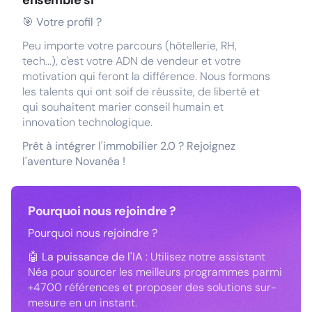
ensemble si
🎯
Votre profil ?
Peu importe votre parcours (hôtellerie, RH,
tech...), c'est votre ADN de vendeur et votre
motivation qui feront la différence. Nous formons
les talents qui ont soif de réussite, de liberté et
qui souhaitent marier conseil humain et
innovation technologique.
Prêt à intégrer l'immobilier 2.0 ? Rejoignez
l'aventure Novanéa !
Pourquoi nous rejoindre ?
Pourquoi nous rejoindre ?
🤖
La puissance de l'IA
: Utilisez notre assistant
Néa pour sourcer les meilleurs programmes parmi
+4700 références et proposer des solutions sur-
mesure en un instant.