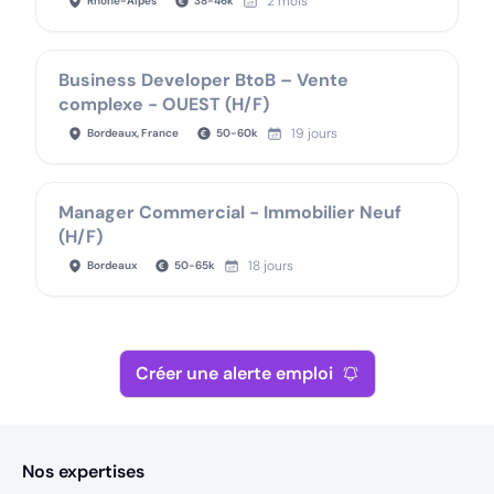
2 mois
Rhône-Alpes
38
-
46
k
Business Developer BtoB – Vente
complexe - OUEST (H/F)
19 jours
Bordeaux, France
50
-
60
k
Manager Commercial - Immobilier Neuf
(H/F)
18 jours
Bordeaux
50
-
65
k
Créer une alerte emploi
Nos expertises