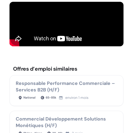
Offres d’emploi similaires
Responsable Performance Commerciale –
Services B2B (H/F)
environ 1 mois
National
65
-
85
k
Commercial Développement Solutions
Monétiques (H/F)