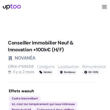
Conseiller Immobilier Neuf &
Innovation +100k€ (H/F)
NOVANÉA
Offre n°
49459
Catégorie
Localisation
Rémunération
Il y a
2 mois
Ventes
Bordeaux
60
-
120
k
Effets waouh
Cadre bienveillant
Ici, c'est ton tempérament qui nous intéresse
Poste évolutif
Croissance à deux chiffres