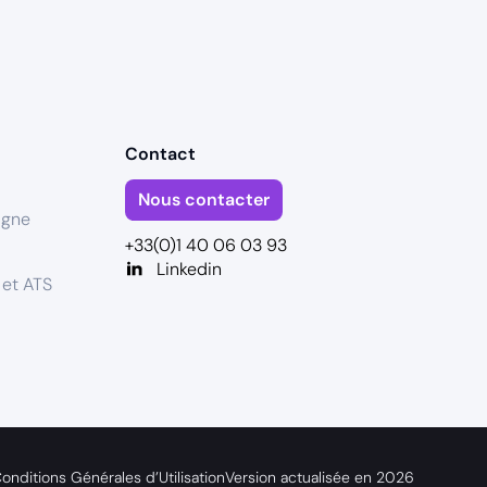
Contact
Nous contacter
igne
+33(0)1 40 06 03 93
Linkedin
 et ATS
onditions Générales d’Utilisation
Version actualisée en
2026
s réglementations. Personnalisez vos préférences pour contrôler