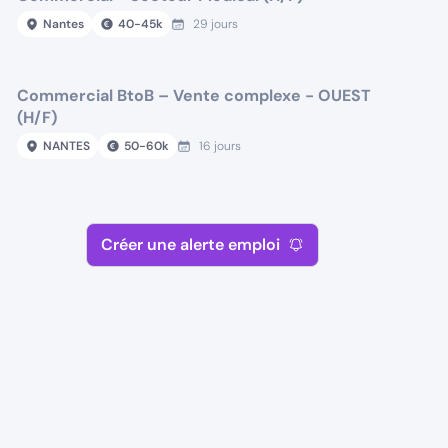
Nantes
40
-
45
k
29 jours
Commercial BtoB – Vente complexe - OUEST
(H/F)
NANTES
50
-
60
k
16 jours
Créer une alerte emploi