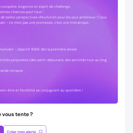
e conquête, exigence et esprit de challenge.
mêmes chances pour tous !
 de belles perspectives d’évolution pour les plus ambitieux ! Ceux
main - ce n'est pas une promesse, c'est une mécanique.
s motivant - objectif 40k€ dès la première année
vités proposées (des petit-déjeuners, des activités tout au long
rande terrasse
en-être et flexibilité se conjuguent au quotidien !
e vous tente ?
Créer mon alerte