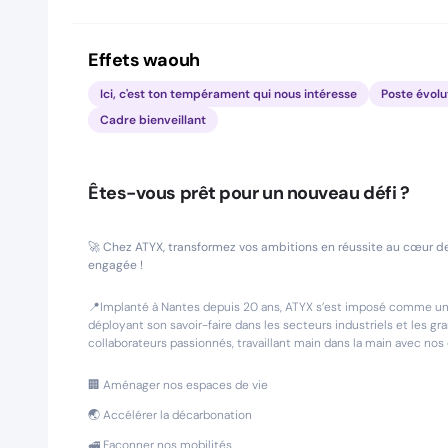
Effets waouh
Ici, c'est ton tempérament qui nous intéresse
Poste évolut
Cadre bienveillant
Êtes-vous prêt pour un nouveau défi ?
🚀
Chez ATYX, transformez vos ambitions en réussite au cœur des
engagée !
📍Implanté à Nantes depuis 20 ans, ATYX s’est imposé comme un 
déployant son savoir-faire dans les secteurs industriels et les g
collaborateurs passionnés, travaillant main dans la main avec nos c
🏢 Aménager nos espaces de vie
🌏 Accélérer la décarbonation
🚅 Façonner nos mobilités