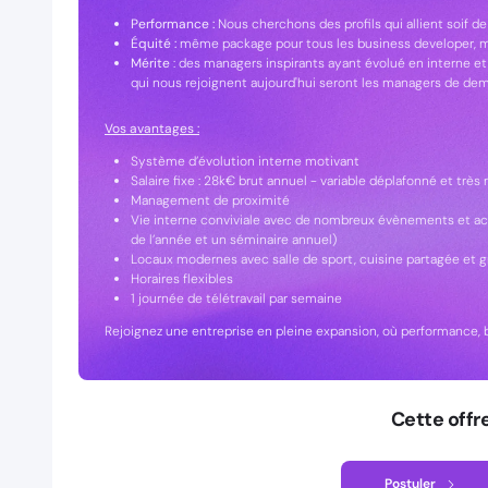
Performance :
Nous cherchons des profils qui allient soif d
Équité :
même package pour tous les business developer, 
Mérite
: des managers inspirants ayant évolué en interne et
qui nous rejoignent aujourd'hui seront les managers de de
Vos avantages :
Système d’évolution interne motivant
Salaire fixe : 28k€ brut annuel - variable déplafonné et trè
Management de proximité
Vie interne conviviale avec de nombreux évènements et acti
de l’année et un séminaire annuel)
Locaux modernes avec salle de sport, cuisine partagée et g
Horaires flexibles
1 journée de télétravail par semaine
Rejoignez une entreprise en pleine expansion, où performance, bi
Cette offr
Postuler