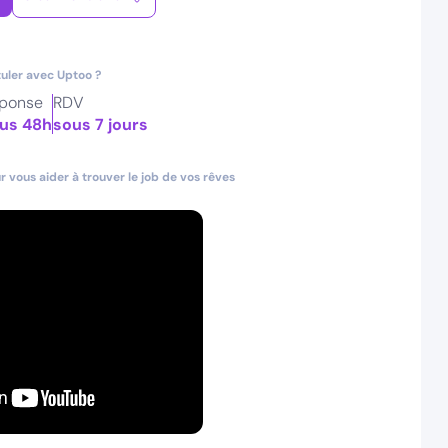
uler avec Uptoo ?
ponse
RDV
us 48h
sous 7 jours
 vous aider à trouver le job de vos rêves