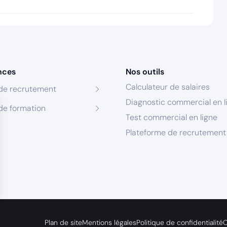
nces
Nos outils
Calculateur de salaires
de recrutement
Diagnostic commercial en l
de formation
Test commercial en ligne
Plateforme de recrutement
s Options
Plan de site
Mentions légales
Politique de confidentialité
C
ètres de confidentialité, en garantissant la conformité avec le