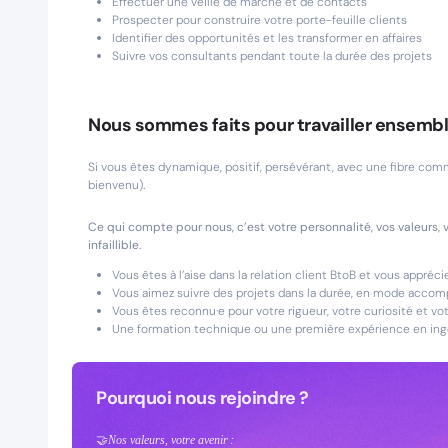
Effectuer une veille de marché et de contacts
Prospecter pour construire votre porte-feuille clients
Identifier des opportunités et les transformer en affaires
Suivre vos consultants pendant toute la durée des projets
Nous sommes faits pour travailler ensembl
Si vous êtes dynamique, positif, persévérant, avec une fibre co
bienvenu)
.
Ce qui compte pour nous, c’est votre personnalité, vos valeurs, 
infaillible.
Vous êtes à l’aise dans la relation client BtoB et vous appré
Vous aimez suivre des projets dans la durée, en mode acco
Vous êtes reconnu·e pour votre rigueur, votre curiosité et vot
Une formation technique ou une première expérience en ingén
Pourquoi nous rejoindre ?
🤝
:
Nos valeurs, votre avenir