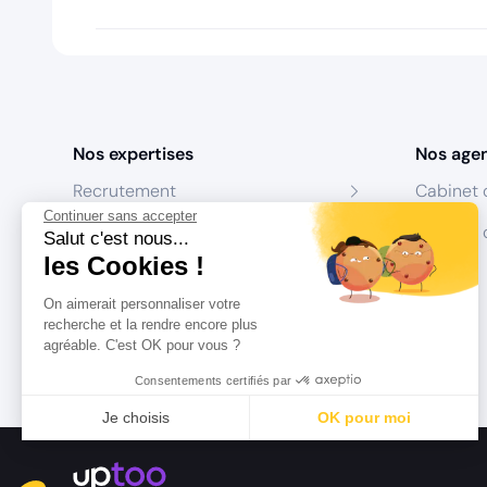
Nos expertises
Nos age
Recrutement
Cabinet 
Continuer sans accepter
Formation
Centres 
Salut c'est nous...
les Cookies !
Coaching
On aimerait personnaliser votre
Conseil
recherche et la rendre encore plus
agréable. C'est OK pour vous ?
Consentements certifiés par
Je choisis
OK pour moi
Axeptio consent
Plateforme de Gestion du Consentement : Personnalisez vo
Notre plateforme vous permet d'adapter et de gérer vos param